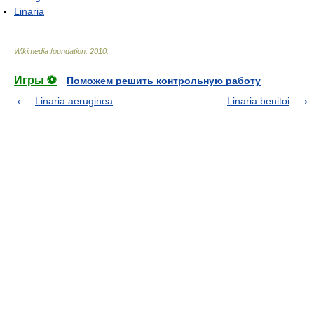
Linaria
Wikimedia foundation
.
2010
.
Игры ⚽
Поможем решить контрольную работу
Linaria aeruginea
Linaria benitoi