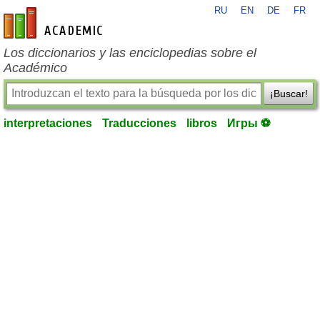
RU
EN
DE
FR
es-academic.com
Los diccionarios y las enciclopedias sobre el
Académico
¡Buscar!
interpretaciones
Traducciones
libros
Игры ⚽