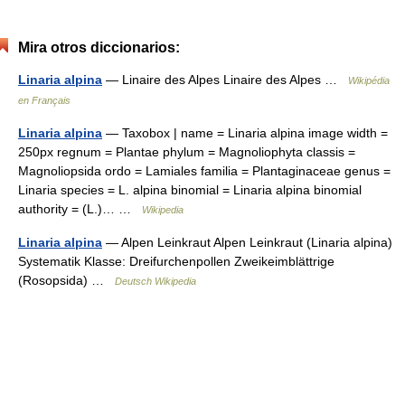
Mira otros diccionarios:
Linaria alpina
— Linaire des Alpes Linaire des Alpes …
Wikipédia
en Français
Linaria alpina
— Taxobox | name = Linaria alpina image width =
250px regnum = Plantae phylum = Magnoliophyta classis =
Magnoliopsida ordo = Lamiales familia = Plantaginaceae genus =
Linaria species = L. alpina binomial = Linaria alpina binomial
authority = (L.)… …
Wikipedia
Linaria alpina
— Alpen Leinkraut Alpen Leinkraut (Linaria alpina)
Systematik Klasse: Dreifurchenpollen Zweikeimblättrige
(Rosopsida) …
Deutsch Wikipedia