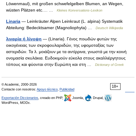
Löwenmaul), mit großen schwefelgelben Blumen, an Wegen,
wüsten Plätzen etc.… …
Kleines Konversations-Lexikon
Linaria
— Leinkräuter Alpen Leinkraut (L. alpina) Systematik
Abteilung: Bedecktsamer (Magnoliophyta) …
Deutsch Wikipedia
λιναρία ή λίνοψη
— (Linaria). Γένος ποωδών φυτών της
οικογένειας των σκροφουλαριιδών, της υφομοταξίας των
αστεριδών. Τα λ. μοιάζουν με τα αντίρρινα, γνωστά με την κοινή
ονομασία σκυλάκια. Ευδοκιμούν εύκολα στους ακαλλιέργητους
τόπους και φύονται στην Ευρώπη και στη …
Dictionary of Greek
© Academic, 2000-2026
18+
Contacte con nosotros:
Apoyo técnico
,
Publicidad
Exportación Diccionarios
, creado en PHP,
Joomla,
Drupal,
WordPress, MODx.