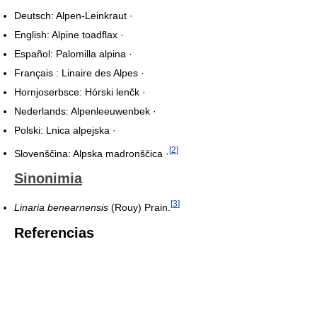
Deutsch: Alpen-Leinkraut ·
English: Alpine toadflax ·
Español: Palomilla alpina ·
Français : Linaire des Alpes ·
Hornjoserbsce: Hórski lenčk ·
Nederlands: Alpenleeuwenbek ·
Polski: Lnica alpejska ·
[
2
]
Slovenščina: Alpska madronščica ·
Sinonimia
[
3
]
Linaria benearnensis
(Rouy) Prain.
Referencias