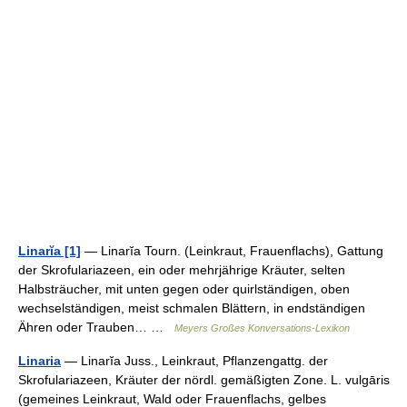
Linarĭa [1]
— Linarĭa Tourn. (Leinkraut, Frauenflachs), Gattung
der Skrofulariazeen, ein oder mehrjährige Kräuter, selten
Halbsträucher, mit unten gegen oder quirlständigen, oben
wechselständigen, meist schmalen Blättern, in endständigen
Ähren oder Trauben… …
Meyers Großes Konversations-Lexikon
Linaria
— Linarĭa Juss., Leinkraut, Pflanzengattg. der
Skrofulariazeen, Kräuter der nördl. gemäßigten Zone. L. vulgāris
(gemeines Leinkraut, Wald oder Frauenflachs, gelbes