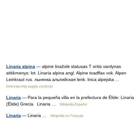
Linaria alpina
— alpinė linažolė statusas T sritis vardynas
atitikmenys: lot. Linaria alpina angl. Alpine toadflax vok. Alpen
Leinkraut rus. льнянка альпийская lenk. lnica alpejska …
Dekoratyvinių augalų vardynas
Linaria
— Para la pequeña villa en la prefectura de Élide: Linaria
(Élide) Grecia Linaria …
Wikipedia Español
Linaria
— Linaria …
Wikipédia en Français