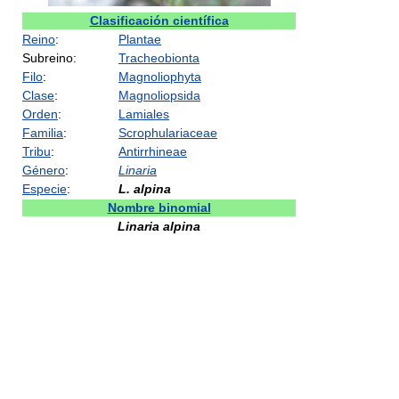
Clasificación científica
Reino
:
Plantae
Subreino:
Tracheobionta
Filo
:
Magnoliophyta
Clase
:
Magnoliopsida
Orden
:
Lamiales
Familia
:
Scrophulariaceae
Tribu
:
Antirrhineae
Género
:
Linaria
Especie
:
L. alpina
Nombre binomial
Linaria alpina