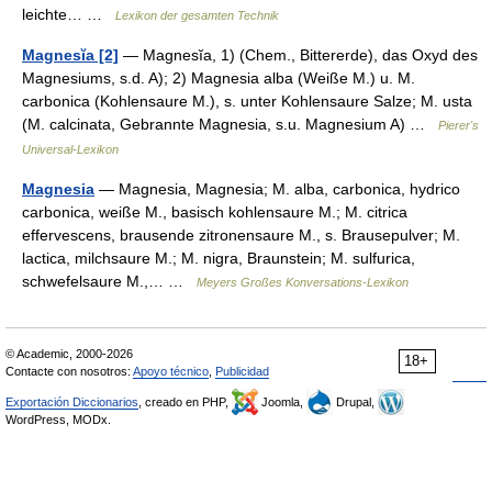
leichte… …
Lexikon der gesamten Technik
Magnesĭa [2]
— Magnesĭa, 1) (Chem., Bittererde), das Oxyd des
Magnesiums, s.d. A); 2) Magnesia alba (Weiße M.) u. M.
carbonica (Kohlensaure M.), s. unter Kohlensaure Salze; M. usta
(M. calcinata, Gebrannte Magnesia, s.u. Magnesium A) …
Pierer's
Universal-Lexikon
Magnesia
— Magnesia, Magnesia; M. alba, carbonica, hydrico
carbonica, weiße M., basisch kohlensaure M.; M. citrica
effervescens, brausende zitronensaure M., s. Brausepulver; M.
lactica, milchsaure M.; M. nigra, Braunstein; M. sulfurica,
schwefelsaure M.,… …
Meyers Großes Konversations-Lexikon
© Academic, 2000-2026
18+
Contacte con nosotros:
Apoyo técnico
,
Publicidad
Exportación Diccionarios
, creado en PHP,
Joomla,
Drupal,
WordPress, MODx.