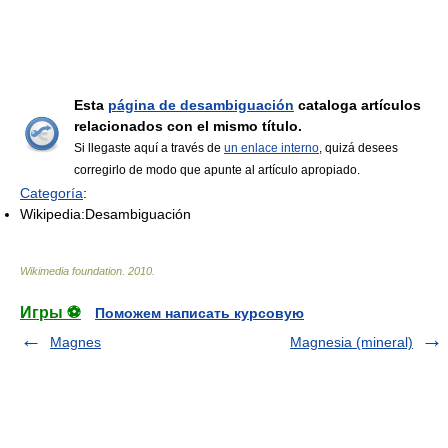
Esta
página de desambiguación
cataloga artículos
relacionados con el mismo título.
Si llegaste aquí a través de
un enlace interno
, quizá desees
corregirlo de modo que apunte al artículo apropiado.
Categoría
:
Wikipedia:Desambiguación
Wikimedia foundation
.
2010
.
Игры ⚽
Поможем написать курсовую
Magnes
Magnesia (mineral)