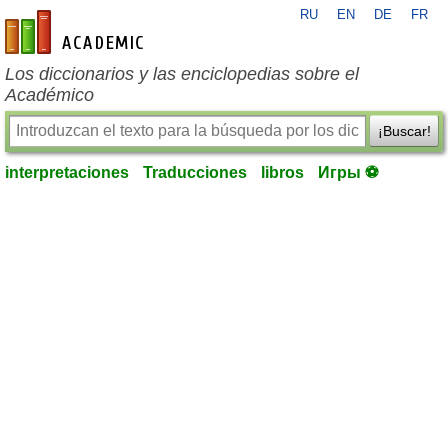
RU
EN
DE
FR
es-academic.com
Los diccionarios y las enciclopedias sobre el
Académico
¡Buscar!
interpretaciones
Traducciones
libros
Игры ⚽