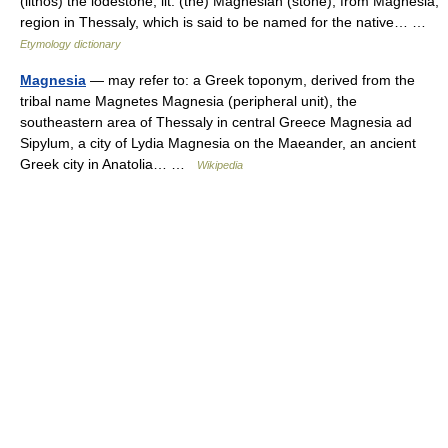
(lithos) the lodestone, lit. (the) Magnesian (stone), from Magnesia,
region in Thessaly, which is said to be named for the native… …
Etymology dictionary
Magnesia
— may refer to: a Greek toponym, derived from the
tribal name Magnetes Magnesia (peripheral unit), the
southeastern area of Thessaly in central Greece Magnesia ad
Sipylum, a city of Lydia Magnesia on the Maeander, an ancient
Greek city in Anatolia… …
Wikipedia