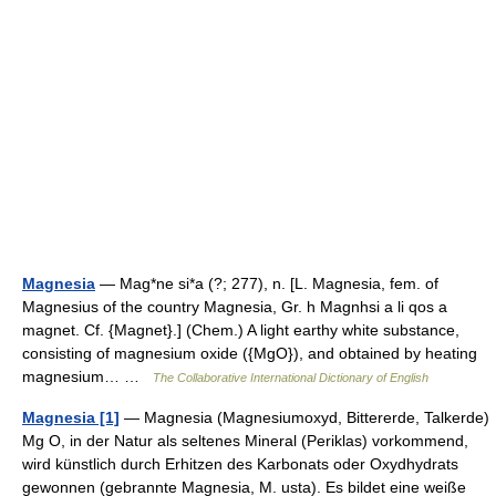
Magnesia
— Mag*ne si*a (?; 277), n. [L. Magnesia, fem. of
Magnesius of the country Magnesia, Gr. h Magnhsi a li qos a
magnet. Cf. {Magnet}.] (Chem.) A light earthy white substance,
consisting of magnesium oxide ({MgO}), and obtained by heating
magnesium… …
The Collaborative International Dictionary of English
Magnesia [1]
— Magnesia (Magnesiumoxyd, Bittererde, Talkerde)
Mg O, in der Natur als seltenes Mineral (Periklas) vorkommend,
wird künstlich durch Erhitzen des Karbonats oder Oxydhydrats
gewonnen (gebrannte Magnesia, M. usta). Es bildet eine weiße