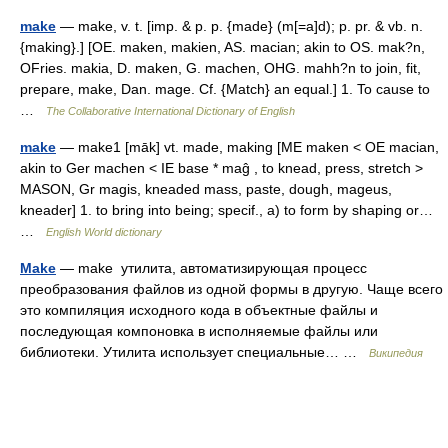
make
— make, v. t. [imp. & p. p. {made} (m[=a]d); p. pr. & vb. n.
{making}.] [OE. maken, makien, AS. macian; akin to OS. mak?n,
OFries. makia, D. maken, G. machen, OHG. mahh?n to join, fit,
prepare, make, Dan. mage. Cf. {Match} an equal.] 1. To cause to
…
The Collaborative International Dictionary of English
make
— make1 [māk] vt. made, making [ME maken < OE macian,
akin to Ger machen < IE base * maĝ , to knead, press, stretch >
MASON, Gr magis, kneaded mass, paste, dough, mageus,
kneader] 1. to bring into being; specif., a) to form by shaping or…
…
English World dictionary
Make
— make утилита, автоматизирующая процесс
преобразования файлов из одной формы в другую. Чаще всего
это компиляция исходного кода в объектные файлы и
последующая компоновка в исполняемые файлы или
библиотеки. Утилита использует специальные… …
Википедия