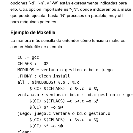
opciones “-d”, “-n”, y “-W” están expresamente indicadas para
ello. Otra opción importante es “-jN”, donde indicaremos a make
que puede ejecutar hasta “N” procesos en paralelo, muy útil
para máquinas potentes.
Ejemplo de Makefile
La manera más sencilla de entender cómo funciona make es
con un Makefile de ejemplo:
   CC := gcc

   CFLAGS := -O2

   MODULOS = ventana.o gestion.o bd.o juego

   .PHONY : clean install

   all : $(MODULOS) %.o : %.c

        $(CC) $(CFLAGS) –c $<.c –o $@

   ventana.o : ventana.c bd.o : bd.c gestion.o : ges
        $(CC) $(CFLAGS) –c $<.c –o $@

        $(CC) $* -o $@

   juego: juego.c ventana.o bd.o gestion.o

        $(CC) $(CFLAGS) –c $<.c –o $@

        $(CC) $* -o $@

   clean:
