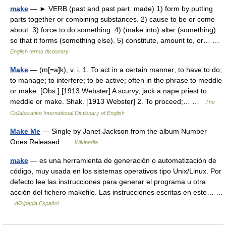
make
— ► VERB (past and past part. made) 1) form by putting
parts together or combining substances. 2) cause to be or come
about. 3) force to do something. 4) (make into) alter (something)
so that it forms (something else). 5) constitute, amount to, or… …
English terms dictionary
Make
— (m[=a]k), v. i. 1. To act in a certain manner; to have to do;
to manage; to interfere; to be active; often in the phrase to meddle
or make. [Obs.] [1913 Webster] A scurvy, jack a nape priest to
meddle or make. Shak. [1913 Webster] 2. To proceed;… …
The
Collaborative International Dictionary of English
Make Me
— Single by Janet Jackson from the album Number
Ones Released …
Wikipedia
make
— es una herramienta de generación o automatización de
código, muy usada en los sistemas operativos tipo Unix/Linux. Por
defecto lee las instrucciones para generar el programa u otra
acción del fichero makefile. Las instrucciones escritas en este… …
Wikipedia Español