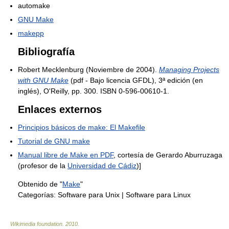
automake
GNU Make
makepp
Bibliografía
Robert Mecklenburg (Noviembre de 2004).
Managing Projects
with GNU Make
(pdf - Bajo licencia GFDL), 3ª edición (en
inglés), O'Reilly, pp. 300. ISBN 0-596-00610-1.
Enlaces externos
Principios básicos de make: El Makefile
Tutorial de GNU make
Manual libre de Make en PDF
, cortesía de Gerardo Aburruzaga
(profesor de la
Universidad de Cádiz
)]
Obtenido de "
Make
"
Categorías:
Software para Unix
|
Software para Linux
Wikimedia foundation
.
2010
.