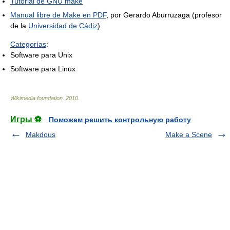
Tutorial de GNU make
Manual libre de Make en PDF
, por Gerardo Aburruzaga (profesor
de la
Universidad de Cádiz
)
Categorías
:
Software para Unix
Software para Linux
Wikimedia foundation
.
2010
.
Игры ⚽
Поможем решить контрольную работу
Makdous
Make a Scene