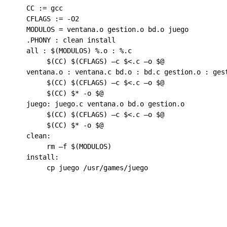
    CC 
:=
 gcc

    CFLAGS 
:=
-
O2

    MODULOS 
=
 ventana
.
o gestion
.
o bd
.
o juego

.PHONY
:
 clean install

    all 
:
$
(
MODULOS
)
%.
o 
:
%.
c

$
(
CC
)
$
(
CFLAGS
)
 –c 
$<
.
c –o 
$@
    ventana
.
o 
:
 ventana
.
c bd
.
o 
:
 bd
.
c gestion
.
o 
:
 ges
$
(
CC
)
$
(
CFLAGS
)
 –c 
$<
.
c –o 
$@
$
(
CC
)
$*
-
o 
$@
    juego
:
 juego
.
c ventana
.
o bd
.
o gestion
.
o

$
(
CC
)
$
(
CFLAGS
)
 –c 
$<
.
c –o 
$@
$
(
CC
)
$*
-
o 
$@
    clean
:
         rm –f 
$
(
MODULOS
)
    install
:
         cp juego 
/
usr
/
games
/