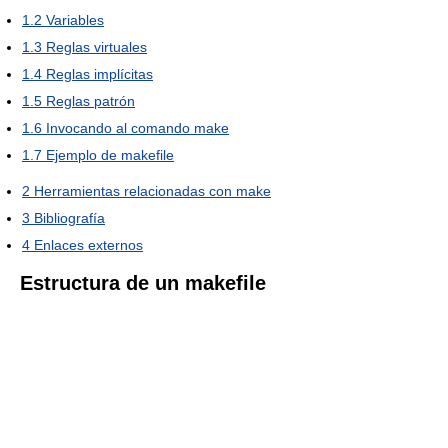
1.2
Variables
1.3
Reglas virtuales
1.4
Reglas implícitas
1.5
Reglas patrón
1.6
Invocando al comando make
1.7
Ejemplo de makefile
2
Herramientas relacionadas con make
3
Bibliografía
4
Enlaces externos
Estructura de un makefile