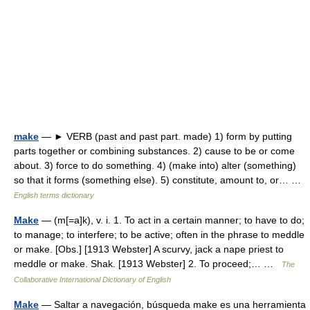
make
— ► VERB (past and past part. made) 1) form by putting
parts together or combining substances. 2) cause to be or come
about. 3) force to do something. 4) (make into) alter (something)
so that it forms (something else). 5) constitute, amount to, or… …
English terms dictionary
Make
— (m[=a]k), v. i. 1. To act in a certain manner; to have to do;
to manage; to interfere; to be active; often in the phrase to meddle
or make. [Obs.] [1913 Webster] A scurvy, jack a nape priest to
meddle or make. Shak. [1913 Webster] 2. To proceed;… …
The
Collaborative International Dictionary of English
Make
— Saltar a navegación, búsqueda make es una herramienta