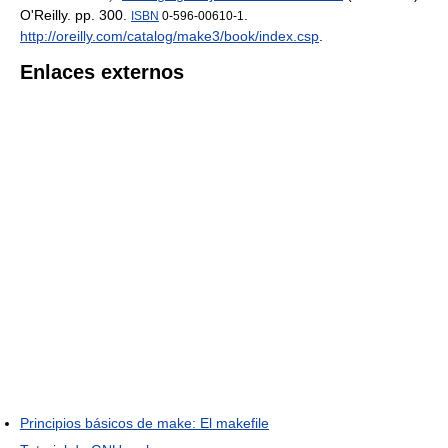
O'Reilly. pp. 300.
.
ISBN
0-596-00610-1
http://oreilly.com/catalog/make3/book/index.csp
.
Enlaces externos
Principios básicos de make: El makefile