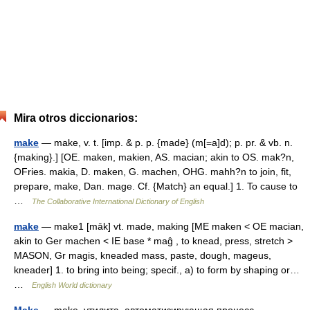
Mira otros diccionarios:
make
— make, v. t. [imp. & p. p. {made} (m[=a]d); p. pr. & vb. n.
{making}.] [OE. maken, makien, AS. macian; akin to OS. mak?n,
OFries. makia, D. maken, G. machen, OHG. mahh?n to join, fit,
prepare, make, Dan. mage. Cf. {Match} an equal.] 1. To cause to
…
The Collaborative International Dictionary of English
make
— make1 [māk] vt. made, making [ME maken < OE macian,
akin to Ger machen < IE base * maĝ , to knead, press, stretch >
MASON, Gr magis, kneaded mass, paste, dough, mageus,
kneader] 1. to bring into being; specif., a) to form by shaping or…
…
English World dictionary