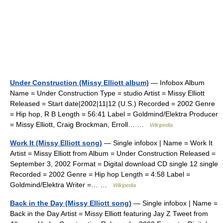
Under Construction (Missy Elliott album)
— Infobox Album
Name = Under Construction Type = studio Artist = Missy Elliott
Released = Start date|2002|11|12 (U.S.) Recorded = 2002 Genre
= Hip hop, R B Length = 56:41 Label = Goldmind/Elektra Producer
= Missy Elliott, Craig Brockman, Erroll… …
Wikipedia
Work It (Missy Elliott song)
— Single infobox | Name = Work It
Artist = Missy Elliott from Album = Under Construction Released =
September 3, 2002 Format = Digital download CD single 12 single
Recorded = 2002 Genre = Hip hop Length = 4:58 Label =
Goldmind/Elektra Writer =… …
Wikipedia
Back in the Day (Missy Elliott song)
— Single infobox | Name =
Back in the Day Artist = Missy Elliott featuring Jay Z Tweet from