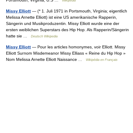
Portsmouth, Virginia, U.S …
Wikipedia
Missy Elliott
— (* 1. Juli 1971 in Portsmouth, Virginia; eigentlich
Melissa Arnette Elliott) ist eine US amerikanische Rapperin,
Sängerin und Musikproduzentin. Missy Elliott wurde eine der
ersten weiblichen Superstars des Hip Hop. Als Rapperin/Sängerin
hatte sie …
Deutsch Wikipedia
Missy Elliott
— Pour les articles homonymes, voir Elliott. Missy
Elliott Surnom Misdemeanor Missy Elliass « Reine du Hip Hop »
Nom Melissa Arnette Elliott Naissance …
Wikipédia en Français