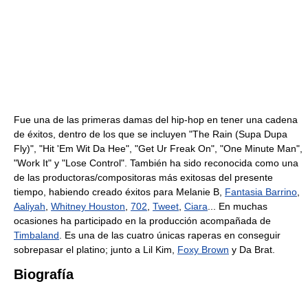
Fue una de las primeras damas del hip-hop en tener una cadena
de éxitos, dentro de los que se incluyen "The Rain (Supa Dupa
Fly)", "Hit 'Em Wit Da Hee", "Get Ur Freak On", "One Minute Man",
"Work It" y "Lose Control". También ha sido reconocida como una
de las productoras/compositoras más exitosas del presente
tiempo, habiendo creado éxitos para Melanie B,
Fantasia Barrino
,
Aaliyah
,
Whitney Houston
,
702
,
Tweet
,
Ciara
... En muchas
ocasiones ha participado en la producción acompañada de
Timbaland
. Es una de las cuatro únicas raperas en conseguir
sobrepasar el platino; junto a Lil Kim,
Foxy Brown
y Da Brat.
Biografía