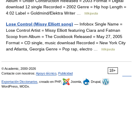
Album = Under Construction Released = 2003 Format = Digital
download 12 single Recorded = 2002 Genre = Hip hop Length =
4:02 Label = Goldmind/Elektra Writer …
Wikipedia
Lose Control (Missy Elliott song)
— Infobox Single Name =
Lose Control Artist = Missy Elliott featuring Ciara and Fatman
Scoop from Album = The Cookbook Released = May 27, 2005
Format = CD single, music download Recorded = New York City
and Atlanta, Georgia Genre = Pop rap, electro …
Wikipedia
© Academic, 2000-2026
18+
Contacte con nosotros:
Apoyo técnico
,
Publicidad
Exportación Diccionarios
, creado en PHP,
Joomla,
Drupal,
WordPress, MODx.