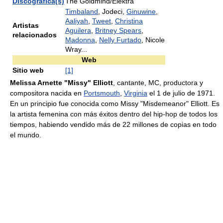
Discográfica(s)
The Goldmind/Elektra
Timbaland
, Jodeci,
Ginuwine
,
Aaliyah
,
Tweet
,
Christina
Artistas
Aguilera
,
Britney Spears
,
relacionados
Madonna
,
Nelly Furtado
, Nicole
Wray...
Web
Sitio web
[1]
Melissa Arnette "Missy" Elliott
, cantante, MC, productora y
compositora nacida en
Portsmouth
,
Virginia
el 1 de julio de 1971.
En un principio fue conocida como Missy "Misdemeanor" Elliott. Es
la artista femenina con más éxitos dentro del hip-hop de todos los
tiempos, habiendo vendido más de 22 millones de copias en todo
el mundo.