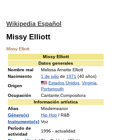
Wikipedia Español
Missy Elliott
Missy Elliott
Missy Elliott
Datos generales
Nombre real
Melissa Arnette Elliott
Nacimiento
1 de julio
de
1971
(40 años)
Estados Unidos
,
Virginia
,
Origen
Portsmouth
Ocupación
Cantante,Compositora
Información artística
Alias
Misdemeanor
Género(s)
Hip Hop
/ R&B
Instrumento(s)
Voz
Período de
1996 - actualidad
actividad