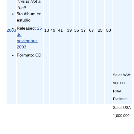
This Is Not a
Test!
5to álbum en
estudio
Released:
25
2003
13
49
41
39
35
37
67
25
50
de
noviembre
,
2003
Formato: CD
Sales WW:
900,000
RIAA:
Platinum
Sales USA:
1,000,000