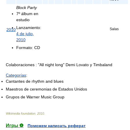
Block Party
7º álbum en
estudio
Lanzamiento:
Salas
2010
4 de julio
,
2010
Formato: CD
Colaboraciones : "All night long" Demi Lovato y Timbaland
Categorías
:
Cantantes de rhythm and blues
Maestros de ceremonias de Estados Unidos
Grupos de Warner Music Group
Wikimedia foundation
.
2010
.
Игры ⚽
Поможем написать реферат