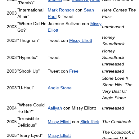
(Remix)"
"International
Mark Ronson
con
Sean
Here Comes The
2003
Affair"
Paul
& Tweet
Fuzz
"Where Did He
Jazmine Sullivan con
Missy
2003
unreleased
Go?"
Elliott
Honey
2003
"Thugman"
Tweet con
Missy Elliott
Soundtrack
Honey
2003
"Hypnotic"
Tweet
Soundtrack -
unreleased
2003
"Shook Up"
Tweet con
Free
unreleased
Stone Love
//
Stone Hits: The
2003
"U-Haul"
Angie Stone
Very Best Of
Angie Stone
"Where Could
2004
Aaliyah
con Missy Elliottt
unreleased
He Be?"
"Irresistible
2005
Missy Elliott
con
Slick Rick
The Cookbook
Delicious"
The Cookbook
//
2005
"Teary Eyed"
Missy Elliott
Respect M.E.