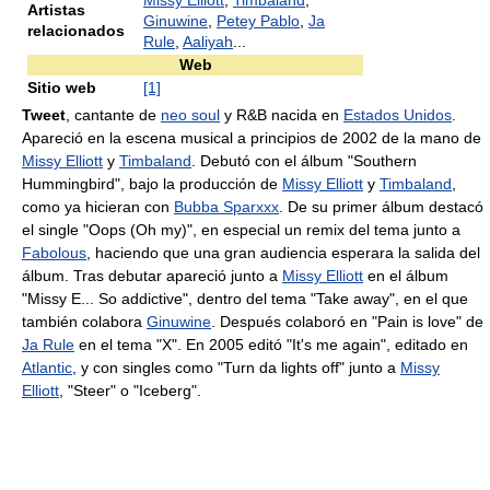
Missy Elliott
,
Timbaland
,
Artistas
Ginuwine
,
Petey Pablo
,
Ja
relacionados
Rule
,
Aaliyah
...
Web
Sitio web
[1]
Tweet
, cantante de
neo soul
y R&B nacida en
Estados Unidos
.
Apareció en la escena musical a principios de 2002 de la mano de
Missy Elliott
y
Timbaland
. Debutó con el álbum "Southern
Hummingbird", bajo la producción de
Missy Elliott
y
Timbaland
,
como ya hicieran con
Bubba Sparxxx
. De su primer álbum destacó
el single "Oops (Oh my)", en especial un remix del tema junto a
Fabolous
, haciendo que una gran audiencia esperara la salida del
álbum. Tras debutar apareció junto a
Missy Elliott
en el álbum
"Missy E... So addictive", dentro del tema "Take away", en el que
también colabora
Ginuwine
. Después colaboró en "Pain is love" de
Ja Rule
en el tema "X". En 2005 editó "It's me again", editado en
Atlantic
, y con singles como "Turn da lights off" junto a
Missy
Elliott
, "Steer" o "Iceberg".