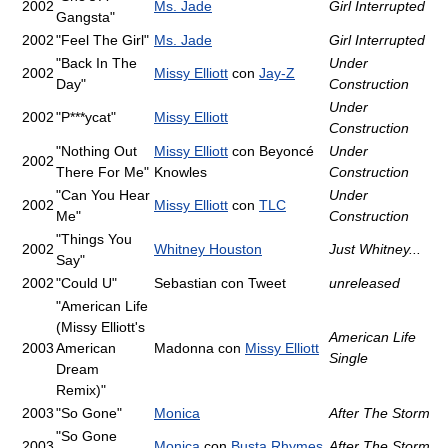
2002
Ms. Jade
Girl Interrupted
Gangsta"
2002
"Feel The Girl"
Ms. Jade
Girl Interrupted
"Back In The
Under
2002
Missy Elliott
con
Jay-Z
Day"
Construction
Under
2002
"P***ycat"
Missy Elliott
Construction
"Nothing Out
Missy Elliott
con Beyoncé
Under
2002
There For Me"
Knowles
Construction
"Can You Hear
Under
2002
Missy Elliott
con
TLC
Me"
Construction
"Things You
2002
Whitney Houston
Just Whitney...
Say"
2002
"Could U"
Sebastian con Tweet
unreleased
"American Life
(Missy Elliott's
American Life
2003
American
Madonna con
Missy Elliott
Single
Dream
Remix)"
2003
"So Gone"
Monica
After The Storm
"So Gone
2003
Monica
con
Busta Rhymes
After The Storm