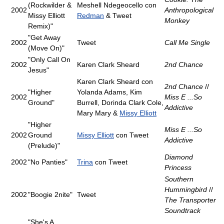
(Rockwilder &
Meshell Ndegeocello con
2002
Anthropological
Missy Elliott
Redman
& Tweet
Monkey
Remix)"
"Get Away
2002
Tweet
Call Me Single
(Move On)"
"Only Call On
2002
Karen Clark Sheard
2nd Chance
Jesus"
Karen Clark Sheard con
2nd Chance
//
"Higher
Yolanda Adams, Kim
2002
Miss E ...So
Ground"
Burrell, Dorinda Clark Cole,
Addictive
Mary Mary &
Missy Elliott
"Higher
Miss E ...So
2002
Ground
Missy Elliott
con Tweet
Addictive
(Prelude)"
Diamond
2002
"No Panties"
Trina
con Tweet
Princess
Southern
Hummingbird
//
2002
"Boogie 2nite"
Tweet
The Transporter
Soundtrack
"She's A