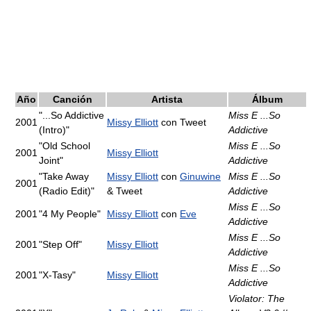
Año
Canción
Artista
Álbum
"...So Addictive
Miss E ...So
2001
Missy Elliott
con Tweet
(Intro)"
Addictive
"Old School
Miss E ...So
2001
Missy Elliott
Joint"
Addictive
"Take Away
Missy Elliott
con
Ginuwine
Miss E ...So
2001
(Radio Edit)"
& Tweet
Addictive
Miss E ...So
2001
"4 My People"
Missy Elliott
con
Eve
Addictive
Miss E ...So
2001
"Step Off"
Missy Elliott
Addictive
Miss E ...So
2001
"X-Tasy"
Missy Elliott
Addictive
Violator: The