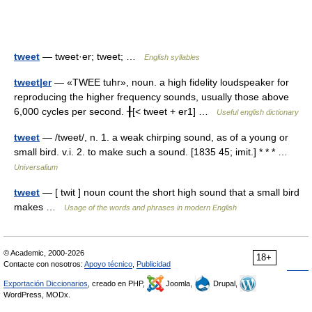
tweet
— tweet·er; tweet; …
English syllables
tweet|er
— «TWEE tuhr», noun. a high fidelity loudspeaker for
reproducing the higher frequency sounds, usually those above
6,000 cycles per second. ╂[< tweet + er1] …
Useful english dictionary
tweet
— /tweet/, n. 1. a weak chirping sound, as of a young or
small bird. v.i. 2. to make such a sound. [1835 45; imit.] * * * …
Universalium
tweet
— [ twit ] noun count the short high sound that a small bird
makes …
Usage of the words and phrases in modern English
© Academic, 2000-2026
18+
Contacte con nosotros:
Apoyo técnico
,
Publicidad
Exportación Diccionarios
, creado en PHP,
Joomla,
Drupal,
WordPress, MODx.