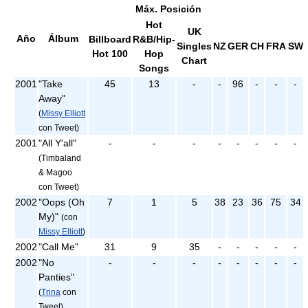
Máx. Posición
Hot
UK
Año
Álbum
Billboard
R&B/Hip-
Singles
NZ
GER
CH
FRA
SW
Hot 100
Hop
Chart
Songs
2001
"Take
45
13
-
-
96
-
-
-
Away"
(
Missy Elliott
con Tweet)
2001
"All Y'all"
-
-
-
-
-
-
-
-
(Timbaland
& Magoo
con Tweet)
2002
"Oops (Oh
7
1
5
38
23
36
75
34
My)"
(con
Missy Elliott
)
2002
"Call Me"
31
9
35
-
-
-
-
-
2002
"No
-
-
-
-
-
-
-
-
Panties"
(
Trina
con
Tweet)