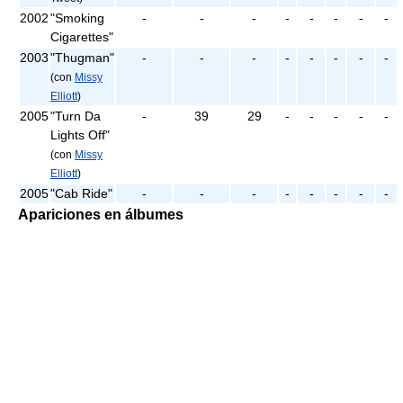
2002
"Smoking
-
-
-
-
-
-
-
-
Cigarettes"
2003
"Thugman"
-
-
-
-
-
-
-
-
(con
Missy
Elliott
)
2005
"Turn Da
-
39
29
-
-
-
-
-
Lights Off"
(con
Missy
Elliott
)
2005
"Cab Ride"
-
-
-
-
-
-
-
-
Apariciones en álbumes