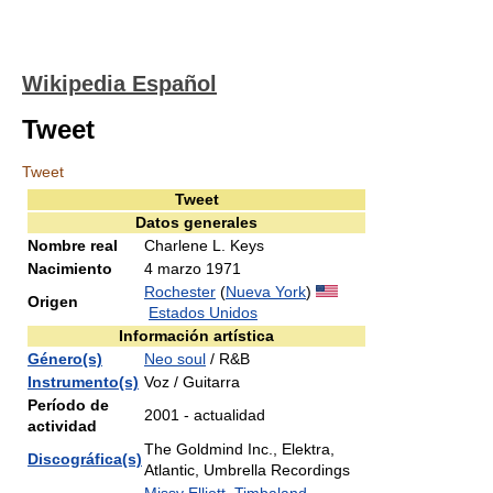
Wikipedia Español
Tweet
Tweet
Tweet
Datos generales
Nombre real
Charlene L. Keys
Nacimiento
4 marzo 1971
Rochester
(
Nueva York
)
Origen
Estados Unidos
Información artística
Género(s)
Neo soul
/ R&B
Instrumento(s)
Voz / Guitarra
Período de
2001 - actualidad
actividad
The Goldmind Inc., Elektra,
Discográfica(s)
Atlantic, Umbrella Recordings