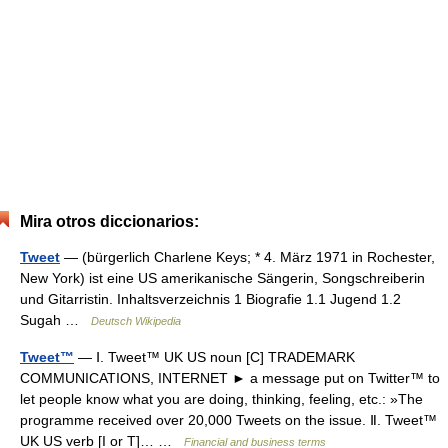
Mira otros diccionarios:
Tweet
— (bürgerlich Charlene Keys; * 4. März 1971 in Rochester,
New York) ist eine US amerikanische Sängerin, Songschreiberin
und Gitarristin. Inhaltsverzeichnis 1 Biografie 1.1 Jugend 1.2
Sugah …
Deutsch Wikipedia
Tweet™
— Ⅰ. Tweet™ UK US noun [C] TRADEMARK
COMMUNICATIONS, INTERNET ► a message put on Twitter™ to
let people know what you are doing, thinking, feeling, etc.: »The
programme received over 20,000 Tweets on the issue. Ⅱ. Tweet™
UK US verb [I or T]… …
Financial and business terms