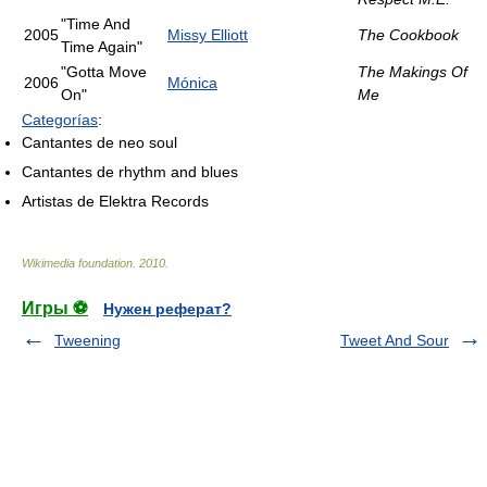
"Time And
2005
Missy Elliott
The Cookbook
Time Again"
"Gotta Move
The Makings Of
2006
Mónica
On"
Me
Categorías
:
Cantantes de neo soul
Cantantes de rhythm and blues
Artistas de Elektra Records
Wikimedia foundation
.
2010
.
Игры ⚽
Нужен реферат?
Tweening
Tweet And Sour