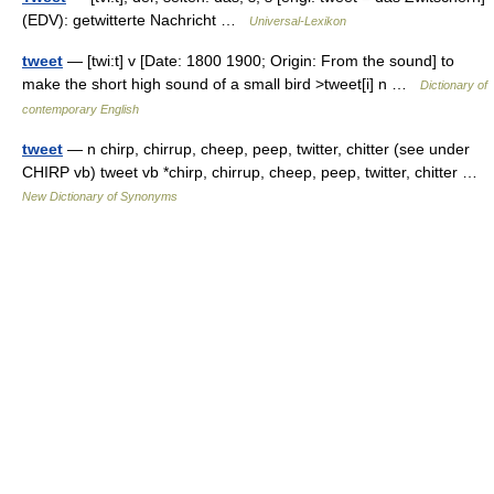
(EDV): getwitterte Nachricht …
Universal-Lexikon
tweet
— [twi:t] v [Date: 1800 1900; Origin: From the sound] to
make the short high sound of a small bird >tweet[i] n …
Dictionary of
contemporary English
tweet
— n chirp, chirrup, cheep, peep, twitter, chitter (see under
CHIRP vb) tweet vb *chirp, chirrup, cheep, peep, twitter, chitter …
New Dictionary of Synonyms