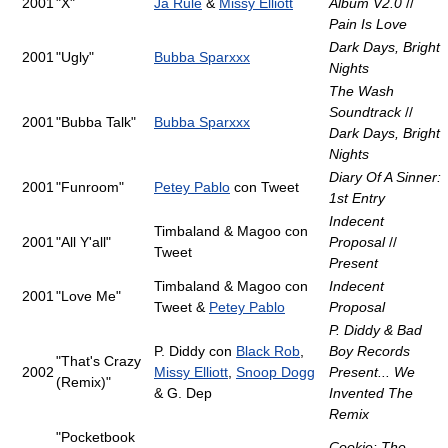
2001
"X"
Ja Rule
&
Missy Elliott
Album V2.0
//
Pain Is Love
Dark Days, Bright
2001
"Ugly"
Bubba Sparxxx
Nights
The Wash
Soundtrack
//
2001
"Bubba Talk"
Bubba Sparxxx
Dark Days, Bright
Nights
Diary Of A Sinner:
2001
"Funroom"
Petey Pablo
con Tweet
1st Entry
Indecent
Timbaland & Magoo con
2001
"All Y'all"
Proposal
//
Tweet
Present
Timbaland & Magoo con
Indecent
2001
"Love Me"
Tweet &
Petey Pablo
Proposal
P. Diddy & Bad
P. Diddy con
Black Rob
,
Boy Records
"That's Crazy
2002
Missy Elliott
,
Snoop Dogg
Present... We
(Remix)"
& G. Dep
Invented The
Remix
"Pocketbook
Cookie: The