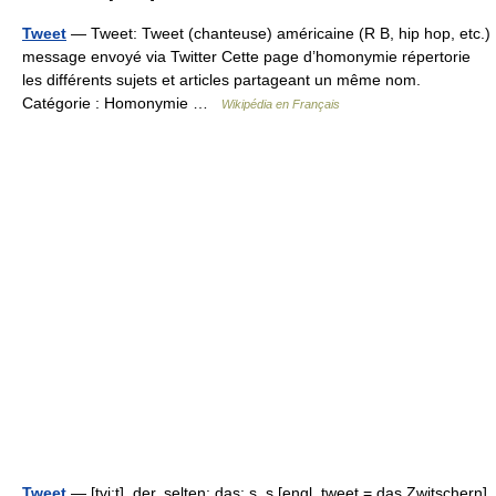
Tweet
— Tweet: Tweet (chanteuse) américaine (R B, hip hop, etc.)
message envoyé via Twitter Cette page d’homonymie répertorie
les différents sujets et articles partageant un même nom.
Catégorie : Homonymie …
Wikipédia en Français
Tweet
— [tvi:t], der, selten: das; s, s [engl. tweet = das Zwitschern]