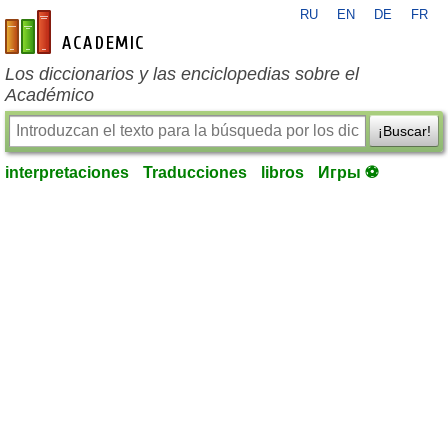
RU
EN
DE
FR
es-academic.com
Los diccionarios y las enciclopedias sobre el
Académico
¡Buscar!
interpretaciones
Traducciones
libros
Игры ⚽