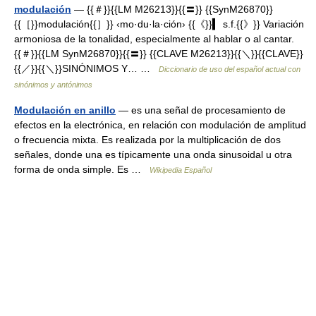
modulación
— {{＃}}{{LM M26213}}{{〓}} {{SynM26870}}
{{［}}modulación{{］}} ‹mo·du·la·ción› {{《}}▍ s.f.{{》}} Variación
armoniosa de la tonalidad, especialmente al hablar o al cantar.
{{＃}}{{LM SynM26870}}{{〓}} {{CLAVE M26213}}{{＼}}{{CLAVE}}
{{／}}{{＼}}SINÓNIMOS Y… …
Diccionario de uso del español actual con
sinónimos y antónimos
Modulación en anillo
— es una señal de procesamiento de
efectos en la electrónica, en relación con modulación de amplitud
o frecuencia mixta. Es realizada por la multiplicación de dos
señales, donde una es típicamente una onda sinusoidal u otra
forma de onda simple. Es …
Wikipedia Español