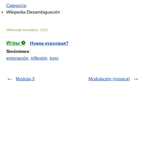
Categoría
:
Wikipedia:Desambiguación
Wikimedia foundation
.
2010
.
Игры ⚽
Нужна курсовая?
Sinónimos
:
entonación
,
inflexión
,
tono
Modula-3
Modulación (música)