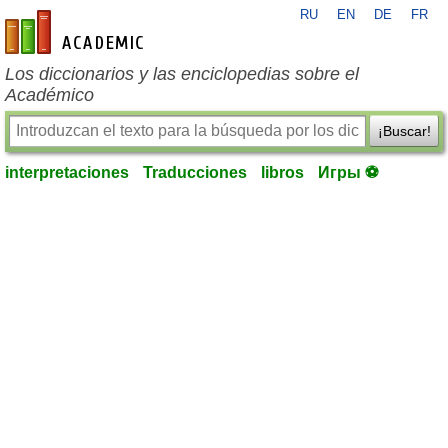
RU
EN
DE
FR
es-academic.com
Los diccionarios y las enciclopedias sobre el
Académico
¡Buscar!
interpretaciones
Traducciones
libros
Игры ⚽