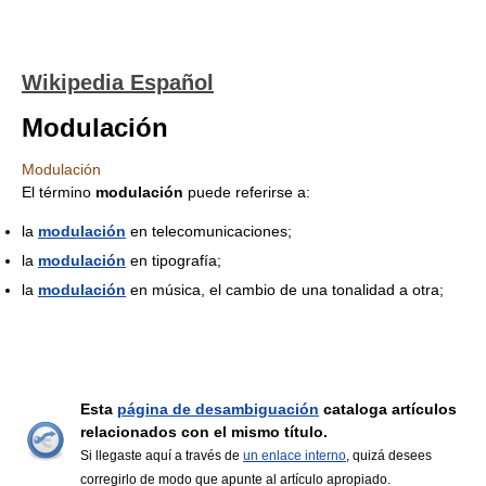
Wikipedia Español
Modulación
Modulación
El término
modulación
puede referirse a:
la
modulación
en telecomunicaciones;
la
modulación
en tipografía;
la
modulación
en música, el cambio de una tonalidad a otra;
Esta
página de desambiguación
cataloga artículos
relacionados con el mismo título.
Si llegaste aquí a través de
un enlace interno
, quizá desees
corregirlo de modo que apunte al artículo apropiado.