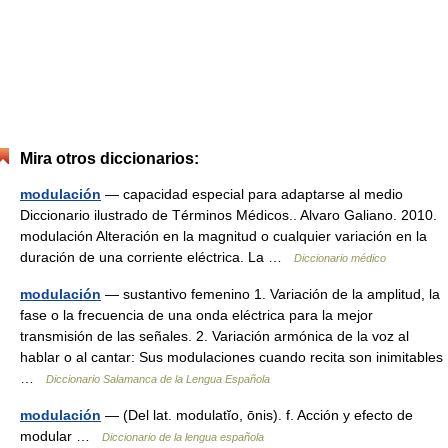
Mira otros diccionarios:
modulación
— capacidad especial para adaptarse al medio
Diccionario ilustrado de Términos Médicos.. Alvaro Galiano. 2010.
modulación Alteración en la magnitud o cualquier variación en la
duración de una corriente eléctrica. La …
Diccionario médico
modulación
— sustantivo femenino 1. Variación de la amplitud, la
fase o la frecuencia de una onda eléctrica para la mejor
transmisión de las señales. 2. Variación armónica de la voz al
hablar o al cantar: Sus modulaciones cuando recita son inimitables
…
Diccionario Salamanca de la Lengua Española
modulación
— (Del lat. modulatĭo, ōnis). f. Acción y efecto de
modular …
Diccionario de la lengua española