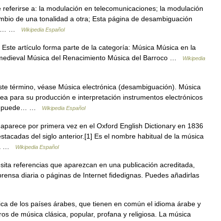
referirse a: la modulación en telecomunicaciones; la modulación
ambio de una tonalidad a otra; Esta página de desambiguación
ismo… …
Wikipedia Español
Este artículo forma parte de la categoría: Música Música en la
a medieval Música del Renacimiento Música del Barroco …
Wikipedia
te término, véase Música electrónica (desambiguación). Música
ea para su producción e interpretación instrumentos electrónicos
ral, puede… …
Wikipedia Español
aparece por primera vez en el Oxford English Dictionary en 1836
acadas del siglo anterior.[1] Es el nombre habitual de la música
ria …
Wikipedia Español
sita referencias que aparezcan en una publicación acreditada,
rensa diaria o páginas de Internet fidedignas. Puedes añadirlas
a de los países árabes, que tienen en común el idioma árabe y
ros de música clásica, popular, profana y religiosa. La música