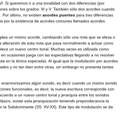
VI
.
Si
queremos
ir
a
una
tonalidad
con
dos
diferencias
(
por
unes
sobre
los
grados:
III
y
V
.
También
sólo
dos
acordes
cuando
).
Por
último
,
no
existen
acordes
puentes
para
tres
diferencias
.
da
por
la
existencia
de
acordes
comunes
llamados
acordes
plea
un
mismo
acorde
,
cambiando
sólo
una
nota
que
se
eleva
o
a
alteración
de
esta
nota
que
pasa
normalmente
a
actuar
como
blece
un
nuevo
centro
tonal
.
Muchas
veces
es
utilizada
como
en
ocasiones
juega
con
las
expectativas
llegando
a
no
resolver
ota
en
la
tónica
esperada
).
Al
igual
que
la
modulación
por
acordes
dades
y
no
tan
bien
entre
otras
,
sin
embargo
no
presenta
tantas
o
enarmonizamos
algún
sonido
,
es
decir
cuando
un
mismo
sonido
ciones
funcionales
,
es
decir
,
la
nueva
escritura
corresponde
con
acuerdo
a
un
nuevo
centro
tonal
y
jerarquía
entre
los
sonidos
clásico
,
existe
esta
jerarquización
teniendo
preponderancia
la
én
la
Subdominante
(
SS
.
XV
-
XX
).
Este
tipo
de
modulación
se
da