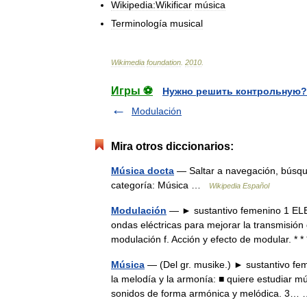
Wikipedia:Wikificar
música
Terminología
musical
Wikimedia
foundation
.
2010
.
Игры ⚽
Нужно решить контрольную?
Modulación
Mira otros diccionarios:
Música docta
— Saltar a navegación, búsque
categoría: Música …
Wikipedia Español
Modulación
— ► sustantivo femenino 1 ELEC
ondas eléctricas para mejorar la transmisión
modulación f. Acción y efecto de modular. 
Música
— (Del gr. musike.) ► sustantivo fe
la melodía y la armonía: ■ quiere estudiar m
sonidos de forma armónica y melódica. 3