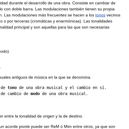
lidad
durante
el
desarrollo
de
una
obra
.
Consiste
en
cambiar
de
lo
con
doble
barra
.
Las
modulaciones
también
tienen
su
propia
n
.
Las
modulaciones
más
frecuentes
se
hacen
a
los
tonos
vecinos
o
o
por
terceras
(
cromáticas
y
enarmónicas
).
Las
tonalidades
nalidad
principal
y
son
aquellas
para
las
que
son
necesarias
odo
).
o
.
uales
antiguos
de
música
en
la
que
se
denomina:
de
tono
de
una
obra
musical
y
el
cambio
en
sí
.

de
cambio
de
modo
de
una
obra
musical
ún
entre
la
tonalidad
de
origen
y
la
de
destino
.
un
acorde
pivote
puede
ser
ReM
ó
Mim
entre
otros
,
ya
que
son