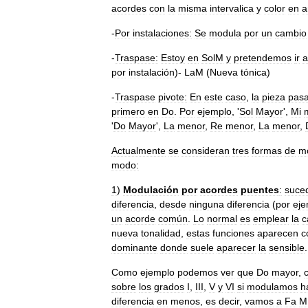
acordes
con
la
misma
intervalica
y
color
en
a
-
Por
instalaciones:
Se
modula
por
un
cambio
-
Traspase:
Estoy
en
SolM
y
pretendemos
ir
a
por
instalación
)-
LaM
(
Nueva
tónica
)
-
Traspase
pivote:
En
este
caso
,
la
pieza
pas
primero
en
Do
.
Por
ejemplo
, '
Sol
Mayor
',
Mi
'
Do
Mayor
',
La
menor
,
Re
menor
,
La
menor
,
Actualmente
se
consideran
tres
formas
de
m
modo:
1
)
Modulación
por
acordes
puentes
:
suce
diferencia
,
desde
ninguna
diferencia
(
por
eje
un
acorde
común
.
Lo
normal
es
emplear
la
c
nueva
tonalidad
,
estas
funciones
aparecen
c
dominante
donde
suele
aparecer
la
sensible
.
Como
ejemplo
podemos
ver
que
Do
mayor
,
sobre
los
grados
I
,
III
,
V
y
VI
si
modulamos
h
diferencia
en
menos
,
es
decir
,
vamos
a
Fa
M