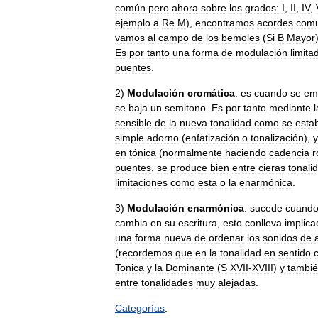
común
pero
ahora
sobre
los
grados:
I
,
II
,
IV
,
ejemplo
a
Re
M
),
encontramos
acordes
com
vamos
al
campo
de
los
bemoles
(
Si
B
Mayor
Es
por
tanto
una
forma
de
modulación
limita
puentes
.
2
)
Modulación
cromática
:
es
cuando
se
em
se
baja
un
semitono
.
Es
por
tanto
mediante
l
sensible
de
la
nueva
tonalidad
como
se
esta
simple
adorno
(
enfatización
o
tonalización
),
y
en
tónica
(
normalmente
haciendo
cadencia
r
puentes
,
se
produce
bien
entre
cieras
tonali
limitaciones
como
esta
o
la
enarmónica
.
3
)
Modulación
enarmónica
:
sucede
cuand
cambia
en
su
escritura
,
esto
conlleva
implica
una
forma
nueva
de
ordenar
los
sonidos
de
(
recordemos
que
en
la
tonalidad
en
sentido
Tonica
y
la
Dominante
(
S
XVII
-
XVIII
)
y
tambi
entre
tonalidades
muy
alejadas
.
Categorías
: