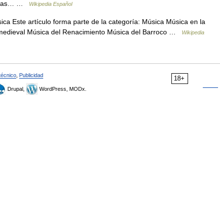
úsicas… …
Wikipedia Español
ica Este artículo forma parte de la categoría: Música Música en la
a medieval Música del Renacimiento Música del Barroco …
Wikipedia
técnico
,
Publicidad
18+
Drupal,
WordPress, MODx.