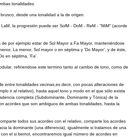
mbas
tonalidades
.
brusco
,
desde
una
tonalidad
a
la
de
origen
.
LaM
,
la
progresión
puede
ser
SolM
-
DoM
-
ReM
- "
MiM
" (
acorde
a
de
por
ejemplo
estar
de
Sol
Mayor
a
Fa
Mayor
,
manteniéndose
menor
,
La
menor
,
Sol
mayor
o
en
séptima
y
'
Do
Mayor
',
y
de
éste
,
Do
en
séptima
, '
Fa
'.
odular
,
refiriendose
este
termino
tanto
al
cambio
de
tono
,
como
de
de
entre
tonalidades
vecinas
,
es
decir
,
con
pocas
alteraciones
de
mplo
ir
al
relativo
),
hasta
aquel
tono
y
modo
en
el
que
sólo
exista
adencia
completa
(
Subdominante
,
Dominante
y
Tónica
)
de
la
on
acordes
que
son
ambiguos
de
ambas
tonalidades
,
hasta
la
comparte
todos
sus
acordes
con
el
relativo
,
comparte
los
acordes
acia
la
dominante
(
una
diferencia
),
igualmente
si
tratamos
de
una
con
el
si
bemol
,
encontraremos
igual
número
de
acordes
en