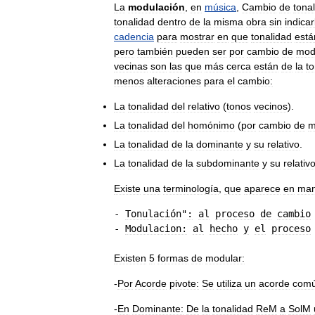
La
modulación
,
en
música
,
Cambio
de
tona
tonalidad
dentro
de
la
misma
obra
sin
indicar
cadencia
para
mostrar
en
que
tonalidad
está
pero
también
pueden
ser
por
cambio
de
mod
vecinas
son
las
que
más
cerca
están
de
la
to
menos
alteraciones
para
el
cambio:
La
tonalidad
del
relativo
(
tonos
vecinos
).
La
tonalidad
del
homónimo
(
por
cambio
de
m
La
tonalidad
de
la
dominante
y
su
relativo
.
La
tonalidad
de
la
subdominante
y
su
relativ
Existe
una
terminología
,
que
aparece
en
man
- 
Tonulación
"
:
al
proceso
de
cambio
- 
Modulacion:
al
hecho
y
el
proceso
Existen
5
formas
de
modular:
-
Por
Acorde
pivote:
Se
utiliza
un
acorde
com
-
En
Dominante:
De
la
tonalidad
ReM
a
SolM