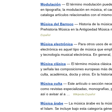
Modulación
— El término modulación puede 
en tipografía; la modulación en música, el c
cataloga artículos relacionados con el m
Música del Barroco
— Historia de la música 
Prehistoria Música en la Antigüedad Músic
Español
Música electrónica
— Para otros usos de es
electrónica es aquel tipo de música que empl
y tecnología musical electrónica. En gene
Música clásica
— El término música clásica 
y señala las composiciones europeas más dest
culta, académica, docta y otros. En la histo
Música culta
— Este artículo o sección nece
como revistas especializadas, monografías, p
así o avisar al a …
Wikipedia Español
Música árabe
— La música árabe es la músic
el Islam. Se incluye bajo esta categoría géne