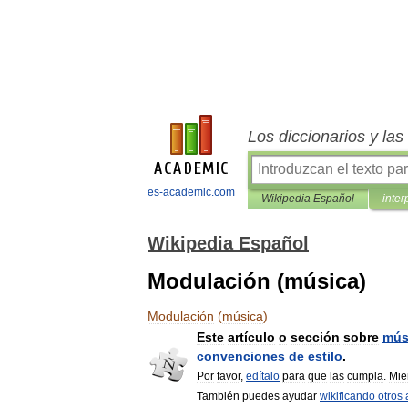
Los diccionarios y la
es-academic.com
Wikipedia Español
inter
Wikipedia Español
Modulación (música)
Modulación
(
música
)
Este
artículo
o
sección
sobre
mús
convenciones
de
estilo
.
Por
favor
,
edítalo
para
que
las
cumpla
.
Mie
También
puedes
ayudar
wikificando
otros