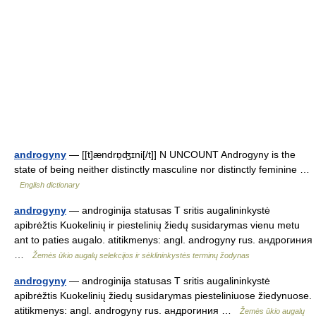
androgyny
— [[t]ændrɒ̱ʤɪni[/t]] N UNCOUNT Androgyny is the
state of being neither distinctly masculine nor distinctly feminine …
English dictionary
androgyny
— androginija statusas T sritis augalininkystė
apibrėžtis Kuokelinių ir piestelinių žiedų susidarymas vienu metu
ant to paties augalo. atitikmenys: angl. androgyny rus. андрогиния
…
Žemės ūkio augalų selekcijos ir sėklininkystės terminų žodynas
androgyny
— androginija statusas T sritis augalininkystė
apibrėžtis Kuokelinių žiedų susidarymas piesteliniuose žiedynuose.
atitikmenys: angl. androgyny rus. андрогиния …
Žemės ūkio augalų