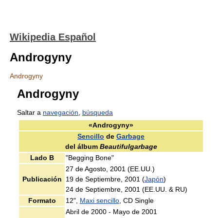
Wikipedia Español
Androgyny
Androgyny
Androgyny
Saltar a
navegación
,
búsqueda
«Androgyny»
Sencillo
de
Garbage
del álbum
Beautifulgarbage
Lado B
"Begging Bone"
27 de Agosto, 2001 (EE.UU.)
Publicación
19 de Septiembre, 2001 (
Japón
)
24 de Septiembre, 2001 (EE.UU. & RU)
Formato
12",
Maxi sencillo
, CD Single
Abril de 2000 - Mayo de 2001