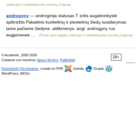
selekcijos ir sėklininkystės terminų žodynas
androgyny
— androginija statusas T sritis augalininkystė
apibrėžtis Pakaitinis kuokelinių ir piestelinių žiedų susidarymas
tame pačiame žiedyne. atitikmenys: angl. androgyny rus.
андрогиния …
Žemės ūkio augalų selekcijos ir sėklininkystės terminų žodynas
© Academic, 2000-2026
18+
Contacte con nosotros:
Apoyo técnico
,
Publicidad
Exportación Diccionarios
, creado en PHP,
Joomla,
Drupal,
WordPress, MODx.