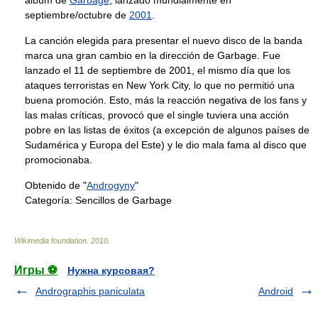
álbum de
Garbage
, lanzado mundialmente en
septiembre/octubre de
2001
.
La canción elegida para presentar el nuevo disco de la banda
marca una gran cambio en la dirección de Garbage. Fue
lanzado el 11 de septiembre de 2001, el mismo día que los
ataques terroristas en New York City, lo que no permitió una
buena promoción. Esto, más la reacción negativa de los fans y
las malas críticas, provocó que el single tuviera una acción
pobre en las listas de éxitos (a excepción de algunos países de
Sudamérica y Europa del Este) y le dio mala fama al disco que
promocionaba.
Obtenido de "
Androgyny
"
Categoría:
Sencillos de Garbage
Wikimedia foundation
.
2010
.
Игры ⚽
Нужна курсовая?
Andrographis paniculata
Android