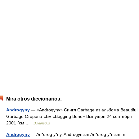
Mira otros diccionarios:
Androgyny
— «Androgyny» Сингл Garbage из альбома Beautiful
Garbage Сторона «Б» «Begging Bone» Выпущен 24 сентября
2001 (см …
Википедия
Androgyny
— An*drog y*ny, Androgynism An*drog y*nism, n.