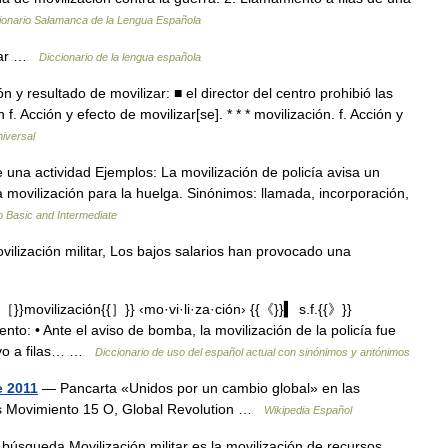
ionario Salamanca de la Lengua Española
izar …
Diccionario de la lengua española
y resultado de movilizar: ■ el director del centro prohibió las
n f. Acción y efecto de movilizar[se]. * * * movilización. f. Acción y
niversal
una actividad Ejemplos: La movilización de policía avisa un
 movilización para la huelga. Sinónimos: llamada, incorporación,
 Basic and Intermediate
vilización militar, Los bajos salarios han provocado una
}movilización{{］}} ‹mo·vi·li·za·ción› {{《}}▍ s.f.{{》}}
to: • Ante el aviso de bomba, la movilización de la policía fue
evo a filas… …
Diccionario de uso del español actual con sinónimos y antónimos
e 2011
— Pancarta «Unidos por un cambio global» en las
s Movimiento 15 O, Global Revolution …
Wikipedia Español
búsqueda Movilización militar es la movilización de recursos