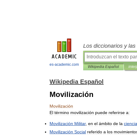
Los diccionarios y la
es-academic.com
Wikipedia Español
inter
Wikipedia Español
Movilización
Movilización
El
término
movilización
puede
referirse
a:
Movilización
Militar
,
en
el
ámbito
de
la
cienci
Movilización
Social
referido
a
los
movimiento