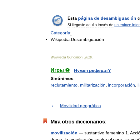
Esta
página
de
desambiguación
c
Si
llegaste
aquí
a
través
de
un
enlace
inte
Categoría
:
Wikipedia:Desambiguación
Wikimedia
foundation
.
2010
.
Игры ⚽
Нужен реферат?
Sinónimos
:
reclutamiento
,
militarización
,
incorporación
,
l
Movilidad geográfica
Mira otros diccionarios:
movilización
— sustantivo femenino 1. Acción
droga, la movilización contra el paro, campañ