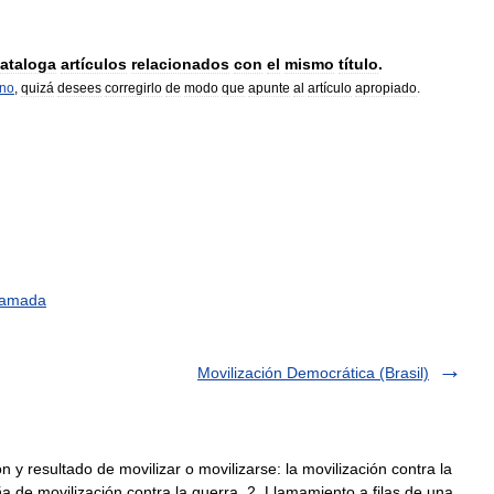
ataloga
artículos
relacionados
con
el
mismo
título
.
rno
,
quizá
desees
corregirlo
de
modo
que
apunte
al
artículo
apropiado
.
lamada
Movilización Democrática (Brasil)
 y resultado de movilizar o movilizarse: la movilización contra la
a de movilización contra la guerra. 2. Llamamiento a filas de una