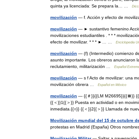
quinta ya licenciada: Se prepara la… …
Dicc
movilización
— f. Acción y efecto de movil
movilización
— ► sustantivo femenino Acción 
movilizaciones estudiantiles . * * * movilizació
efecto de movilizar. * * * ►… …
Enciclopedia U
movilización
— (f) (Intermedio) comienzo de 
asunto importante. Los obreros anunciaron la
reclutamiento, militarización …
Español Extremo
movilización
— s f Acto de movilizar: una mo
movilización obrera …
Español en México
movilización
— {{＃}}{{LM M26695}}{{〓}} {{［}
{{＜}}1{{＞}} Puesta en actividad o en movimien
inmediata.{{○}} {{＜}}2{{＞}} Llamada de nu
Movilización mundial del 15 de octubre d
protestas en Madrid (España) Otros nombre
Movilización Militar
— Saltar a navegación, 