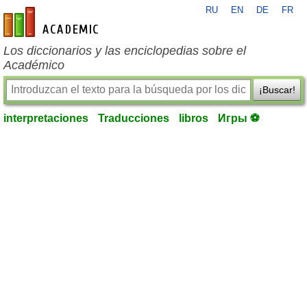
RU
EN
DE
FR
es-academic.com
Los diccionarios y las enciclopedias sobre el
Académico
¡Buscar!
interpretaciones
Traducciones
libros
Игры ⚽