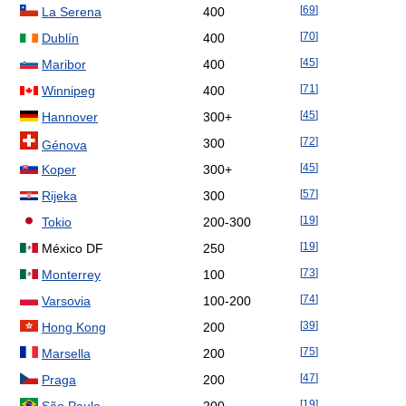
[
69
]
La Serena
400
[
70
]
Dublín
400
[
45
]
Maribor
400
[
71
]
Winnipeg
400
[
45
]
Hannover
300+
[
72
]
300
Génova
[
45
]
Koper
300+
[
57
]
Rijeka
300
[
19
]
Tokio
200-300
[
19
]
México DF
250
[
73
]
Monterrey
100
[
74
]
Varsovia
100-200
[
39
]
Hong Kong
200
[
75
]
Marsella
200
[
47
]
Praga
200
[
19
]
São Paulo
200