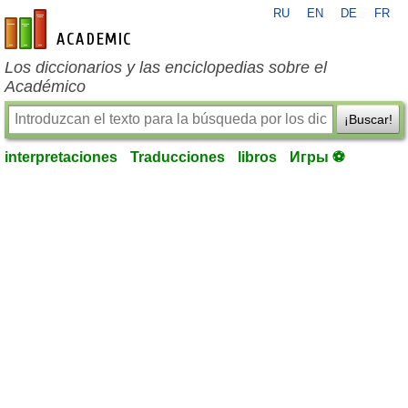
RU
EN
DE
FR
es-academic.com
Los diccionarios y las enciclopedias sobre el
Académico
¡Buscar!
interpretaciones
Traducciones
libros
Игры ⚽