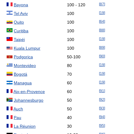
[
87
]
Bayona
100 - 120
[
19
]
Tel Aviv
100
[
64
]
Quito
100
[
88
]
Curitiba
100
[
19
]
Taipéi
100
[
89
]
Kuala Lumpur
100
[
90
]
Podgorica
50-100
[
19
]
Montevideo
80
[
19
]
Bogotá
70
[
19
]
Managua
60
[
91
]
Aix-en-Provence
60
[
92
]
Johannesburgo
50
[
93
]
Auch
50
[
94
]
Pau
40
[
95
]
La Réunion
30