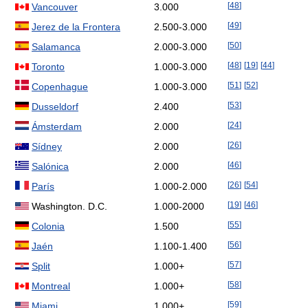
[
48
]
Vancouver
3.000
[
49
]
Jerez de la Frontera
2.500-3.000
[
50
]
Salamanca
2.000-3.000
[
48
]
[
19
]
[
44
]
Toronto
1.000-3.000
[
51
]
[
52
]
Copenhague
1.000-3.000
[
53
]
Dusseldorf
2.400
[
24
]
Ámsterdam
2.000
[
26
]
Sídney
2.000
[
46
]
Salónica
2.000
[
26
]
[
54
]
París
1.000-2.000
[
19
]
[
46
]
Washington. D.C.
1.000-2000
[
55
]
Colonia
1.500
[
56
]
Jaén
1.100-1.400
[
57
]
Split
1.000+
[
58
]
Montreal
1.000+
[
59
]
Miami
1.000+