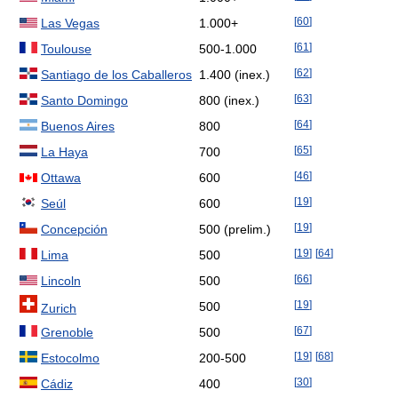
[
60
]
Las Vegas
1.000+
[
61
]
Toulouse
500-1.000
[
62
]
Santiago de los Caballeros
1.400 (inex.)
[
63
]
Santo Domingo
800 (inex.)
[
64
]
Buenos Aires
800
[
65
]
La Haya
700
[
46
]
Ottawa
600
[
19
]
Seúl
600
[
19
]
Concepción
500 (prelim.)
[
19
]
[
64
]
Lima
500
[
66
]
Lincoln
500
[
19
]
500
Zurich
[
67
]
Grenoble
500
[
19
]
[
68
]
Estocolmo
200-500
[
30
]
Cádiz
400