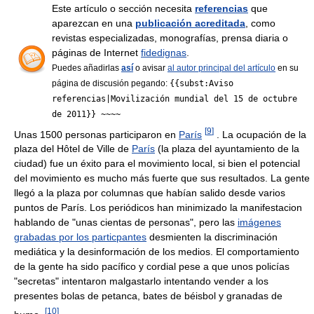
Este artículo o sección necesita
referencias
que
aparezcan en una
publicación acreditada
, como
revistas especializadas, monografías, prensa diaria o
páginas de Internet
fidedignas
.
Puedes añadirlas
así
o avisar
al autor principal del artículo
en su
página de discusión pegando:
{{subst:Aviso
referencias|Movilización mundial del 15 de octubre
de 2011}} ~~~~
[
9
]
Unas 1500 personas participaron en
París
. La ocupación de la
plaza del Hôtel de Ville de
París
(la plaza del ayuntamiento de la
ciudad) fue un éxito para el movimiento local, si bien el potencial
del movimiento es mucho más fuerte que sus resultados. La gente
llegó a la plaza por columnas que habían salido desde varios
puntos de París. Los periódicos han minimizado la manifestacion
hablando de "unas cientas de personas", pero las
imágenes
grabadas por los particpantes
desmienten la discriminación
mediática y la desinformación de los medios. El comportamiento
de la gente ha sido pacífico y cordial pese a que unos policías
"secretas" intentaron malgastarlo intentando vender a los
presentes bolas de petanca, bates de béisbol y granadas de
[
10
]