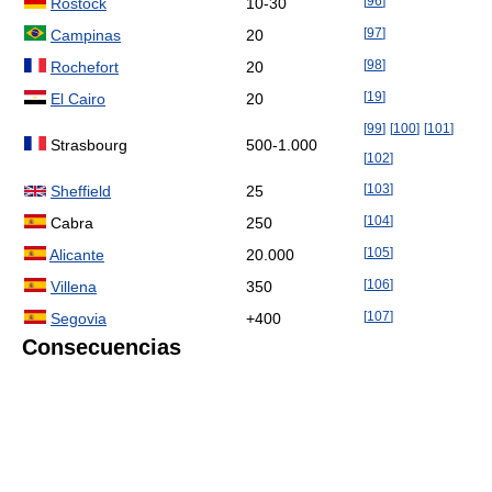
[
96
]
Rostock
10-30
[
97
]
Campinas
20
[
98
]
Rochefort
20
[
19
]
El Cairo
20
[
99
]
[
100
]
[
101
]
Strasbourg
500-1.000
[
102
]
[
103
]
Sheffield
25
[
104
]
Cabra
250
[
105
]
Alicante
20.000
[
106
]
Villena
350
[
107
]
Segovia
+400
Consecuencias