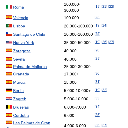
100.000-
[
19
]
[
21
]
[
22
]
Roma
300.000
[
23
]
Valencia
100.000
[
19
]
[
24
]
Lisboa
20.000-100.000
[
25
]
Santiago de Chile
10.000-100.000
[
19
]
[
26
]
[
27
]
Nueva York
35.000-50.000
[
28
]
Zaragoza
40.000
[
29
]
Sevilla
40.000
Palma de Mallorca
25.000-30.000
[
30
]
Granada
17.000+
[
31
]
Murcia
15.000
[
19
]
[
32
]
Berlín
5.000-10.000+
[
33
]
Zagreb
5.000-10.000
[
34
]
Bruselas
6.000-7.000
[
35
]
Córdoba
6.000
Las Palmas de Gran
[
36
]
[
37
]
4.000-6.000