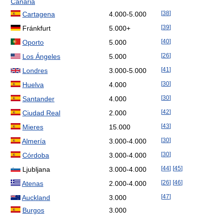
Canaria
[
38
]
Cartagena
4.000-5.000
[
39
]
Fránkfurt
5.000+
[
40
]
Oporto
5.000
[
26
]
Los Ángeles
5.000
[
41
]
Londres
3.000-5.000
[
30
]
Huelva
4.000
[
30
]
Santander
4.000
[
42
]
Ciudad Real
2.000
[
43
]
Mieres
15.000
[
30
]
Almería
3.000-4.000
[
30
]
Córdoba
3.000-4.000
[
44
]
[
45
]
Ljubljana
3.000-4.000
[
26
]
[
46
]
Atenas
2.000-4.000
[
47
]
Auckland
3.000
Burgos
3.000