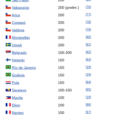
[
76
]
Valparaíso
200 (prelim.)
[
77
]
Arica
200
[
78
]
Copiapó
200
[
79
]
Valdivia
200
[
80
]
Montpellier
200
[
81
]
Umeå
200
[
82
]
Belgrado
100-200
[
83
]
Helsinki
150
[
19
]
Río de Janeiro
150
[
19
]
Goiânia
150
[
84
]
Pula
150
[
85
]
Sarajevo
100-150
[
19
]
Manila
100
[
86
]
Dijon
100
[
67
]
Nantes
100