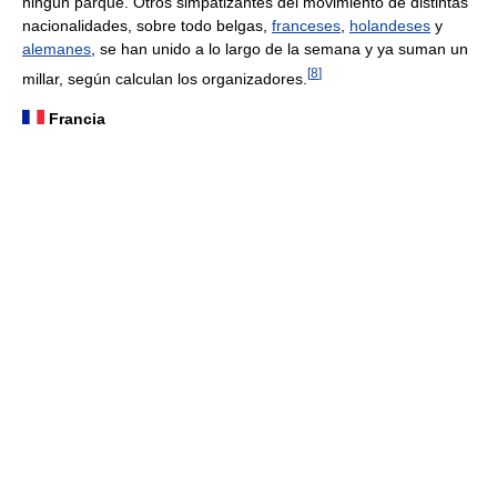
ningún parque. Otros simpatizantes del movimiento de distintas
nacionalidades, sobre todo belgas,
franceses
,
holandeses
y
alemanes
, se han unido a lo largo de la semana y ya suman un
[
8
]
millar, según calculan los organizadores.
Francia