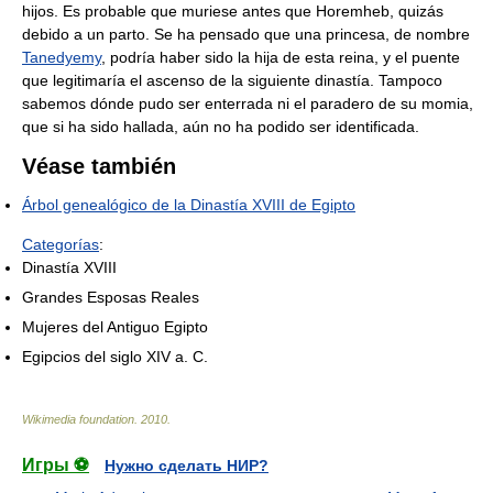
hijos. Es probable que muriese antes que Horemheb, quizás
debido a un parto. Se ha pensado que una princesa, de nombre
Tanedyemy
, podría haber sido la hija de esta reina, y el puente
que legitimaría el ascenso de la siguiente dinastía. Tampoco
sabemos dónde pudo ser enterrada ni el paradero de su momia,
que si ha sido hallada, aún no ha podido ser identificada.
Véase también
Árbol genealógico de la Dinastía XVIII de Egipto
Categorías
:
Dinastía XVIII
Grandes Esposas Reales
Mujeres del Antiguo Egipto
Egipcios del siglo XIV a. C.
Wikimedia foundation
.
2010
.
Игры ⚽
Нужно сделать НИР?