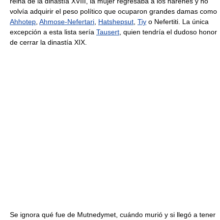
reina de la dinastía XVIII, la mujer regresaba a los harenes y no
volvía adquirir el peso político que ocuparon grandes damas como
Ahhotep
,
Ahmose-Nefertari
,
Hatshepsut
,
Tiy
o Nefertiti. La única
excepción a esta lista sería
Tausert
, quien tendría el dudoso honor
de cerrar la dinastía XIX.
Se ignora qué fue de Mutnedymet, cuándo murió y si llegó a tener