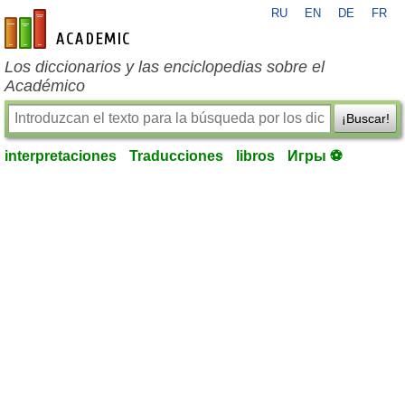
RU
EN
DE
FR
es-academic.com
Los diccionarios y las enciclopedias sobre el
Académico
¡Buscar!
interpretaciones
Traducciones
libros
Игры ⚽