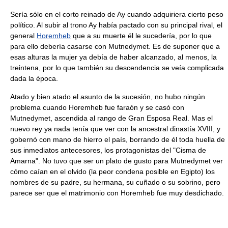
Sería sólo en el corto reinado de Ay cuando adquiriera cierto peso
político. Al subir al trono Ay había pactado con su principal rival, el
general
Horemheb
que a su muerte él le sucedería, por lo que
para ello debería casarse con Mutnedymet. Es de suponer que a
esas alturas la mujer ya debía de haber alcanzado, al menos, la
treintena, por lo que también su descendencia se veía complicada
dada la época.
Atado y bien atado el asunto de la sucesión, no hubo ningún
problema cuando Horemheb fue faraón y se casó con
Mutnedymet, ascendida al rango de Gran Esposa Real. Mas el
nuevo rey ya nada tenía que ver con la ancestral dinastía XVIII, y
gobernó con mano de hierro el país, borrando de él toda huella de
sus inmediatos antecesores, los protagonistas del "Cisma de
Amarna". No tuvo que ser un plato de gusto para Mutnedymet ver
cómo caían en el olvido (la peor condena posible en Egipto) los
nombres de su padre, su hermana, su cuñado o su sobrino, pero
parece ser que el matrimonio con Horemheb fue muy desdichado.