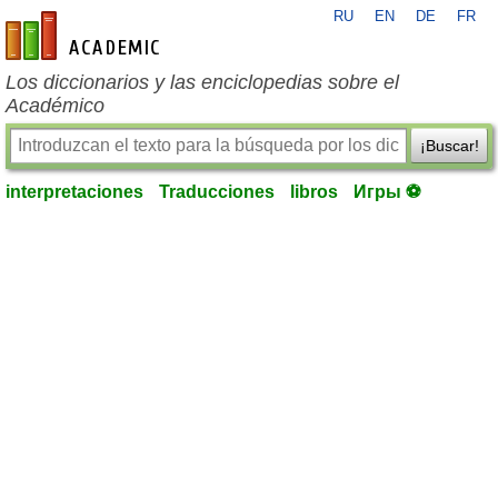
RU
EN
DE
FR
es-academic.com
Los diccionarios y las enciclopedias sobre el
Académico
¡Buscar!
interpretaciones
Traducciones
libros
Игры ⚽