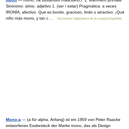
mono
— mono, na sustantivo masculino,f. 1. Mamífero primate.
Sinónimo: simio. adjetivo 1. (ser / estar) Pragmática: a veces
IRONÍA, afectivo. Que es bonito, gracioso, lindo o atractivo: ¡Qué
niño más mono, y tan c …
Diccionario Salamanca de la Lengua Española
Mono-a
— (a für alpha, Anfang) ist ein 1959 von Peter Raacke
entworfenes Essbesteck der Marke mono, das als Design