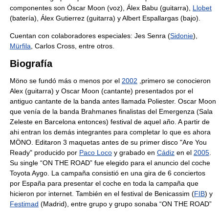
componentes son Óscar Moon (voz), Álex Babu (guitarra),
Llobet
(batería), Álex Gutierrez (guitarra) y Albert Espallargas (bajo).
Cuentan con colaboradores especiales: Jes Senra (
Sidonie
),
Mürfila
, Carlos Cross, entre otros.
Biografía
Möno se fundó más o menos por el
2002
,primero se conocieron
Alex (guitarra) y Oscar Moon (cantante) presentados por el
antiguo cantante de la banda antes llamada Poliester. Oscar Moon
que venía de la banda Brahmanes finalistas del Emergenza (Sala
Zeleste en Barcelona entonces) festival de aquel año. A partir de
ahi entran los demás integrantes para completar lo que es ahora
MÖNO. Editaron 3 maquetas antes de su primer disco "Are You
Ready" producido por
Paco Loco
y grabado en
Cádiz
en el
2005
.
Su single “ON THE ROAD” fue elegido para el anuncio del coche
Toyota Aygo. La campaña consistió en una gira de 6 conciertos
por España para presentar el coche en toda la campaña que
hicieron por internet. También en el festival de Benicassim (
FIB
) y
Festimad
(Madrid), entre grupo y grupo sonaba “ON THE ROAD”