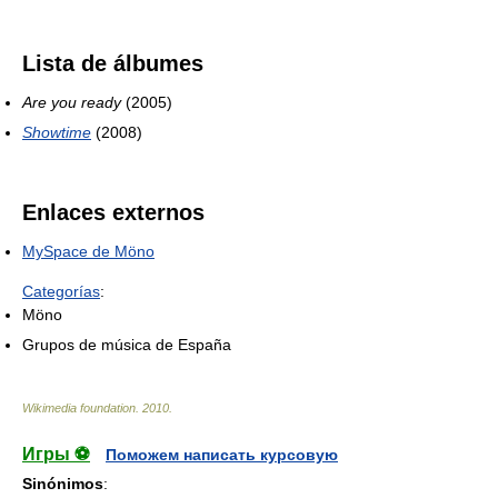
Lista de álbumes
Are you ready
(2005)
Showtime
(2008)
Enlaces externos
MySpace de Möno
Categorías
:
Möno
Grupos de música de España
Wikimedia foundation
.
2010
.
Игры ⚽
Поможем написать курсовую
Sinónimos
: