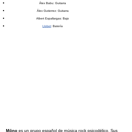
Álex Babu: Guitarra
Álex Gutierrez: Guitarra
Albert Espallargas: Bajo
Llobet
: Batería
Möno
es un grupo español de música rock psicodélico. Sus