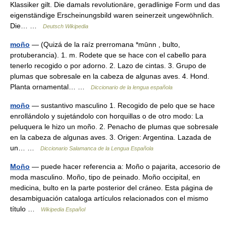
Klassiker gilt. Die damals revolutionäre, geradlinige Form und das
eigenständige Erscheinungsbild waren seinerzeit ungewöhnlich.
Die… …
Deutsch Wikipedia
moño
— (Quizá de la raíz prerromana *mūnn , bulto,
protuberancia). 1. m. Rodete que se hace con el cabello para
tenerlo recogido o por adorno. 2. Lazo de cintas. 3. Grupo de
plumas que sobresale en la cabeza de algunas aves. 4. Hond.
Planta ornamental… …
Diccionario de la lengua española
moño
— sustantivo masculino 1. Recogido de pelo que se hace
enrollándolo y sujetándolo con horquillas o de otro modo: La
peluquera le hizo un moño. 2. Penacho de plumas que sobresale
en la cabeza de algunas aves. 3. Origen: Argentina. Lazada de
un… …
Diccionario Salamanca de la Lengua Española
Moño
— puede hacer referencia a: Moño o pajarita, accesorio de
moda masculino. Moño, tipo de peinado. Moño occipital, en
medicina, bulto en la parte posterior del cráneo. Esta página de
desambiguación cataloga artículos relacionados con el mismo
título …
Wikipedia Español