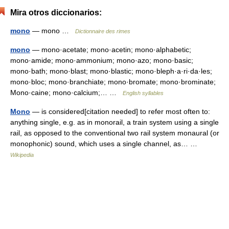
Mira otros diccionarios:
mono
— mono …
Dictionnaire des rimes
mono
— mono·acetate; mono·acetin; mono·alphabetic;
mono·amide; mono·ammonium; mono·azo; mono·basic;
mono·bath; mono·blast; mono·blastic; mono·bleph·a·ri·da·les;
mono·bloc; mono·branchiate; mono·bromate; mono·brominate;
Mono·caine; mono·calcium;… …
English syllables
Mono
— is considered[citation needed] to refer most often to:
anything single, e.g. as in monorail, a train system using a single
rail, as opposed to the conventional two rail system monaural (or
monophonic) sound, which uses a single channel, as… …
Wikipedia