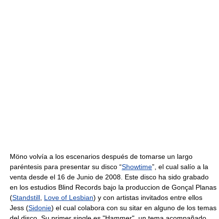
Möno volvía a los escenarios después de tomarse un largo
paréntesis para presentar su disco “
Showtime
”, el cual salío a la
venta desde el 16 de Junio de 2008. Este disco ha sido grabado
en los estudios Blind Records bajo la produccion de Gonçal Planas
(
Standstill
,
Love of Lesbian
) y con artistas invitados entre ellos
Jess (
Sidonie
) el cual colabora con su sitar en alguno de los temas
del disco. Su primer single es "Hammer", un tema acompañado