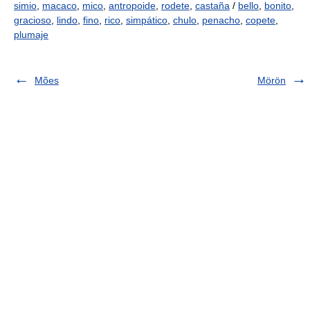
simio
,
macaco
,
mico
,
antropoide
,
rodete
,
castaña
/
bello
,
bonito
,
gracioso
,
lindo
,
fino
,
rico
,
simpático
,
chulo
,
penacho
,
copete
,
plumaje
Mões
Mörön