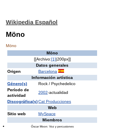
Wikipedia Español
Möno
Möno
Möno
[[Archivo:
[1]
|200px]]
Datos generales
Origen
Barcelona
Información artística
Género(s)
Rock / Psychedelico
Período de
2002
-actualidad
actividad
Discográfica(s)
Cat Producciones
Web
Sitio web
MySpace
Miembros
Óscar Moon: Voz y percusiones