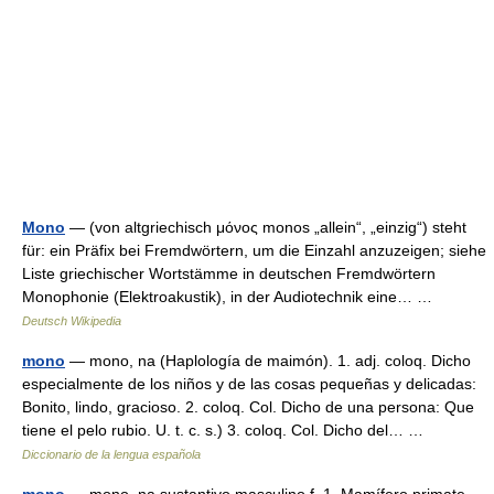
Mono
— (von altgriechisch μόνος monos „allein“, „einzig“) steht
für: ein Präfix bei Fremdwörtern, um die Einzahl anzuzeigen; siehe
Liste griechischer Wortstämme in deutschen Fremdwörtern
Monophonie (Elektroakustik), in der Audiotechnik eine… …
Deutsch Wikipedia
mono
— mono, na (Haplología de maimón). 1. adj. coloq. Dicho
especialmente de los niños y de las cosas pequeñas y delicadas:
Bonito, lindo, gracioso. 2. coloq. Col. Dicho de una persona: Que
tiene el pelo rubio. U. t. c. s.) 3. coloq. Col. Dicho del… …
Diccionario de la lengua española