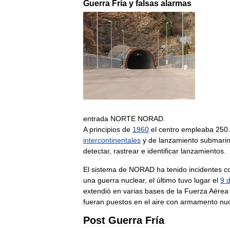
Guerra
Fría
y
falsas
alarmas
entrada
NORTE
NORAD
.
A
principios
de
1960
el
centro
empleaba
250
.
intercontinentales
y
de
lanzamiento
submari
detectar
,
rastrear
e
identificar
lanzamientos
.
El
sistema
de
NORAD
ha
tenido
incidentes
c
una
guerra
nuclear
,
el
último
tuvo
lugar
el
9
extendió
en
varias
bases
de
la
Fuerza
Aérea
fueran
puestos
en
el
aire
con
armamento
nuc
Post
Guerra
Fría