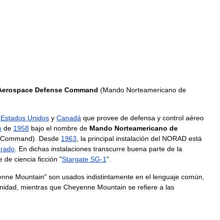
Aerospace
Defense
Command
(
Mando
Norteamericano
de
Estados
Unidos
y
Canadá
que
provee
de
defensa
y
control
aéreo
o
de
1958
bajo
el
nombre
de
Mando
Norteamericano
de
Command
).
Desde
1963
,
la
principal
instalación
del
NORAD
está
orado
.
En
dichas
instalaciones
transcurre
buena
parte
de
la
e
de
ciencia
ficción
"
Stargate
SG
-
1
".
enne
Mountain
"
son
usados
indistintamente
en
el
lenguaje
común
,
nidad
,
mientras
que
Cheyenne
Mountain
se
refiere
a
las