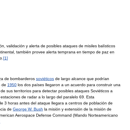
ión
,
validación
y
alerta
de
posibles
ataques
de
misiles
balísticos
tinental
,
también
provee
alerta
temprana
en
tiempo
de
paz
en
o
.
[
1
]
za
de
bombarderos
soviéticos
de
largo
alcance
que
podrían
s
de
1950
los
dos
países
llegaron
a
un
acuerdo
para
construir
una
de
sus
territorios
para
detectar
posibles
ataques
Soviéticos
a
estaciones
de
radar
a
lo
largo
del
paralelo
69
.
Esta
de
3
horas
antes
del
ataque
llegara
a
centros
de
población
de
ncia
de
George
W
.
Bush
la
misión
y
extensión
de
la
misión
de
merican
Aerospace
Defense
Command
(
Mando
Norteamericano
7