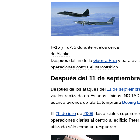
F
-
15
y
Tu
-
95
durante
vuelos
cerca
de
Alaska
.
Después
del
fin
de
la
Guerra
Fría
y
para
evit
operaciones
contra
el
narcotráfico
.
Después
del
11
de
septiembre
Después
de
los
ataques
del
11
de
septiembr
vuelos
realizado
en
Estados
Unidos
.
NORAD
usando
aviones
de
alerta
temprana
Boeing
E
El
28
de
julio
de
2006
,
los
oficiales
superiore
operaciones
diarias
al
centro
al
edificio
Peter
utilizada
sólo
como
un
resguardo
.