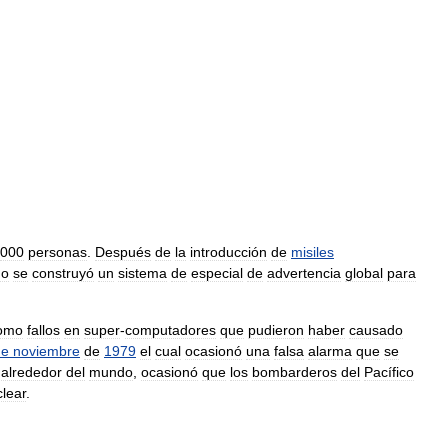
000
personas
.
Después
de
la
introducción
de
misiles
no
se
construyó
un
sistema
de
especial
de
advertencia
global
para
omo
fallos
en
super
-
computadores
que
pudieron
haber
causado
de
noviembre
de
1979
el
cual
ocasionó
una
falsa
alarma
que
se
alrededor
del
mundo
,
ocasionó
que
los
bombarderos
del
Pacífico
lear
.