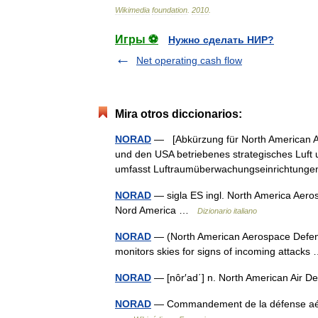
Wikimedia
foundation
.
2010
.
Игры ⚽
Нужно сделать НИР?
Net operating cash flow
Mira otros diccionarios:
NORAD
— [Abkürzung für North American Ai
und den USA betriebenes strategisches Luf
umfasst Luftraumüberwachungseinrichtun
NORAD
— sigla ES ingl. North America Aer
Nord America …
Dizionario italiano
NORAD
— (North American Aerospace Defen
monitors skies for signs of incoming attack
NORAD
— [nôr′ad΄] n. North American Ai
NORAD
— Commandement de la défense aéros