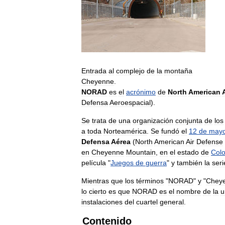
Entrada
al
complejo
de
la
montaña
Cheyenne
.
NORAD
es
el
acrónimo
de
North
American
Defensa
Aeroespacial
).
Se
trata
de
una
organización
conjunta
de
los
a
toda
Norteamérica
.
Se
fundó
el
12
de
may
Defensa
Aérea
(
North
American
Air
Defense
en
Cheyenne
Mountain
,
en
el
estado
de
Col
película
"
Juegos
de
guerra
"
y
también
la
seri
Mientras
que
los
términos
"
NORAD
"
y
"
Chey
lo
cierto
es
que
NORAD
es
el
nombre
de
la
u
instalaciones
del
cuartel
general
.
Contenido