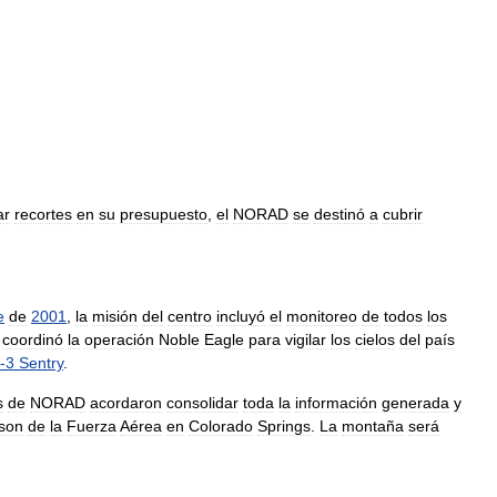
ar
recortes
en
su
presupuesto
,
el
NORAD
se
destinó
a
cubrir
e
de
2001
,
la
misión
del
centro
incluyó
el
monitoreo
de
todos
los
coordinó
la
operación
Noble
Eagle
para
vigilar
los
cielos
del
país
-
3
Sentry
.
s
de
NORAD
acordaron
consolidar
toda
la
información
generada
y
son
de
la
Fuerza
Aérea
en
Colorado
Springs
.
La
montaña
será