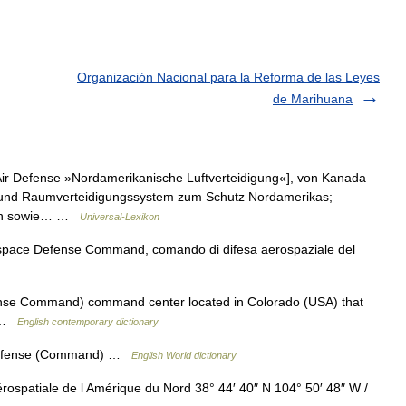
Organización Nacional para la Reforma de las Leyes
de Marihuana
r Defense »Nordamerikanische Luftverteidigung«], von Kanada
t und Raumverteidigungssystem zum Schutz Nordamerikas;
gen sowie… …
Universal-Lexikon
ospace Defense Command, comando di difesa aerospaziale del
se Command) command center located in Colorado (USA) that
s …
English contemporary dictionary
r Defense (Command) …
English World dictionary
patiale de l Amérique du Nord 38° 44′ 40″ N 104° 50′ 48″ W /