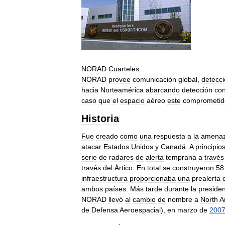
NORAD
Cuarteles
.
NORAD
provee
comunicación
global
,
detecc
hacia
Norteamérica
abarcando
detección
con
caso
que
el
espacio
aéreo
este
comprometid
Historia
Fue
creado
como
una
respuesta
a
la
amena
atacar
Estados
Unidos
y
Canadá
.
A
principio
serie
de
radares
de
alerta
temprana
a
través
través
del
Ártico
.
En
total
se
construyeron
58
infraestructura
proporcionaba
una
prealerta
ambos
países
.
Más
tarde
durante
la
preside
NORAD
llevó
al
cambio
de
nombre
a
North
A
de
Defensa
Aeroespacial
),
en
marzo
de
200