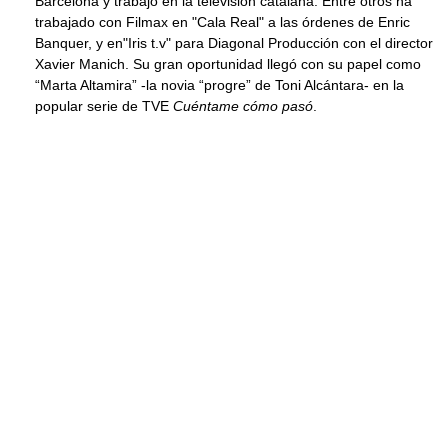
Barcelona y trabajó en la televisión catalana. Entre otros ha
trabajado con Filmax en "Cala Real" a las órdenes de Enric
Banquer, y en"Iris t.v" para Diagonal Producción con el director
Xavier Manich. Su gran oportunidad llegó con su papel como
“Marta Altamira” -la novia “progre” de Toni Alcántara- en la
popular serie de TVE
Cuéntame cómo pasó
.