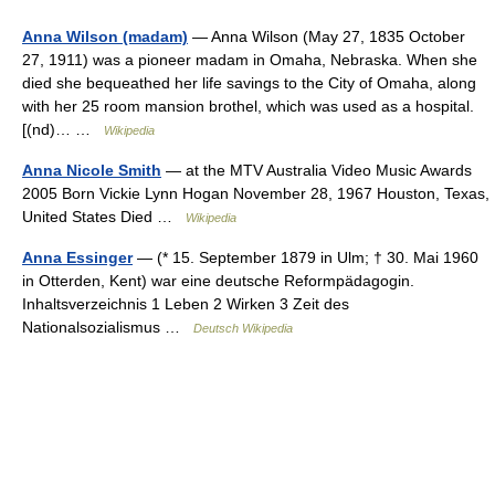
Anna Wilson (madam)
— Anna Wilson (May 27, 1835 October
27, 1911) was a pioneer madam in Omaha, Nebraska. When she
died she bequeathed her life savings to the City of Omaha, along
with her 25 room mansion brothel, which was used as a hospital.
[(nd)… …
Wikipedia
Anna Nicole Smith
— at the MTV Australia Video Music Awards
2005 Born Vickie Lynn Hogan November 28, 1967 Houston, Texas,
United States Died …
Wikipedia
Anna Essinger
— (* 15. September 1879 in Ulm; † 30. Mai 1960
in Otterden, Kent) war eine deutsche Reformpädagogin.
Inhaltsverzeichnis 1 Leben 2 Wirken 3 Zeit des
Nationalsozialismus …
Deutsch Wikipedia