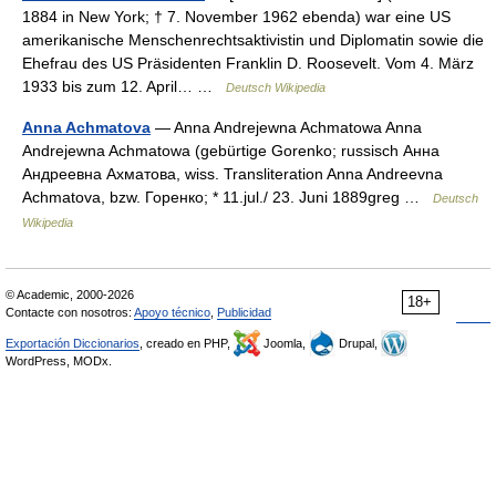
1884 in New York; † 7. November 1962 ebenda) war eine US
amerikanische Menschenrechtsaktivistin und Diplomatin sowie die
Ehefrau des US Präsidenten Franklin D. Roosevelt. Vom 4. März
1933 bis zum 12. April… …
Deutsch Wikipedia
Anna Achmatova
— Anna Andrejewna Achmatowa Anna
Andrejewna Achmatowa (gebürtige Gorenko; russisch Анна
Андреевна Ахматова, wiss. Transliteration Anna Andreevna
Achmatova, bzw. Горенко; * 11.jul./ 23. Juni 1889greg …
Deutsch
Wikipedia
© Academic, 2000-2026
18+
Contacte con nosotros:
Apoyo técnico
,
Publicidad
Exportación Diccionarios
, creado en PHP,
Joomla,
Drupal,
WordPress, MODx.