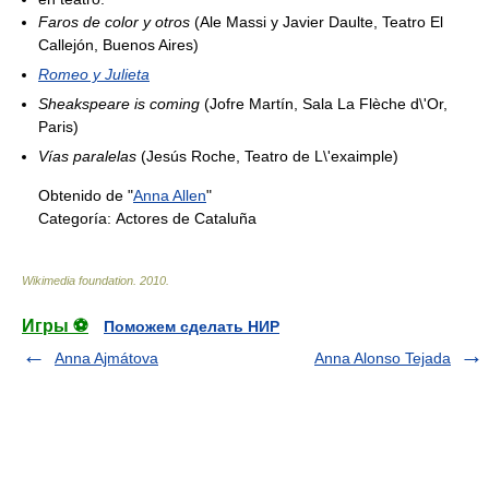
Faros de color y otros
(Ale Massi y Javier Daulte, Teatro El
Callejón, Buenos Aires)
Romeo y Julieta
Sheakspeare is coming
(Jofre Martín, Sala La Flèche d\'Or,
Paris)
Vías paralelas
(Jesús Roche, Teatro de L\'exaimple)
Obtenido de "
Anna Allen
"
Categoría:
Actores de Cataluña
Wikimedia foundation
.
2010
.
Игры ⚽
Поможем сделать НИР
Anna Ajmátova
Anna Alonso Tejada