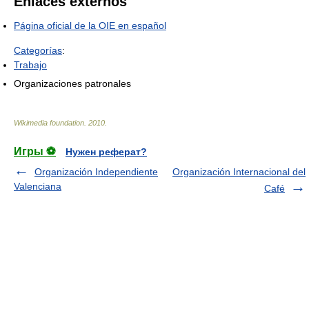
Enlaces externos
Página oficial de la OIE en español
Categorías
:
Trabajo
Organizaciones patronales
Wikimedia foundation
.
2010
.
Игры ⚽
Нужен реферат?
Organización Independiente
Organización Internacional del
Valenciana
Café