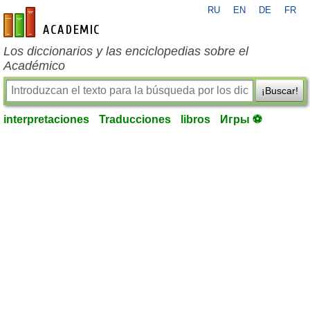
RU
EN
DE
FR
es-academic.com
Los diccionarios y las enciclopedias sobre el
Académico
¡Buscar!
interpretaciones
Traducciones
libros
Игры ⚽