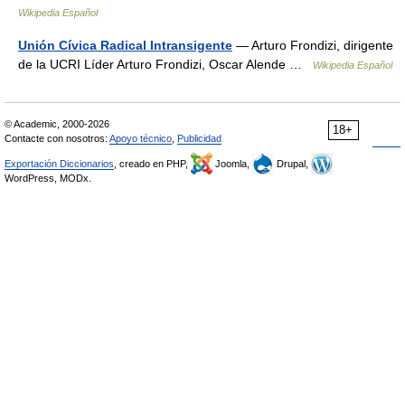
Wikipedia Español
Unión Cívica Radical Intransigente
— Arturo Frondizi, dirigente
de la UCRI Líder Arturo Frondizi, Oscar Alende …
Wikipedia Español
© Academic, 2000-2026
18+
Contacte con nosotros:
Apoyo técnico
,
Publicidad
Exportación Diccionarios
, creado en PHP,
Joomla,
Drupal,
WordPress, MODx.