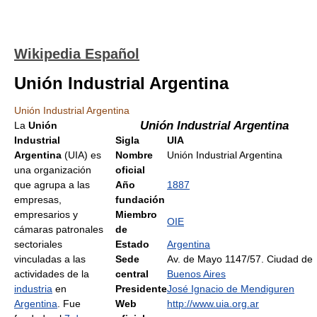
Wikipedia Español
Unión Industrial Argentina
Unión Industrial Argentina
Unión Industrial Argentina
La
Unión
Industrial
Sigla
UIA
Argentina
(UIA) es
Nombre
Unión Industrial Argentina
una organización
oficial
que agrupa a las
Año
1887
empresas,
fundación
empresarios y
Miembro
OIE
cámaras patronales
de
sectoriales
Estado
Argentina
vinculadas a las
Sede
Av. de Mayo 1147/57. Ciudad de
actividades de la
central
Buenos Aires
industria
en
Presidente
José Ignacio de Mendiguren
Argentina
. Fue
Web
http://www.uia.org.ar