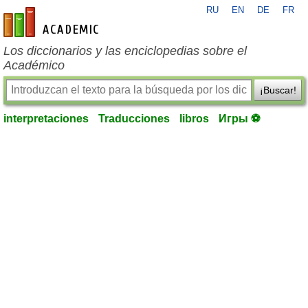
RU
EN
DE
FR
es-academic.com
Los diccionarios y las enciclopedias sobre el
Académico
¡Buscar!
interpretaciones
Traducciones
libros
Игры ⚽