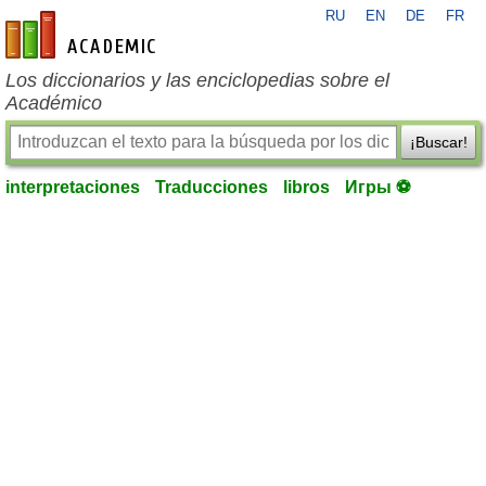
RU
EN
DE
FR
es-academic.com
Los diccionarios y las enciclopedias sobre el
Académico
¡Buscar!
interpretaciones
Traducciones
libros
Игры ⚽