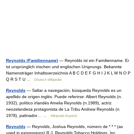
Reynolds (Familienname)
— Reynolds ist ein Familienname. Er
ist ursprünglich irischen und englischen Ursprungs. Bekannte
Namensträger Inhaltsverzeichnis A B C D E F G H I J K L M N O P
Q R S T U …
Deutsch Wikipedia
Reynolds
— Saltar a navegación, búsqueda Reynolds es un
apellido de origen inglés. Puede referirse: Albert Reynolds (n.
1932), político irlandés Amelia Reynolds (n.1989), actriz
neozelandesa protagonista de La Tribu Andrew Reynolds (n.
1978), patinador… …
Wikipedia Español
Reynolds
— Reynolds, Joshua Reynolds, número de * * * (as
used in expressions) R.J. Reynolds Tobacco Holdings, Inc.