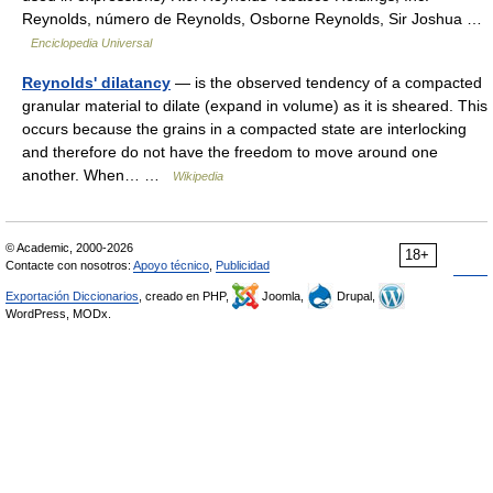
Reynolds, número de Reynolds, Osborne Reynolds, Sir Joshua …
Enciclopedia Universal
Reynolds' dilatancy
— is the observed tendency of a compacted
granular material to dilate (expand in volume) as it is sheared. This
occurs because the grains in a compacted state are interlocking
and therefore do not have the freedom to move around one
another. When… …
Wikipedia
© Academic, 2000-2026
18+
Contacte con nosotros:
Apoyo técnico
,
Publicidad
Exportación Diccionarios
, creado en PHP,
Joomla,
Drupal,
WordPress, MODx.