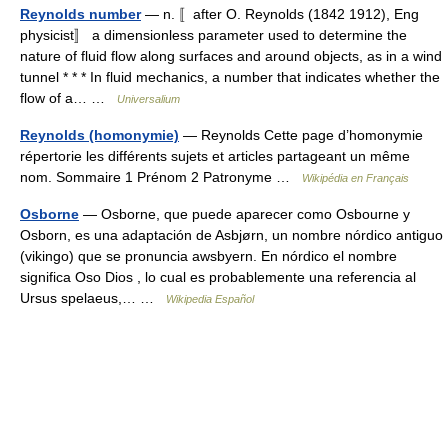
Reynolds number
— n. 〚after O. Reynolds (1842 1912), Eng
physicist〛 a dimensionless parameter used to determine the
nature of fluid flow along surfaces and around objects, as in a wind
tunnel * * * In fluid mechanics, a number that indicates whether the
flow of a… …
Universalium
Reynolds (homonymie)
— Reynolds Cette page d’homonymie
répertorie les différents sujets et articles partageant un même
nom. Sommaire 1 Prénom 2 Patronyme …
Wikipédia en Français
Osborne
— Osborne, que puede aparecer como Osbourne y
Osborn, es una adaptación de Asbjørn, un nombre nórdico antiguo
(vikingo) que se pronuncia awsbyern. En nórdico el nombre
significa Oso Dios , lo cual es probablemente una referencia al
Ursus spelaeus,… …
Wikipedia Español