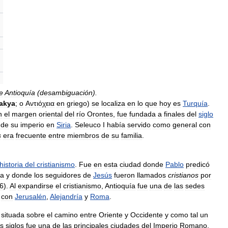
e
Antioquía
(
desambiguación
).
akya
;
o
Αντιόχεια
en
griego
)
se
localiza
en
lo
que
hoy
es
Turquía
.
n
el
margen
oriental
del
río
Orontes
,
fue
fundada
a
finales
del
siglo
de
su
imperio
en
Siria
.
Seleuco
I
había
servido
como
general
con
s
era
frecuente
entre
miembros
de
su
familia
.
historia
del
cristianismo
.
Fue
en
esta
ciudad
donde
Pablo
predicó
ga
y
donde
los
seguidores
de
Jesús
fueron
llamados
cristianos
por
6
).
Al
expandirse
el
cristianismo
,
Antioquía
fue
una
de
las
sedes
con
Jerusalén
,
Alejandría
y
Roma
.
,
situada
sobre
el
camino
entre
Oriente
y
Occidente
y
como
tal
un
s
siglos
fue
una
de
las
principales
ciudades
del
Imperio
Romano
,