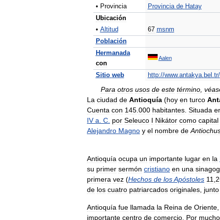
•
Provincia
Provincia
de
Hatay
Ubicación
•
Altitud
67
msnm
Población
Hermanada
Aalen
con
Sitio
web
http:
//
www
.
antakya
.
bel
.
tr
/
Para
otros
usos
de
este
término
,
véas
La
ciudad
de
Antioquía
(
hoy
en
turco
Ant
Cuenta
con
145
.
000
habitantes
.
Situada
e
IV
a
.
C
.
por
Seleuco
I
Nikátor
como
capital
Alejandro
Magno
y
el
nombre
de
Antiochu
Antioquía
ocupa
un
importante
lugar
en
la
su
primer
sermón
cristiano
en
una
sinago
primera
vez
(
Hechos
de
los
Apóstoles
11
,
2
de
los
cuatro
patriarcados
originales
,
junto
Antioquía
fue
llamada
la
Reina
de
Oriente
importante
centro
de
comercio
.
Por
mucho