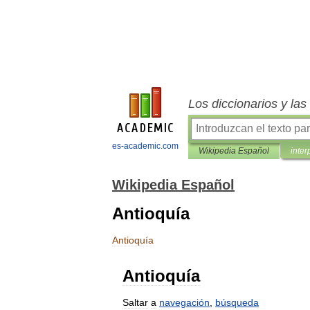
Los diccionarios y la
es-academic.com
Wikipedia Español
inter
Wikipedia Español
Antioquía
Antioquía
Antioquía
Saltar
a
navegación
,
búsqueda