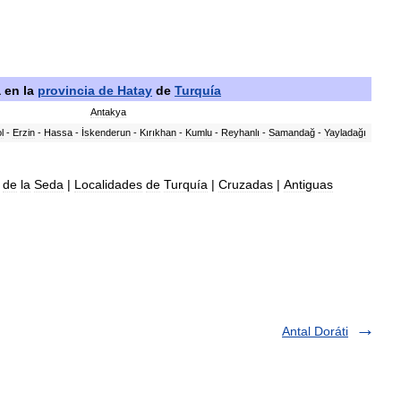
a
en
la
provincia
de
Hatay
de
Turquía
Antakya
l
-
Erzin
-
Hassa
-
İskenderun
-
Kırıkhan
-
Kumlu
-
Reyhanlı
-
Samandağ
-
Yayladağı
de
la
Seda
|
Localidades
de
Turquía
|
Cruzadas
|
Antiguas
Antal Doráti