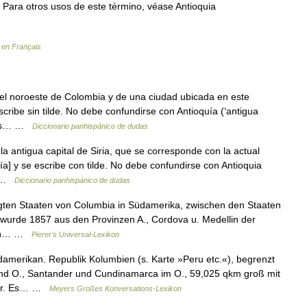
Para otros usos de este término, véase Antioquia
 en Français
 noroeste de Colombia y de una ciudad ubicada en este
cribe sin tilde. No debe confundirse con Antioquía (‘antigua
io es… …
Diccionario panhispánico de dudas
 antigua capital de Siria, que se corresponde con la actual
ía] y se escribe con tilde. No debe confundirse con Antioquia
… …
Diccionario panhispánico de dudas
igten Staaten von Columbia in Südamerika, zwischen den Staaten
 wurde 1857 aus den Provinzen A., Cordova u. Medellin der
 den… …
Pierer's Universal-Lexikon
amerikan. Republik Kolumbien (s. Karte »Peru etc.«), begrenzt
 und O., Santander und Cundinamarca im O., 59,025 qkm groß mit
aner. Es… …
Meyers Großes Konversations-Lexikon