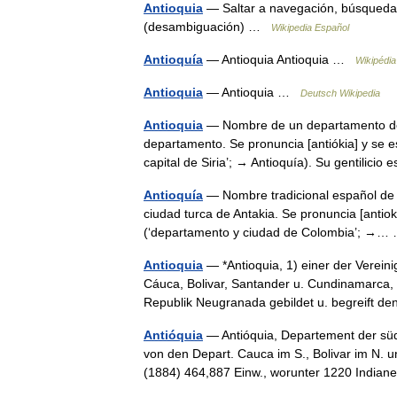
Antioquia
— Saltar a navegación, búsqueda 
(desambiguación) …
Wikipedia Español
Antioquía
— Antioquia Antioquia …
Wikipédia
Antioquia
— Antioquia …
Deutsch Wikipedia
Antioquia
— Nombre de un departamento del
departamento. Se pronuncia [antiókia] y se es
capital de Siria’; → Antioquía). Su gentilic
Antioquía
— Nombre tradicional español de la
ciudad turca de Antakia. Se pronuncia [antiok
(‘departamento y ciudad de Colombia’; →
Antioquia
— *Antioquia, 1) einer der Verein
Cáuca, Bolivar, Santander u. Cundinamarca,
Republik Neugranada gebildet u. begreift
Antióquia
— Antióquia, Departement der süd
von den Depart. Cauca im S., Bolivar im N.
(1884) 464,887 Einw., worunter 1220 Indi