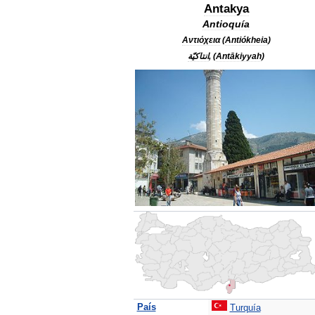
Antakya
Antioquía
Αντιόχεια
(
Antiókheia
)
انتاكيّة
, (
Antākiyyah
)
País
Turquía