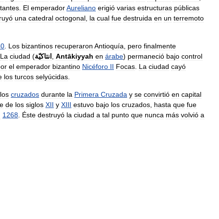
tantes
.
El
emperador
Aureliano
erigió
varias
estructuras
públicas
ruyó
una
catedral
octogonal
,
la
cual
fue
destruida
en
un
terremoto
40
.
Los
bizantinos
recuperaron
Antioquía
,
pero
finalmente
La
ciudad
(
انتاكيّة
,
Antākiyyah
en
árabe
)
permaneció
bajo
control
or
el
emperador
bizantino
Nicéforo
II
Focas
.
La
ciudad
cayó
e
los
turcos
selyúcidas
.
los
cruzados
durante
la
Primera
Cruzada
y
se
convirtió
en
capital
te
de
los
siglos
XII
y
XIII
estuvo
bajo
los
cruzados
,
hasta
que
fue
n
1268
.
Éste
destruyó
la
ciudad
a
tal
punto
que
nunca
más
volvió
a