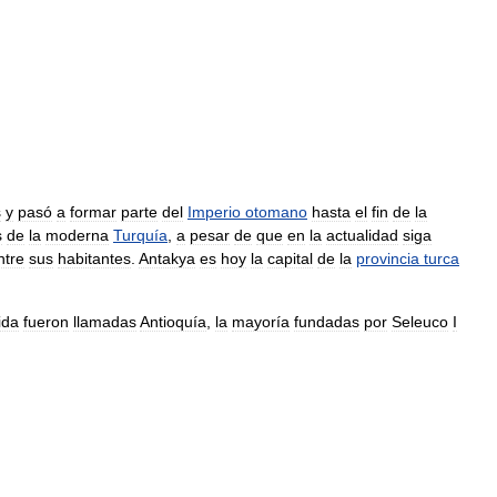
s
y
pasó
a
formar
parte
del
Imperio
otomano
hasta
el
fin
de
la
s
de
la
moderna
Turquía
,
a
pesar
de
que
en
la
actualidad
siga
ntre
sus
habitantes
.
Antakya
es
hoy
la
capital
de
la
provincia
turca
ida
fueron
llamadas
Antioquía
,
la
mayoría
fundadas
por
Seleuco
I