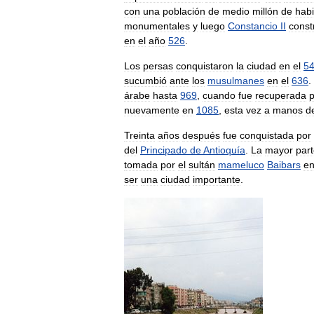
con
una
población
de
medio
millón
de
habi
monumentales
y
luego
Constancio
II
const
en
el
año
526
.
Los
persas
conquistaron
la
ciudad
en
el
5
sucumbió
ante
los
musulmanes
en
el
636
.
árabe
hasta
969
,
cuando
fue
recuperada
p
nuevamente
en
1085
,
esta
vez
a
manos
d
Treinta
años
después
fue
conquistada
por
del
Principado
de
Antioquía
.
La
mayor
par
tomada
por
el
sultán
mameluco
Baibars
e
ser
una
ciudad
importante
.