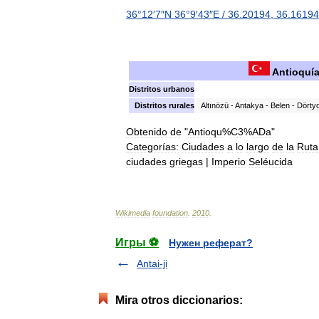
36
°
12
′
7
″
N
36
°
9
′
43
″
E
/
36
.
20194
,
36
.
16194
Antioquí
Distritos
urbanos
Distritos
rurales
Altınözü
-
Antakya
-
Belen
-
Dörtyo
Obtenido
de
"
Antioqu
%
C3
%
ADa
"
Categorías:
Ciudades
a
lo
largo
de
la
Ruta
ciudades
griegas
|
Imperio
Seléucida
Wikimedia
foundation
.
2010
.
Игры ⚽
Нужен реферат?
Antai-ji
Mira otros diccionarios: