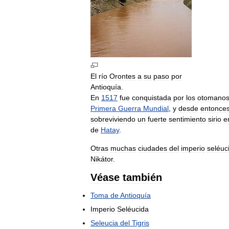
El
río
Orontes
a
su
paso
por
Antioquía
.
En
1517
fue
conquistada
por
los
otomano
Primera
Guerra
Mundial
,
y
desde
entonce
sobreviviendo
un
fuerte
sentimiento
sirio
e
de
Hatay
.
Otras
muchas
ciudades
del
imperio
seléuc
Nikátor
.
Véase
también
Toma
de
Antioquía
Imperio
Seléucida
Seleucia
del
Tigris