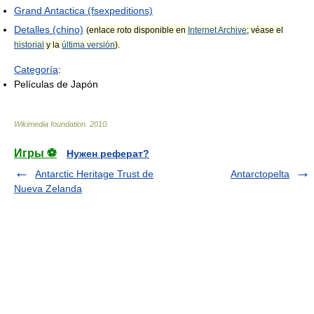
Grand Antactica (fsexpeditions)
Detalles (chino)
(enlace roto disponible en
Internet Archive
; véase el
historial
y la
última versión
).
Categoría
:
Películas de Japón
Wikimedia foundation
.
2010
.
Игры ⚽
Нужен реферат?
Antarctic Heritage Trust de
Antarctopelta
Nueva Zelanda