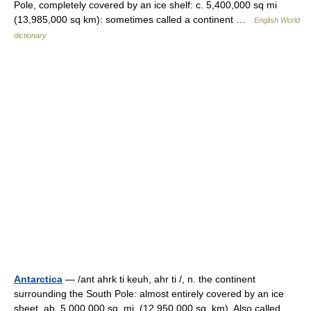
Pole, completely covered by an ice shelf: c. 5,400,000 sq mi
(13,985,000 sq km): sometimes called a continent …
English World
dictionary
Antarctica
— /ant ahrk ti keuh, ahr ti /, n. the continent
surrounding the South Pole: almost entirely covered by an ice
sheet. ab. 5,000,000 sq. mi. (12,950,000 sq. km). Also called