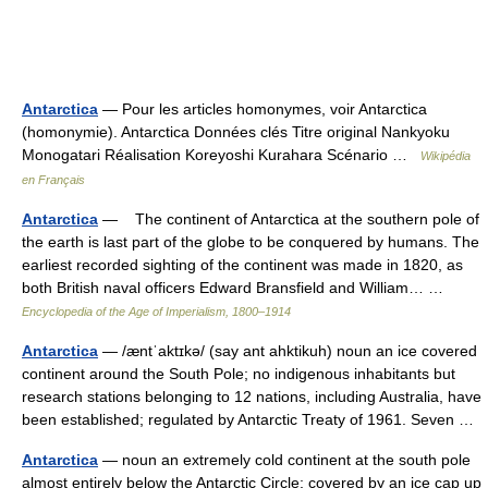
Antarctica
— Pour les articles homonymes, voir Antarctica
(homonymie). Antarctica Données clés Titre original Nankyoku
Monogatari Réalisation Koreyoshi Kurahara Scénario …
Wikipédia
en Français
Antarctica
— The continent of Antarctica at the southern pole of
the earth is last part of the globe to be conquered by humans. The
earliest recorded sighting of the continent was made in 1820, as
both British naval officers Edward Bransfield and William… …
Encyclopedia of the Age of Imperialism, 1800–1914
Antarctica
— /æntˈaktɪkə/ (say ant ahktikuh) noun an ice covered
continent around the South Pole; no indigenous inhabitants but
research stations belonging to 12 nations, including Australia, have
been established; regulated by Antarctic Treaty of 1961. Seven …
Antarctica
— noun an extremely cold continent at the south pole
almost entirely below the Antarctic Circle; covered by an ice cap up