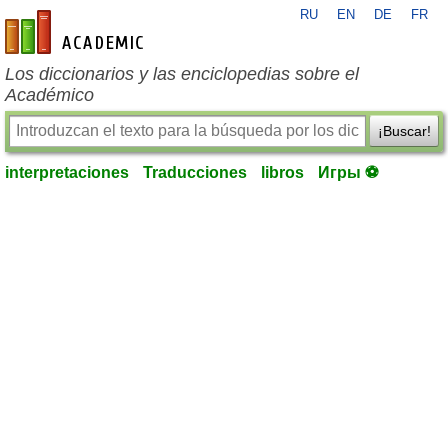
RU
EN
DE
FR
es-academic.com
Los diccionarios y las enciclopedias sobre el
Académico
¡Buscar!
interpretaciones
Traducciones
libros
Игры ⚽