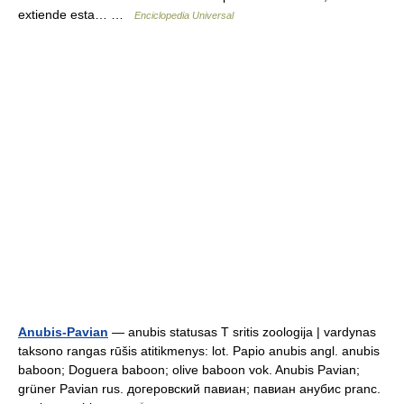
extiende esta… …
Enciclopedia Universal
Anubis-Pavian
— anubis statusas T sritis zoologija | vardynas
taksono rangas rūšis atitikmenys: lot. Papio anubis angl. anubis
baboon; Doguera baboon; olive baboon vok. Anubis Pavian;
grüner Pavian rus. догеровский павиан; павиан анубис pranc.