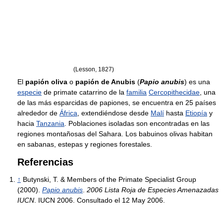
(Lesson, 1827)
El
papión oliva
o
papión de Anubis
(
Papio anubis
) es una
especie
de primate catarrino de la
familia
Cercopithecidae
, una
de las más esparcidas de papiones, se encuentra en 25 países
alrededor de
África
, extendiéndose desde
Malí
hasta
Etiopía
y
hacia
Tanzania
. Poblaciones isoladas son encontradas en las
regiones montañosas del Sahara. Los babuinos olivas habitan
en sabanas, estepas y regiones forestales.
Referencias
↑
Butynski, T. & Members of the Primate Specialist Group
(2000).
Papio anubis
.
2006 Lista Roja de Especies Amenazadas
IUCN
. IUCN 2006. Consultado el 12 May 2006.