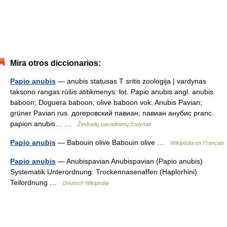
Mira otros diccionarios:
Papio anubis
— anubis statusas T sritis zoologija | vardynas
taksono rangas rūšis atitikmenys: lot. Papio anubis angl. anubis
baboon; Doguera baboon; olive baboon vok. Anubis Pavian;
grüner Pavian rus. догеровский павиан; павиан анубис pranc.
papion anubis… …
Žinduolių pavadinimų žodynas
Papio anubis
— Babouin olive Babouin olive …
Wikipédia en Français
Papio anubis
— Anubispavian Anubispavian (Papio anubis)
Systematik Unterordnung: Trockennasenaffen (Haplorhini)
Teilordnung …
Deutsch Wikipedia