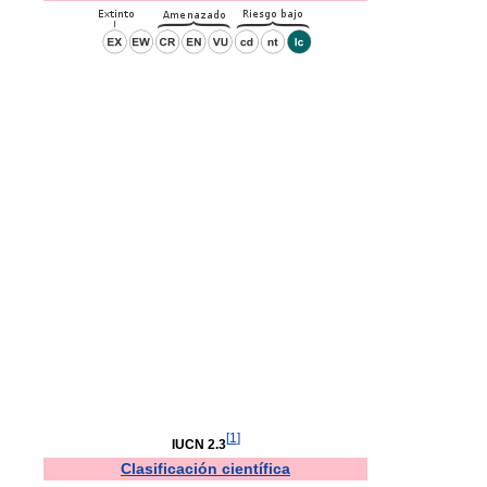
[
1
]
IUCN 2.3
Clasificación científica