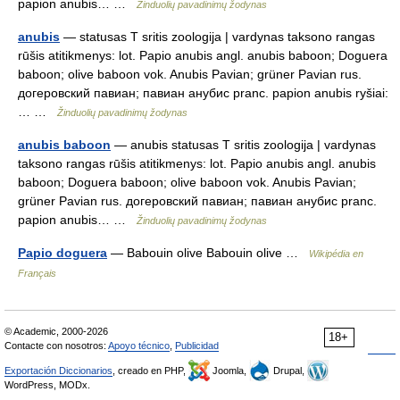
papion anubis… …
Žinduolių pavadinimų žodynas
anubis
— statusas T sritis zoologija | vardynas taksono rangas
rūšis atitikmenys: lot. Papio anubis angl. anubis baboon; Doguera
baboon; olive baboon vok. Anubis Pavian; grüner Pavian rus.
догеровский павиан; павиан анубис pranc. papion anubis ryšiai:
… …
Žinduolių pavadinimų žodynas
anubis baboon
— anubis statusas T sritis zoologija | vardynas
taksono rangas rūšis atitikmenys: lot. Papio anubis angl. anubis
baboon; Doguera baboon; olive baboon vok. Anubis Pavian;
grüner Pavian rus. догеровский павиан; павиан анубис pranc.
papion anubis… …
Žinduolių pavadinimų žodynas
Papio doguera
— Babouin olive Babouin olive …
Wikipédia en
Français
© Academic, 2000-2026
18+
Contacte con nosotros:
Apoyo técnico
,
Publicidad
Exportación Diccionarios
, creado en PHP,
Joomla,
Drupal,
WordPress, MODx.