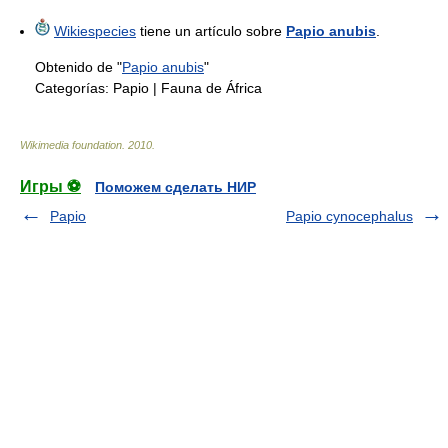
Wikiespecies
tiene un artículo sobre
Papio anubis
.
Obtenido de "
Papio anubis
"
Categorías:
Papio
|
Fauna de África
Wikimedia foundation
.
2010
.
Игры ⚽
Поможем сделать НИР
Papio
Papio cynocephalus