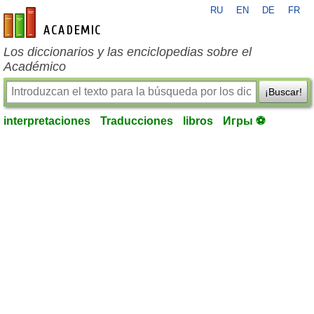
RU
EN
DE
FR
es-academic.com
Los diccionarios y las enciclopedias sobre el
Académico
¡Buscar!
interpretaciones
Traducciones
libros
Игры ⚽