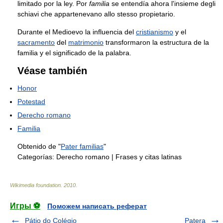
limitado por la ley. Por
familia
se entendía ahora l'insieme degli
schiavi che appartenevano allo stesso propietario.
Durante el Medioevo la influencia del
cristianismo
y el
sacramento
del
matrimonio
transformaron la estructura de la
familia y el significado de la palabra.
Véase también
Honor
Potestad
Derecho romano
Familia
Obtenido de "
Pater familias
"
Categorías:
Derecho romano
|
Frases y citas latinas
Wikimedia foundation
.
2010
.
Игры ⚽
Поможем написать реферат
Pátio do Colégio
Patera