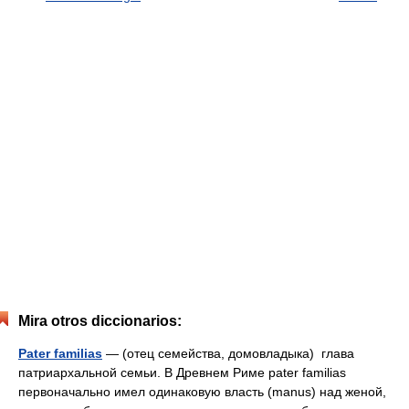
Mira otros diccionarios:
Pater familias
— (отец семейства, домовладыка) глава
патриархальной семьи. В Древнем Риме pater familias
первоначально имел одинаковую власть (manus) над женой,