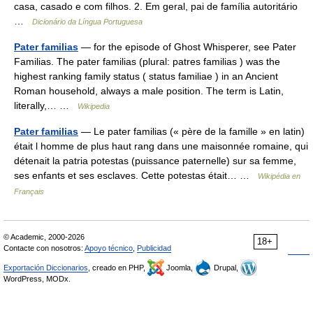
casa, casado e com filhos. 2. Em geral, pai de família autoritário
…
Dicionário da Língua Portuguesa
Pater familias
— for the episode of Ghost Whisperer, see Pater
Familias. The pater familias (plural: patres familias ) was the
highest ranking family status ( status familiae ) in an Ancient
Roman household, always a male position. The term is Latin,
literally,… …
Wikipedia
Pater familias
— Le pater familias (« père de la famille » en latin)
était l homme de plus haut rang dans une maisonnée romaine, qui
détenait la patria potestas (puissance paternelle) sur sa femme,
ses enfants et ses esclaves. Cette potestas était… …
Wikipédia en
Français
© Academic, 2000-2026
18+
Contacte con nosotros:
Apoyo técnico
,
Publicidad
Exportación Diccionarios
, creado en PHP,
Joomla,
Drupal,
WordPress, MODx.