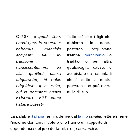
G.2.87 «..
quod liberi
Tutto ciò che i figli che
nostri quos in potestate
abbiamo in nostra
habemus mancipio
potestas acquistano
accipiunt vel ex
tramite
mancipatio
o
traditione
traditio, o per altra
nanciscuntur...vel ex
qualsivoglia causa, è
alia qualibet causa
acquistato da noi; infatti
adquiruntur;, id nobis
chi è sotto la nostra
adquiritur; ipse enim,
potestas non può avere
qui in potestate nostra
nulla di suo.
habemus, nihil suum
habere potest
»
La palabra
italiana
familia deriva dal
latino
familia
, letteralmente
l’insieme dei famuli, coloro che hanno un rapporto di
dependencia del jefe de familia, el
paterfamilias
.