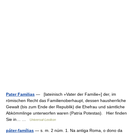
Pater Familias
— [lateinisch »Vater der Familie«] der, im
römischen Recht das Familienoberhaupt, dessen hausherrliche
Gewalt (bis zum Ende der Republik) die Ehefrau und sämtliche
Abkömmlinge unterworfen waren (Patria Potestas). Hier finden
Sie in… …
Universal-Lexikon
páter-famílias
— s. m. 2 núm. 1. Na antiga Roma, o dono da