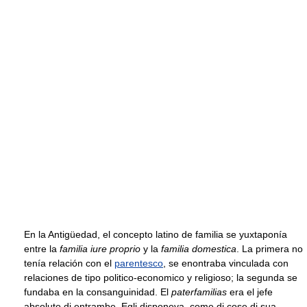
En la Antigüedad, el concepto latino de familia se yuxtaponía
entre la
familia iure proprio
y la
familia domestica
. La primera no
tenía relación con el
parentesco
, se enontraba vinculada con
relaciones de tipo politico-economico y religioso; la segunda se
fundaba en la consanguinidad. El
paterfamilias
era el jefe
absoluto di entrambe. Egli disponeva, come di cose di sua