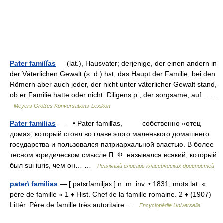
Pater familĭas
— (lat.), Hausvater; derjenige, der einen andern in
der Väterlichen Gewalt (s. d.) hat, das Haupt der Familie, bei den
Römern aber auch jeder, der nicht unter väterlicher Gewalt stand,
ob er Familie hatte oder nicht. Diligens p., der sorgsame, auf… …
Meyers Großes Konversations-Lexikon
Pater familias
— • Pater familĭas, собственно «отец
дома», который стоял во главе этого маленького домашнего
государства и пользовался патриархальной властью. В более
тесном юридическом смысле П. Ф. назывался всякий, который
был sui iuris, чем он… …
Реальный словарь классических древностей
pater\ familias
— [ patɛrfamiljas ] n. m. inv. • 1831; mots lat. «
père de famille » 1 ♦ Hist. Chef de la famille romaine. 2 ♦ (1907)
Littér. Père de famille très autoritaire …
Encyclopédie Universelle