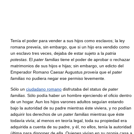
Tenía el poder para vender a sus hijos como esclavos; la ley
romana preveía, sin embargo, que si un hijo era vendido como
un esclavo tres veces, dejaba de estar sujeto a la
patria
potestas
. El
pater familias
tiene el poder de aprobar o rechazar
matrimonios de sus hijos e hijas; sin embargo, un edicto del
Emperador Romano Caesar Augustus
proveía
que el
pater
familias
no pudiera negar ese permiso levemente.
Sólo un
ciudadano romano
disfrutaba del status de
pater
familias
. Sólo podía haber un hombre ejerciendo el oficio dentro
de un hogar. Aun los hijos varones adultos seguían estando
bajo la autoridad de su padre mientras éste viviera, y no podían
adquirir los derechos de un
pater familias
mientras que éste
todavía vivía; al menos en teoría legal, toda su propiedad era
adquirida a cuenta de su padre, y él, no ellos, tenía la autoridad
última para disponer de ella. Quienes vivían en su propia casa a