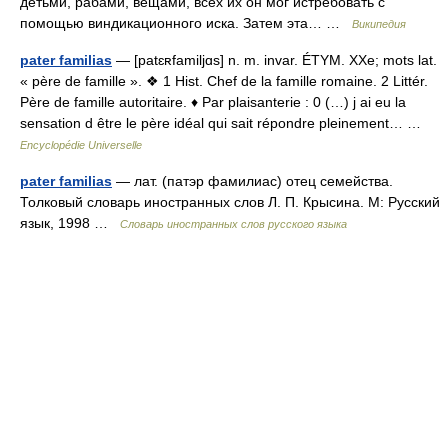
детьми, рабами, вещами, всех их он мог истребовать с
помощью виндикационного иска. Затем эта… …
Википедия
pater familias
— [patɛʀfamiljɑs] n. m. invar. ÉTYM. XXe; mots lat.
« père de famille ». ❖ 1 Hist. Chef de la famille romaine. 2 Littér.
Père de famille autoritaire. ♦ Par plaisanterie : 0 (…) j ai eu la
sensation d être le père idéal qui sait répondre pleinement… …
Encyclopédie Universelle
pater familias
— лат. (патэр фамилиас) отец семейства.
Толковый словарь иностранных слов Л. П. Крысина. М: Русский
язык, 1998 …
Словарь иностранных слов русского языка