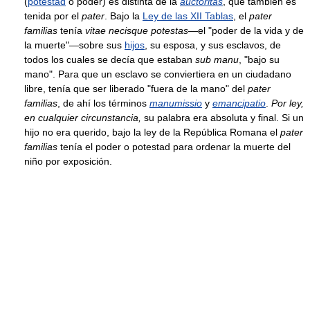
(
potestad
o poder) es distinta de la
auctoritas
, que también es
tenida por el
pater
. Bajo la
Ley de las XII Tablas
, el
pater
familias
tenía
vitae necisque potestas
—el "poder de la vida y de
la muerte"—sobre sus
hijos
, su esposa, y sus esclavos, de
todos los cuales se decía que estaban
sub manu
, "bajo su
mano". Para que un esclavo se conviertiera en un ciudadano
libre, tenía que ser liberado "fuera de la mano" del
pater
familias
, de ahí los términos
manumissio
y
emancipatio
.
Por ley,
en cualquier circunstancia,
su palabra era absoluta y final. Si un
hijo no era querido, bajo la ley de la República Romana el
pater
familias
tenía el poder o potestad para ordenar la muerte del
niño por exposición.