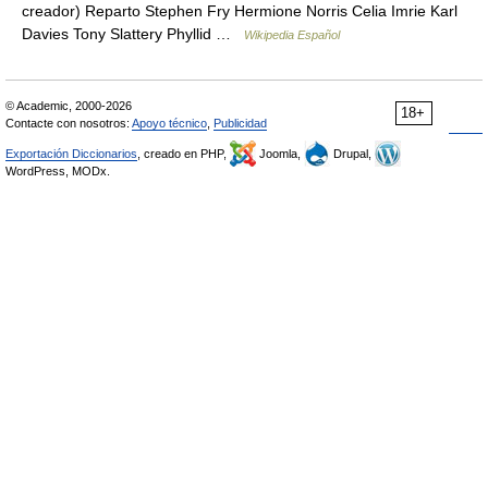
creador) Reparto Stephen Fry Hermione Norris Celia Imrie Karl
Davies Tony Slattery Phyllid …
Wikipedia Español
© Academic, 2000-2026
18+
Contacte con nosotros:
Apoyo técnico
,
Publicidad
Exportación Diccionarios
, creado en PHP,
Joomla,
Drupal,
WordPress, MODx.