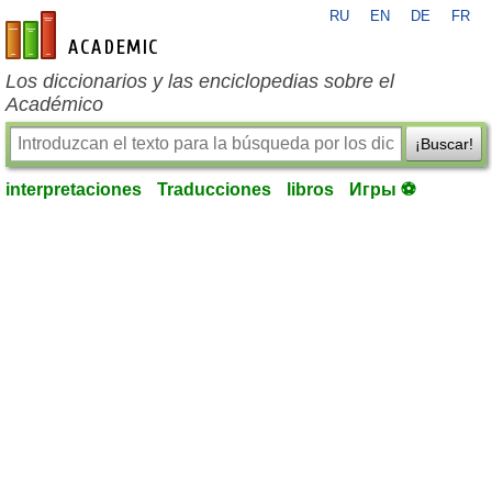
RU
EN
DE
FR
es-academic.com
Los diccionarios y las enciclopedias sobre el
Académico
¡Buscar!
interpretaciones
Traducciones
libros
Игры ⚽