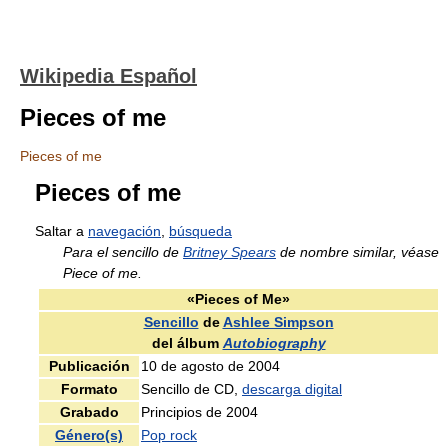
Wikipedia Español
Pieces of me
Pieces of me
Pieces of me
Saltar a
navegación
,
búsqueda
Para el sencillo de
Britney Spears
de nombre similar, véase
Piece of me.
«Pieces of Me»
Sencillo
de
Ashlee Simpson
del álbum
Autobiography
Publicación
10 de agosto de 2004
Formato
Sencillo de CD,
descarga digital
Grabado
Principios de 2004
Género(s)
Pop rock