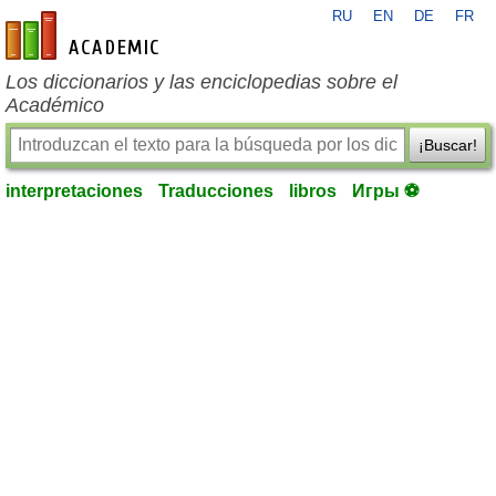
RU
EN
DE
FR
es-academic.com
Los diccionarios y las enciclopedias sobre el
Académico
¡Buscar!
interpretaciones
Traducciones
libros
Игры ⚽