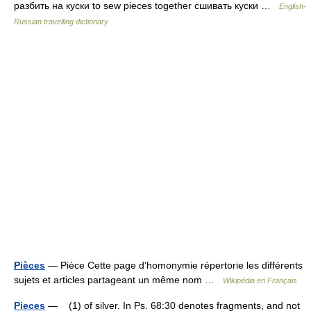
разбить на куски to sew pieces together сшивать куски …
English-
Russian travelling dictionary
Pièces
— Pièce Cette page d’homonymie répertorie les différents
sujets et articles partageant un même nom …
Wikipédia en Français
Pieces
— (1) of silver. In Ps. 68:30 denotes fragments, and not