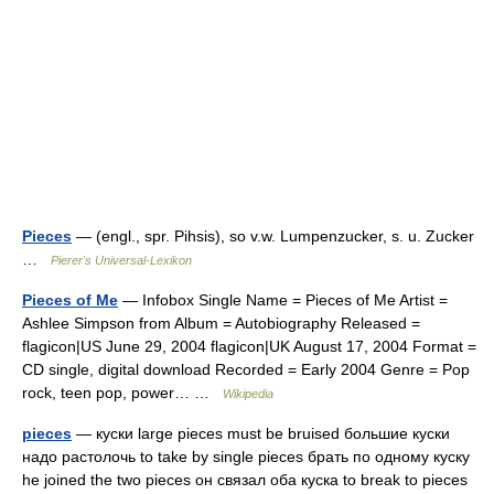
Pieces
— (engl., spr. Pihsis), so v.w. Lumpenzucker, s. u. Zucker
…
Pierer's Universal-Lexikon
Pieces of Me
— Infobox Single Name = Pieces of Me Artist =
Ashlee Simpson from Album = Autobiography Released =
flagicon|US June 29, 2004 flagicon|UK August 17, 2004 Format =
CD single, digital download Recorded = Early 2004 Genre = Pop
rock, teen pop, power… …
Wikipedia
pieces
— куски large pieces must be bruised большие куски
надо растолочь to take by single pieces брать по одному куску
he joined the two pieces он связал оба куска to break to pieces