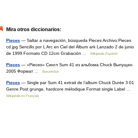
Mira otros diccionarios:
Pieces
— Saltar a navegación, búsqueda Pieces Archivo:Pieces
cd.jpg Sencillo por L Arc en Ciel del Álbum ark Lanzado 2 de junio
de 1999 Formato CD 12cm Grabación …
Wikipedia Español
Pieces
— «Pieces» Сингл Sum 41 из альбома Chuck Выпущен
2005 Формат …
Википедия
Pieces
— Single par Sum 41 extrait de l’album Chuck Durée 3:01
Genre Post grunge, hardcore mélodique Format single Label …
Wikipédia en Français