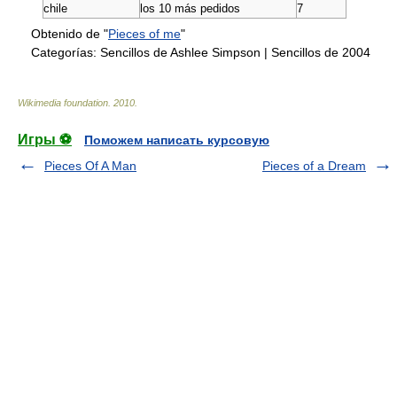
chile
los 10 más pedidos
7
Obtenido de "
Pieces of me
"
Categorías:
Sencillos de Ashlee Simpson
|
Sencillos de 2004
Wikimedia foundation
.
2010
.
Игры ⚽
Поможем написать курсовую
Pieces Of A Man
Pieces of a Dream