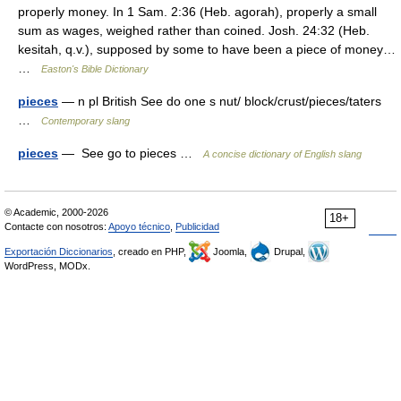
properly money. In 1 Sam. 2:36 (Heb. agorah), properly a small
sum as wages, weighed rather than coined. Josh. 24:32 (Heb.
kesitah, q.v.), supposed by some to have been a piece of money…
…
Easton's Bible Dictionary
pieces
— n pl British See do one s nut/ block/crust/pieces/taters
…
Contemporary slang
pieces
— See go to pieces …
A concise dictionary of English slang
© Academic, 2000-2026
18+
Contacte con nosotros:
Apoyo técnico
,
Publicidad
Exportación Diccionarios
, creado en PHP,
Joomla,
Drupal,
WordPress, MODx.