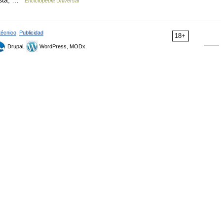
costa; …
Enciclopedia Universal
técnico
,
Publicidad
18+
Drupal,
WordPress, MODx.