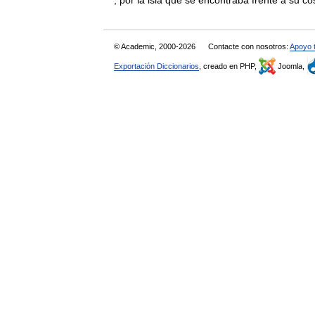
, por la isla que se encontraba frente a su 
© Academic, 2000-2026
Contacte con nosotros:
Apoyo 
Exportación Diccionarios
, creado en PHP,
Joomla,