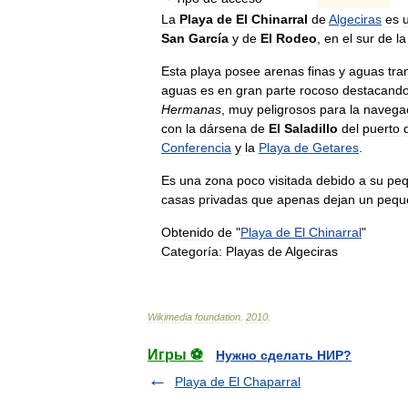
La
Playa
de
El
Chinarral
de
Algeciras
es
San
García
y
de
El
Rodeo
,
en
el
sur
de
la
Esta
playa
posee
arenas
finas
y
aguas
tra
aguas
es
en
gran
parte
rocoso
destacand
Hermanas
,
muy
peligrosos
para
la
navega
con
la
dársena
de
El
Saladillo
del
puerto
Conferencia
y
la
Playa
de
Getares
.
Es
una
zona
poco
visitada
debido
a
su
pe
casas
privadas
que
apenas
dejan
un
pequ
Obtenido
de
"
Playa
de
El
Chinarral
"
Categoría:
Playas
de
Algeciras
Wikimedia
foundation
.
2010
.
Игры ⚽
Нужно сделать НИР?
Playa de El Chaparral