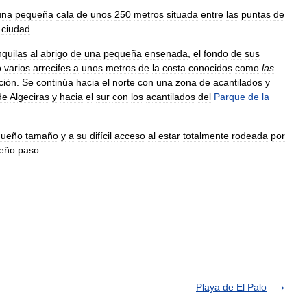
una
pequeña
cala
de
unos
250
metros
situada
entre
las
puntas
de
ciudad
.
nquilas
al
abrigo
de
una
pequeña
ensenada
,
el
fondo
de
sus
o
varios
arrecifes
a
unos
metros
de
la
costa
conocidos
como
las
ción
.
Se
continúa
hacia
el
norte
con
una
zona
de
acantilados
y
de
Algeciras
y
hacia
el
sur
con
los
acantilados
del
Parque
de
la
queño
tamaño
y
a
su
difícil
acceso
al
estar
totalmente
rodeada
por
eño
paso
.
Playa de El Palo