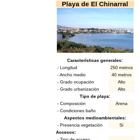
Playa
de
El
Chinarral
Características
generales:
-
Longitud
250
metros
-
Ancho
medio
40
metros
-
Grado
ocupación
Alto
-
Grado
urbanización
Alto
Tipo
de
playa:
-
Composición
Arena
-
Condiciones
baño
Aspectos
medioambientales:
-
Presencia
vegetación
Sí
Accesos:
-
Tipo
de
acceso