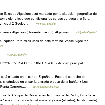
a física de Algeciras está marcada por la situación geográfica de
complejo relieve que condiciona los cursos de agua y la flora
 municipal 2 Geología …
Wikipedia Español
o, véase Algeciras (desambiguación). Algeciras …
Wikipedia Español
búsqueda Para otros usos de este término, véase Algeciras
ñol
ña …
Wikipedia Español
′22″N 5°25′54″O / 36.10611, 5.43167 Artículo principal …
está situada en el sur de España, al Este del estrecho de
ur, situándose en el sur la entrada o boca de la bahía. ● Los
on Punta Carnero,… …
Enciclopedia Universal
pio del Campo de Gibraltar en la provincia de Cádiz, España. ●
 Su nombre procede del árabe al yazira (al jadra), la isla (verde)