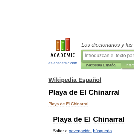
Los diccionarios y la
es-academic.com
Wikipedia Español
inter
Wikipedia Español
Playa de El Chinarral
Playa
de
El
Chinarral
Playa
de
El
Chinarral
Saltar
a
navegación
,
búsqueda