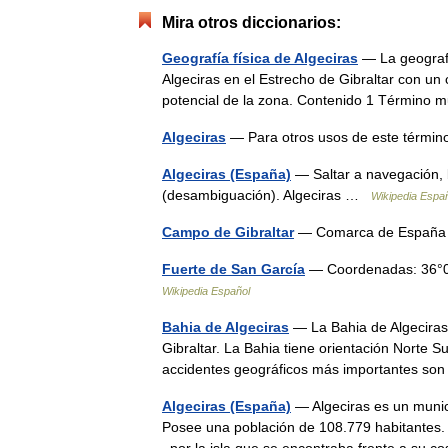
Mira otros diccionarios:
Geografía física de Algeciras
— La geografí
Algeciras en el Estrecho de Gibraltar con un 
potencial de la zona. Contenido 1 Término
Algeciras
— Para otros usos de este términ
Algeciras (España)
— Saltar a navegación, 
(desambiguación). Algeciras …
Wikipedia Espa
Campo de Gibraltar
— Comarca de Espa
Fuerte de San García
— Coordenadas: 36°06
Wikipedia Español
Bahia de Algeciras
— La Bahia de Algeciras 
Gibraltar. La Bahia tiene orientación Norte S
accidentes geográficos más importantes s
Algeciras (España)
— Algeciras es un munici
Posee una población de 108.779 habitantes. ●