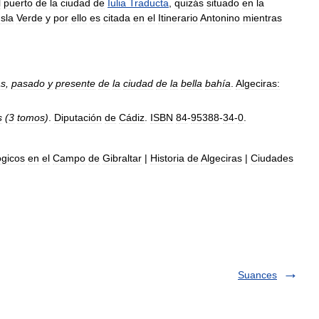
l
puerto
de
la
ciudad
de
Iulia
Traducta
,
quizás
situado
en
la
Isla
Verde
y
por
ello
es
citada
en
el
Itinerario
Antonino
mientras
as
,
pasado
y
presente
de
la
ciudad
de
la
bella
bahía
.
Algeciras:
s
(
3
tomos
)
.
Diputación
de
Cádiz
.
ISBN
84
-
95388
-
34
-
0
.
ógicos
en
el
Campo
de
Gibraltar
|
Historia
de
Algeciras
|
Ciudades
Suances