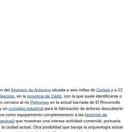
ón
del
Itinerario
de
Antonino
situada
a
seis
millas
de
Carteia
y
a
12
lgeciras
,
en
la
provincia
de
Cádiz
,
con
la
que
suele
identificarse
o
ro
cercano
al
rio
Palmones
en
la
actual
barriada
de
El
Rinconcillo
y
un
complejo
industrial
para
la
fabricación
de
ánforas
descubierto
ara
como
equipamiento
complementario
a
las
factorías
de
geciras
)
que
muestran
una
intensa
actividad
comercial
,
portuaria
e
la
ciudad
actual
.
Otra
posibildad
que
baraja
la
arqueología
actual