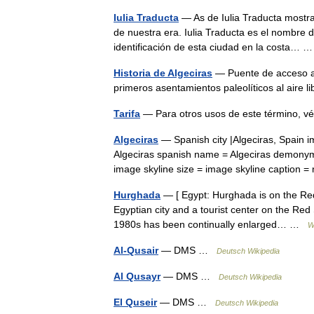
Iulia Traducta
— As de Iulia Traducta mostra
de nuestra era. Iulia Traducta es el nombre d
identificación de esta ciudad en la costa…
Historia de Algeciras
— Puente de acceso a l
primeros asentamientos paleolíticos al aire 
Tarifa
— Para otros usos de este término, v
Algeciras
— Spanish city |Algeciras, Spain i
Algeciras spanish name = Algeciras demonym 
image skyline size = image skyline caption
Hurghada
— [ Egypt: Hurghada is on the Red Sea (
Egyptian city and a tourist center on the Red
1980s has been continually enlarged… …
W
Al-Qusair
— DMS …
Deutsch Wikipedia
Al Qusayr
— DMS …
Deutsch Wikipedia
El Quseir
— DMS …
Deutsch Wikipedia