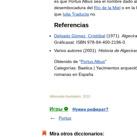
es
que
Portus
Albus
sea
el
nombre
dado
a
desembocadura
del
Río
de
la
Miel
o
en
la
que
Iulia
Traducta
no
.
Referencias
Delgado
Gómez
,
Cristóbal
(
1971
).
Algecir
Gráficasal
.
ISBN
978
-
84
-
400
-
2196
-
0
.
Varios
autores
(
2001
).
Historia
de
Algecira
Obtenido
de
"
Portus
Albus
"
Categorías:
Baetica
|
Yacimientos
arqueol
romanas
en
España
Wikimedia
foundation
.
2010
.
Игры ⚽
Нужен реферат?
Portus
Mira otros diccionarios: