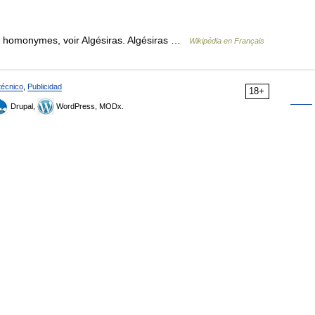
les homonymes, voir Algésiras. Algésiras …
Wikipédia en Français
técnico
,
Publicidad
18+
Drupal,
WordPress, MODx.