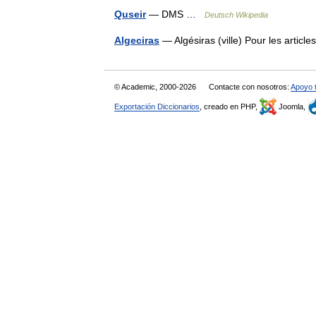
Quseir
— DMS …
Deutsch Wikipedia
Algeciras
— Algésiras (ville) Pour les artic
© Academic, 2000-2026
Contacte con nosotros:
Apoyo 
Exportación Diccionarios
, creado en PHP,
Joomla,