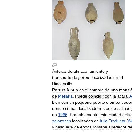
Ánforas
de
almacenamiento
y
transporte
de
garum
localizadas
en
El
Rinconcillo
.
Portus
Albus
es
el
nombre
de
una
mansi
de
Mellaria
.
Puede
coincidir
con
la
actual
A
bien
con
un
pequeño
puerto
o
embarcade
donde
se
han
localizado
restos
de
salinas
en
1966
.
Probablemente
esta
ciudad
actu
salazones
localizadas
en
Iulia
Traducta
(
Al
y
pesquera
de
época
romana
alrededor
d