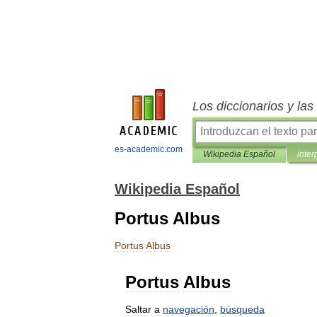
Los diccionarios y la
es-academic.com
Wikipedia Español
inter
Wikipedia Español
Portus Albus
Portus
Albus
Portus
Albus
Saltar
a
navegación
,
búsqueda