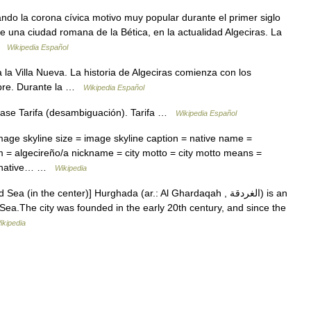
ndo la corona cívica motivo muy popular durante el primer siglo
e una ciudad romana de la Bética, en la actualidad Algeciras. La
 …
Wikipedia Español
a Villa Nueva. La historia de Algeciras comienza con los
libre. Durante la …
Wikipedia Español
éase Tarifa (desambiguación). Tarifa …
Wikipedia Español
mage skyline size = image skyline caption = native name =
= algecireño/a nickname = city motto = city motto means =
 = native… …
Wikipedia
in the center)] Hurghada (ar.: Al Ghardaqah , الغردقة) is an
 Sea.The city was founded in the early 20th century, and since the
ikipedia