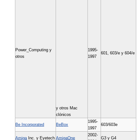
Power_Computing y
1995-
601, 603/e y 604/e
otros
1997
y otros Mac
clónicos
1995-
Be Incorporated
BeBox
603/603e
1997
2002-
Amiga
Inc. y Eyetech
AmigaOne
G3 y G4