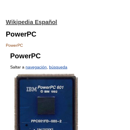
Wikipedia Español
PowerPC
PowerPC
PowerPC
Saltar a
navegación
,
búsqueda