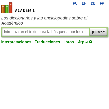
RU
EN
DE
FR
es-academic.com
Los diccionarios y las enciclopedias sobre el
Académico
¡Buscar!
interpretaciones
Traducciones
libros
Игры ⚽