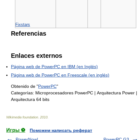
Fixstars
Referencias
Enlaces externos
Página web de PowerPC en IBM (en Inglés)
Página web de PowerPC en Freescale (en inglés)
Obtenido de "
PowerPC
"
Categorías:
Microprocesadores PowerPC
|
Arquitectura Power
|
Arquitectura 64 bits
Wikimedia foundation
.
2010
.
Игры ⚽
Поможем написать реферат
PowerNow!
PowerPC G3