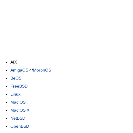
AIX
AmigaOS
4/
MorphOS
BeOS
FreeBSD
Linux
Mac OS
Mac OS X
NetBSD
OpenBSD