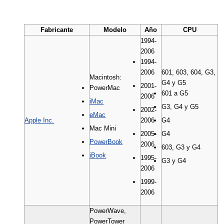
Fabricante
Modelo
Año
CPU
1994-
2006
1994-
2006
601, 603, 604, G3,
Macintosh:
G4 y G5
2001-
PowerMac
601 a G5
2006
iMac
G3, G4 y G5
2002-
eMac
Apple Inc.
2006
G4
Mac Mini
2005-
G4
PowerBook
2006
603, G3 y G4
iBook
1995-
G3 y G4
2006
1999-
2006
PowerWave,
PowerTower