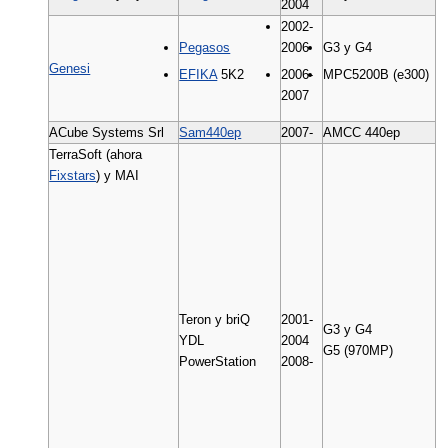
2004
2002-
Pegasos
2006
G3 y G4
Genesi
EFIKA
5K2
2006-
MPC5200B (e300)
2007
ACube Systems Srl
Sam440ep
2007-
AMCC 440ep
TerraSoft (ahora
Fixstars
) y MAI
Teron y briQ
2001-
G3 y G4
YDL
2004
G5 (970MP)
PowerStation
2008-