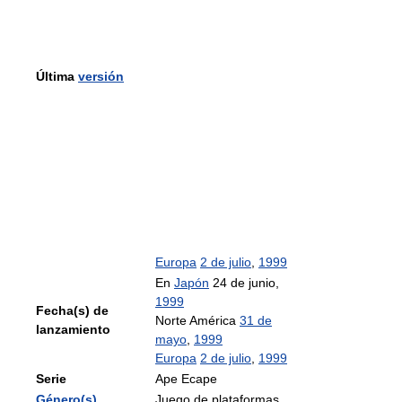
Última
versión
Europa
2 de julio
,
1999
En
Japón
24 de junio,
1999
Fecha(s) de
Norte América
31 de
lanzamiento
mayo
,
1999
Europa
2 de julio
,
1999
Serie
Ape Ecape
Género(s)
Juego de plataformas