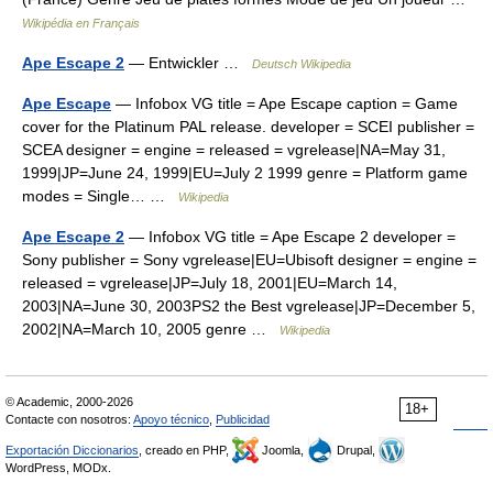
Wikipédia en Français
Ape Escape 2
— Entwickler …
Deutsch Wikipedia
Ape Escape
— Infobox VG title = Ape Escape caption = Game
cover for the Platinum PAL release. developer = SCEI publisher =
SCEA designer = engine = released = vgrelease|NA=May 31,
1999|JP=June 24, 1999|EU=July 2 1999 genre = Platform game
modes = Single… …
Wikipedia
Ape Escape 2
— Infobox VG title = Ape Escape 2 developer =
Sony publisher = Sony vgrelease|EU=Ubisoft designer = engine =
released = vgrelease|JP=July 18, 2001|EU=March 14,
2003|NA=June 30, 2003PS2 the Best vgrelease|JP=December 5,
2002|NA=March 10, 2005 genre …
Wikipedia
© Academic, 2000-2026
18+
Contacte con nosotros:
Apoyo técnico
,
Publicidad
Exportación Diccionarios
, creado en PHP,
Joomla,
Drupal,
WordPress, MODx.