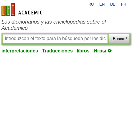
RU
EN
DE
FR
es-academic.com
Los diccionarios y las enciclopedias sobre el
Académico
¡Buscar!
interpretaciones
Traducciones
libros
Игры ⚽