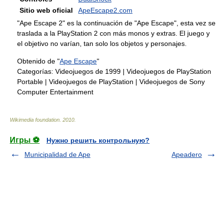
Sitio web oficial
ApeEscape2.com
"Ape Escape 2" es la continuación de "Ape Escape", esta vez se
traslada a la PlayStation 2 con más monos y extras. El juego y
el objetivo no varían, tan solo los objetos y personajes.
Obtenido de "
Ape Escape
"
Categorías:
Videojuegos de 1999
|
Videojuegos de PlayStation
Portable
|
Videojuegos de PlayStation
|
Videojuegos de Sony
Computer Entertainment
Wikimedia foundation
.
2010
.
Игры ⚽
Нужно решить контрольную?
Municipalidad de Ape
Apeadero