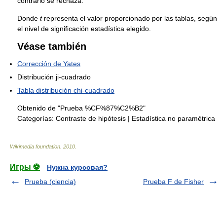
contrario se rechaza.
Donde
t
representa el valor proporcionado por las tablas, según
el nivel de significación estadística elegido.
Véase también
Corrección de Yates
Distribución ji-cuadrado
Tabla distribución chi-cuadrado
Obtenido de "Prueba %CF%87%C2%B2"
Categorías:
Contraste de hipótesis
|
Estadística no paramétrica
Wikimedia foundation
.
2010
.
Игры ⚽
Нужна курсовая?
Prueba (ciencia)
Prueba F de Fisher