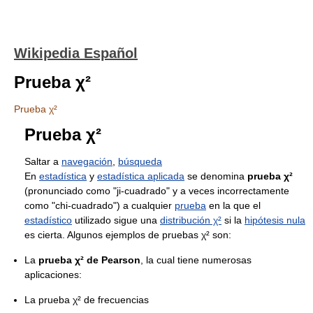
Wikipedia Español
Prueba χ²
Prueba χ²
Prueba χ²
Saltar a
navegación
,
búsqueda
En
estadística
y
estadística aplicada
se denomina
prueba χ²
(pronunciado como "ji-cuadrado" y a veces incorrectamente
como "chi-cuadrado") a cualquier
prueba
en la que el
estadístico
utilizado sigue una
distribución χ²
si la
hipótesis nula
es cierta. Algunos ejemplos de pruebas χ² son:
La
prueba χ² de Pearson
, la cual tiene numerosas
aplicaciones:
La prueba χ² de frecuencias