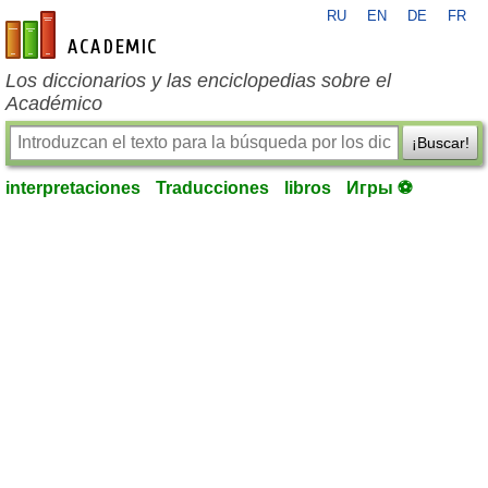
RU
EN
DE
FR
es-academic.com
Los diccionarios y las enciclopedias sobre el
Académico
¡Buscar!
interpretaciones
Traducciones
libros
Игры ⚽