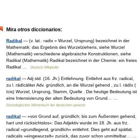
Mira otros diccionarios:
Radikal
— (v. lat.: radix = Wurzel, Ursprung) bezeichnet in der
Mathematik: das Ergebnis des Wurzelziehens, siehe Wurzel
(Mathematik) verschiedene algebraische Konstruktionen, siehe
Radikal (Mathematik) Radikal bezeichnet in der Chemie: ein freies
Radikal …
Deutsch Wikipedia
radikal
— Adj std. (16. Jh.) Entlehnung. Entlehnt aus frz. radical,
zu l. rādīcāliter Adv. gründlich, an die Wurzel gehend , zu l. rādīx (
īcis) Wurzel, Ursprung, Stamm, Quelle . Die heutige Bedeutung ist
eine Intensivierung der alten Bedeutung von Grund… …
Etymologisches Wörterbuch der deutschen sprache
radikal
— »von Grund auf, gründlich; bis zum Äußersten gehend,
hart und rücksichtslos«: Das Adjektiv wurde im 18. Jh. aus frz.
radical »grundlegend, gründlich« entlehnt. Dies geht auf spätlat.
radicalis »eingewurzelt« zurück, das zuvor schon unmittelbar… …