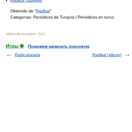
Radikal Gazetesi
Obtenido de "
Radikal
"
Categorías:
Periódicos de Turquía
|
Periódicos en turco
Wikimedia foundation
.
2010
.
Игры ⚽
Поможем написать курсовую
Radiculopatía
Radikal (álbum)