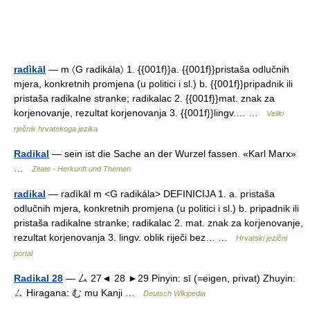
radìkāl
— m 〈G radikála〉 1. {{001f}}a. {{001f}}pristaša odlučnih
mjera, konkretnih promjena (u politici i sl.) b. {{001f}}pripadnik ili
pristaša radikalne stranke; radikalac 2. {{001f}}mat. znak za
korjenovanje, rezultat korjenovanja 3. {{001f}}lingv.… …
Veliki
rječnik hrvatskoga jezika
Radikal
— sein ist die Sache an der Wurzel fassen. «Karl Marx»
…
Zitate - Herkunft und Themen
radikal
— radìkāl m <G radikála> DEFINICIJA 1. a. pristaša
odlučnih mjera, konkretnih promjena (u politici i sl.) b. pripadnik ili
pristaša radikalne stranke; radikalac 2. mat. znak za korjenovanje,
rezultat korjenovanja 3. lingv. oblik riječi bez… …
Hrvatski jezični
portal
Radikal 28
— 厶 27◄ 28 ►29 Pinyin: sī (=eigen, privat) Zhuyin:
ㄙ Hiragana: む mu Kanji …
Deutsch Wikipedia