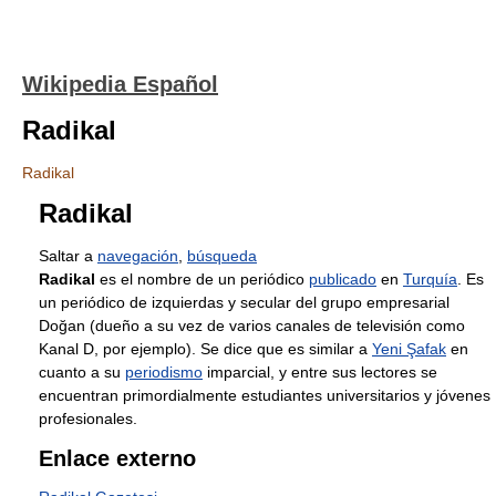
Wikipedia Español
Radikal
Radikal
Radikal
Saltar a
navegación
,
búsqueda
Radikal
es el nombre de un periódico
publicado
en
Turquía
. Es
un periódico de izquierdas y secular del grupo empresarial
Doğan (dueño a su vez de varios canales de televisión como
Kanal D, por ejemplo). Se dice que es similar a
Yeni Şafak
en
cuanto a su
periodismo
imparcial, y entre sus lectores se
encuentran primordialmente estudiantes universitarios y jóvenes
profesionales.
Enlace externo