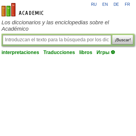
RU
EN
DE
FR
es-academic.com
Los diccionarios y las enciclopedias sobre el
Académico
¡Buscar!
interpretaciones
Traducciones
libros
Игры ⚽