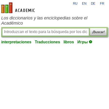
RU
EN
DE
FR
es-academic.com
Los diccionarios y las enciclopedias sobre el
Académico
¡Buscar!
interpretaciones
Traducciones
libros
Игры ⚽