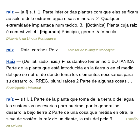
raiz
— |a í| s. f. 1. Parte inferior das plantas com que elas se fixam
ao solo e dele extraem água e sais minerais. 2. Qualquer
extremidade implantada num tecido. 3. [Botânica] Planta cuja raiz
é comestível. 4. [Figurado] Princípio, germe. 5. Vínculo …
Dicionário da Língua Portuguesa
raiz
— Raiz, cerchez Retz …
Thresor de la langue françoyse
Raíz
— (Del lat. radix, icis.) ► sustantivo femenino 1 BOTÁNICA
Parte de la planta que está introducida en la tierra o en el medio
del que se nutre, de donde toma los elementos necesarios para
su desarrollo. IRREG. plural raíces 2 Parte de algunas cosas …
Enciclopedia Universal
raíz
— s f I. 1 Parte de la planta que toma de la tierra o del agua
las sustancias necesarias para nutrirse; por lo general se
desarrolla bajo tierra 2 Parte de una cosa que metida en otra, le
sirve de sostén: la raíz de un diente, la raíz del pelo 3… …
Español
en México