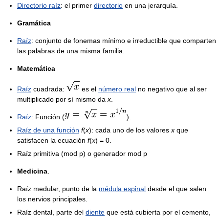
Directorio raíz
: el primer
directorio
en una jerarquía.
Gramática
Raíz
: conjunto de fonemas mínimo e irreductible que comparten
las palabras de una misma familia.
Matemática
Raíz
cuadrada:
es el
número real
no negativo que al ser
multiplicado por sí mismo da
x
.
Raíz
: Función (
).
Raíz de una función
f
(
x
)
: cada uno de los valores
x
que
satisfacen la ecuación
f
(
x
) = 0
.
Raíz primitiva (mod p) o generador mod p
Medicina
.
Raíz medular, punto de la
médula espinal
desde el que salen
los nervios principales.
Raíz dental, parte del
diente
que está cubierta por el cemento,