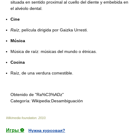
situada en sentido proximal al cuello del diente y embebida en
el alvéolo dental.
Cine
Raíz
, película dirigida por Gaizka Urresti.
Música
Música de raíz: músicas del mundo o étnicas.
Cocina
Raíz, de una verdura comestible.
Obtenido de "Ra%C3%ADz"
Categoría:
Wikipedia:Desambiguación
Wikimedia foundation
.
2010
.
Игры ⚽
Нужна курсовая?