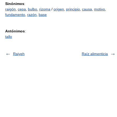
Sinónimos
:
raigón
,
cepa
,
bulbo
,
rizoma
/
origen
,
principio
,
causa
,
motivo
,
fundamento
,
razón
,
base
Antónimos
:
tallo
Raiyeh
Raíz alimenticia