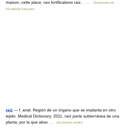
maison, cette place, ces fortifications raiz… …
Dictionnaire de
l'Académie française
raíz
— f. anat. Región de un órgano que se implanta en otro
tejido. Medical Dictionary. 2011. raíz parte subterránea de una
planta, por la que abso …
Diccionario médico