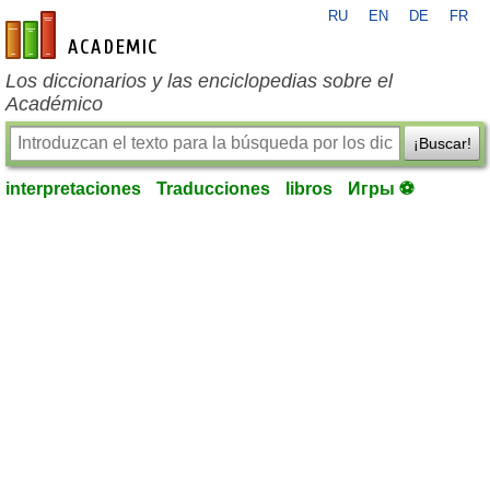
RU
EN
DE
FR
es-academic.com
Los diccionarios y las enciclopedias sobre el
Académico
¡Buscar!
interpretaciones
Traducciones
libros
Игры ⚽