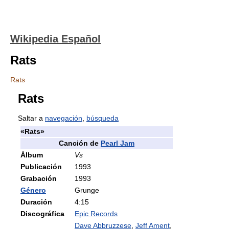
Wikipedia Español
Rats
Rats
Rats
Saltar a
navegación
,
búsqueda
«Rats»
Canción de
Pearl Jam
Álbum
Vs
Publicación
1993
Grabación
1993
Género
Grunge
Duración
4:15
Discográfica
Epic Records
Dave Abbruzzese
,
Jeff Ament
,