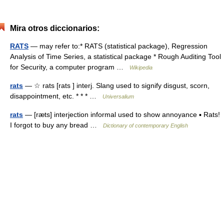
Mira otros diccionarios:
RATS
— may refer to:* RATS (statistical package), Regression
Analysis of Time Series, a statistical package * Rough Auditing Tool
for Security, a computer program …
Wikipedia
rats
— ☆ rats [rats ] interj. Slang used to signify disgust, scorn,
disappointment, etc. * * * …
Universalium
rats
— [ræts] interjection informal used to show annoyance ▪ Rats!
I forgot to buy any bread …
Dictionary of contemporary English