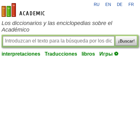
RU
EN
DE
FR
es-academic.com
Los diccionarios y las enciclopedias sobre el
Académico
¡Buscar!
interpretaciones
Traducciones
libros
Игры ⚽