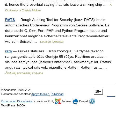
it; hence the proverbial saying that rats leave a sinking ship …
A
Dictionary of English folklore
RATS
— Rough Auditing Tool for Security (kurz: RATS) ist ein
automatisches Codereview Programm von Secure Software. Es
durchsucht C, C++, Perl, PHP und Python Programmcode und
kennzeichnet mögliche sicherheitsrelevante Programmierfehler
wie zum Beispiel …
Deutsch Wikipedia
rats
— žiurkės statusas T sritis zoologija | vardynas taksono
rangas gentis apibrėžtis Gentyje 68 rūšys. Paplitimo arealas –
visuose žemynuose (išskyrus Antarktidą). atitikmenys: lot. Rattus
angl. rats; typical rats vok. eigentliche Ratten; Ratten rus.… …
Žinduolių pavadinimų žodynas
© Academic, 2000-2026
18+
Contacte con nosotros:
Apoyo técnico
,
Publicidad
Exportación Diccionarios
, creado en PHP,
Joomla,
Drupal,
WordPress, MODx.