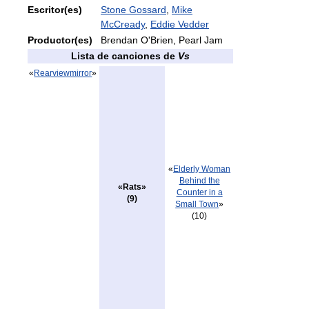
Escritor(es)
Stone Gossard
,
Mike
McCready
,
Eddie Vedder
Productor(es)
Brendan O'Brien, Pearl Jam
Lista de canciones de
Vs
«
Rearviewmirror
»
«
Elderly Woman
Behind the
«Rats»
Counter in a
(9)
Small Town
»
(10)