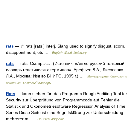
rats
— ☆ rats [rats ] interj. Slang used to signify disgust, scorn,
disappointment, etc …
English World dictionary
rats
— rats. См. крысы. (Источник: «Англо русский толковый
словарь генетических терминов». Арефьев В.А., Лисовенко
Л.А., Москва: Изд во ВНИРО, 1995 г.) …
Молекулярная биология и
генетика. Толковый словарь.
Rats
— kann stehen für: das Programm Rough Auditing Tool for
Security zur Überprüfung von Programmcode auf Fehler die
Statistik und Ökonometriesoftware Regression Analysis of Time
Series Diese Seite ist eine Begriffsklärung zur Unterscheidung
mehrerer m …
Deutsch Wikipedia