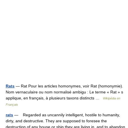
Rats
— Rat Pour les articles homonymes, voir Rat (homonymie).
Nom vernaculaire ou nom normalisé ambigu : Le terme « Rat » s
applique, en français, à plusieurs taxons distincts …
Wikipédia en
Français
rats
— Regarded as uncannily intelligent, hostile to humanity,
dirty, and destructive. They are supposed to foresee the
destruction of any house or ship they are living in, and to abandon