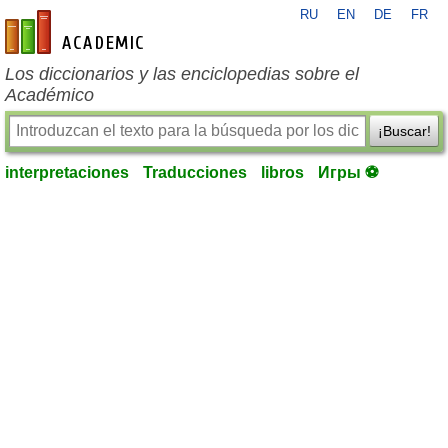
RU
EN
DE
FR
es-academic.com
Los diccionarios y las enciclopedias sobre el
Académico
¡Buscar!
interpretaciones
Traducciones
libros
Игры ⚽