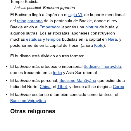
Templo Budista
Budismo japonés
Artículo principal:
El Budismo llegó a Japón en el
siglo VI
, de la parte meridional
del
reino
coreano
de la península de Baekje, donde el rey
Baekje envió al
Emperador
japonés una
pintura
de buda y
algunos sutras. Los aristócratas japoneses construyeron
muchas
estatuas
y
templos
budistas en la capital en
Nara
, y
posteriormente en la capital de Heian (ahora
Kioto
).
El budismo está dividido en tres formas:
El
budismo
más ortodoxo e impersonal
Budismo Theravāda
,
que es frecuente en la
India
y Asia Sur-oriental.
El
budismo
más personal,
Budismo Mahāyāna
que extiende a
India del Norte,
China
, el
Tíbet
, y desde allí se dirigió a
Corea
.
El
budismo
esotérico o también conocido como tántrico, el
Budismo Vajrayāna
Otras religiones