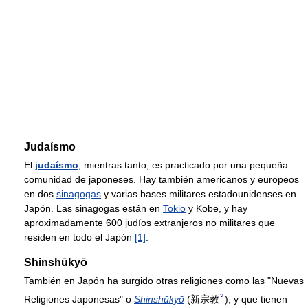
Judaísmo
El
judaísmo
, mientras tanto, es practicado por una pequeña
comunidad de japoneses. Hay también americanos y europeos
en dos
sinagogas
y varias bases militares estadounidenses en
Japón. Las sinagogas están en
Tokio
y Kobe, y hay
aproximadamente 600 judíos extranjeros no militares que
residen en todo el Japón
[1]
.
Shinshūkyō
También en Japón ha surgido otras religiones como las "Nuevas
?
Religiones Japonesas" o
Shinshūkyō
(
新宗教
)
, y que tienen