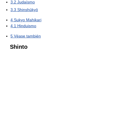
3.2
Judaísmo
3.3
Shinshūkyō
4
Sukyo Mahikari
4.1
Hinduismo
5
Véase también
Shinto