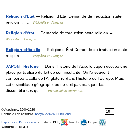
Religion d'Etat
— Religion d État Demande de traduction state
religion → …
Wikipédia en Français
Religion d'état
— Demande de traduction state religion → …
Wikipédia en Français
Religion officielle
— Religion d État Demande de traduction state
religion → …
Wikipédia en Français
JAPON - Histoire
— Dans l’histoire de l’Asie, le Japon occupe une
place particulière du fait de son insularité. On l’a souvent
comparée à celle de l’Angleterre dans l’histoire de l’Europe. Mais
cette similitude géographique ne doit pas masquer les
dissemblances qui …
Encyclopédie Universelle
© Academic, 2000-2026
18+
Contacte con nosotros:
Apoyo técnico
,
Publicidad
Exportación Diccionarios
, creado en PHP,
Joomla,
Drupal,
WordPress, MODx.