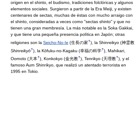
origen en el shinto, el budismo, tradiciones folclóricas y algunos
elementos sociales. Surgieron a partir de la Era Meiji, y existen
centenares de sectas, muchas de éstas con mucho arraigo con
el shinto, consideradas a veces como "sectas shinto" y que no
tienen una gran membresía. La más notable es la Soka Gakkai,
y que tiene una pequeña presencia política en Japón; otras
?
religiones son la
Seicho-No-Ie
(
生長の家
)
, la Shinreikyo
(
神霊教
?
?
Shinreikyō
)
, la Kōfuku-no-Kagaku
(
幸福の科学
)
, Mahikari,
?
?
?
Oomoto
(
大本
)
, Konkokyo
(
金光教
)
, Tenrikyo
(
天理教
)
, y el
famoso Aum Shinrikyo, que realizó un atentado terrorista en
1995 en Tokio.