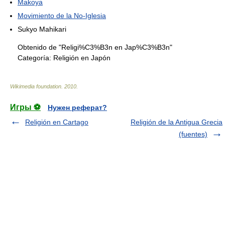
Makoya
Movimiento de la No-Iglesia
Sukyo Mahikari
Obtenido de "Religi%C3%B3n en Jap%C3%B3n"
Categoría:
Religión en Japón
Wikimedia foundation
.
2010
.
Игры ⚽
Нужен реферат?
Religión en Cartago
Religión de la Antigua Grecia
(fuentes)