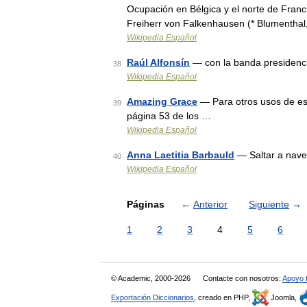
Ocupación en Bélgica y el norte de Fran
Freiherr von Falkenhausen (* Blumenthal
Wikipedia Español
Raúl Alfonsín
— con la banda presidenc
38
Wikipedia Español
Amazing Grace
— Para otros usos de est
39
página 53 de los …
Wikipedia Español
Anna Laetitia Barbauld
— Saltar a nave
40
Wikipedia Español
Páginas
←
Anterior
Siguiente
→
1
2
3
4
5
6
© Academic, 2000-2026
Contacte con nosotros:
Apoyo 
Exportación Diccionarios
, creado en PHP,
Joomla,