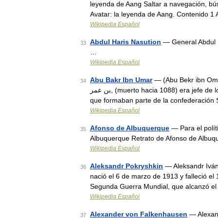
leyenda de Aang Saltar a navegación, bús
Avatar: la leyenda de Aang. Contenido 
Wikipedia Español
Abdul Haris Nasution
— General Abdul H
33
…
Wikipedia Español
Abu Bakr Ibn Umar
— (Abu Bekr ibn Omar,
34
بن عمر, (muerto hacia 1088) era jefe de los Almorávides. Era originario de la tribu bereber de los Lemtuna,
que formaban parte de la confederación
Wikipedia Español
Afonso de Albuquerque
— Para el polít
35
Albuquerque Retrato de Afonso de Albuq
Wikipedia Español
Aleksandr Pokryshkin
— Aleksandr Iván
36
nació el 6 de marzo de 1913 y falleció el
Segunda Guerra Mundial, que alcanzó el
Wikipedia Español
Alexander von Falkenhausen
— Alexand
37