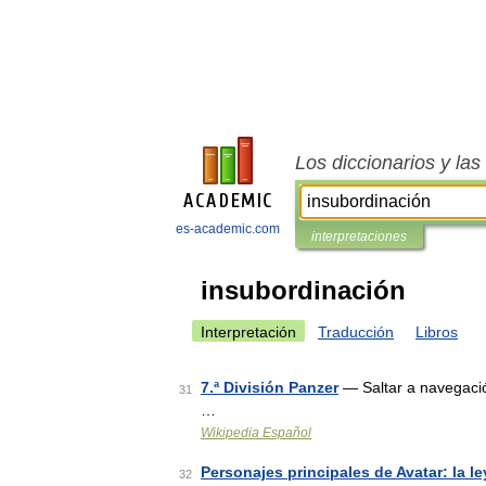
Los diccionarios y la
es-academic.com
interpretaciones
insubordinación
Interpretación
Traducción
Libros
7.ª División Panzer
— Saltar a navegació
31
…
Wikipedia Español
Personajes principales de Avatar: la 
32