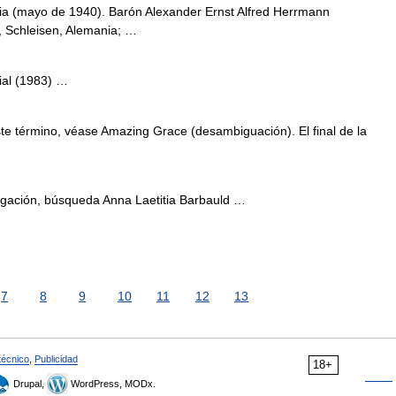
cia (mayo de 1940). Barón Alexander Ernst Alfred Herrmann
, Schleisen, Alemania; …
ial (1983) …
e término, véase Amazing Grace (desambiguación). El final de la
gación, búsqueda Anna Laetitia Barbauld …
7
8
9
10
11
12
13
técnico
,
Publicidad
18+
Drupal,
WordPress, MODx.