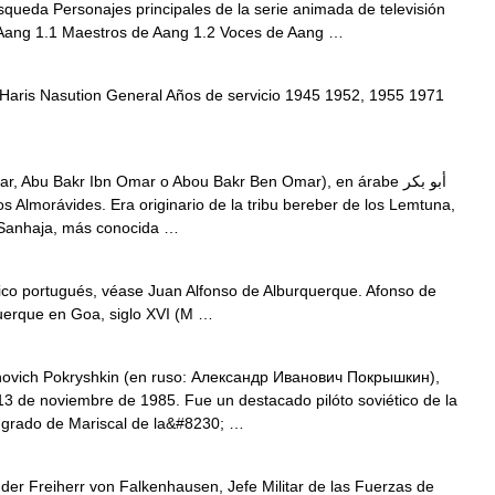
queda Personajes principales de la serie animada de televisión
1 Aang 1.1 Maestros de Aang 1.2 Voces de Aang …
aris Nasution General Años de servicio 1945 1952, 1955 1971
 Abu Bakr Ibn Omar o Abou Bakr Ben Omar), en árabe أبو بكر
 Sanhaja, más conocida …
ico portugués, véase Juan Alfonso de Alburquerque. Afonso de
uerque en Goa, siglo XVI (M …
ovich Pokryshkin (en ruso: Александр Иванович Покрышкин),
 13 de noviembre de 1985. Fue un destacado pilóto soviético de la
 grado de Mariscal de la&#8230; …
er Freiherr von Falkenhausen, Jefe Militar de las Fuerzas de