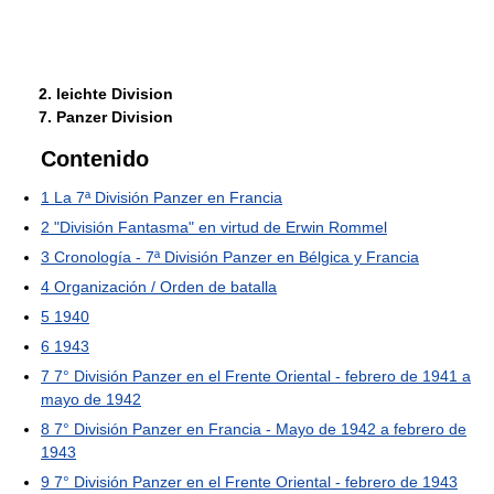
2. leichte Division
7. Panzer Division
Contenido
1
La 7ª División Panzer en Francia
2
"División Fantasma" en virtud de Erwin Rommel
3
Cronología - 7ª División Panzer en Bélgica y Francia
4
Organización / Orden de batalla
5
1940
6
1943
7
7° División Panzer en el Frente Oriental - febrero de 1941 a
mayo de 1942
8
7° División Panzer en Francia - Mayo de 1942 a febrero de
1943
9
7° División Panzer en el Frente Oriental - febrero de 1943