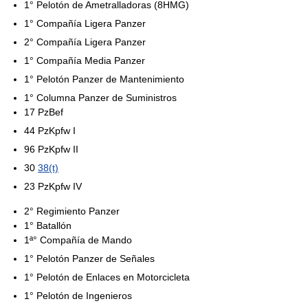
1° Pelotón de Ametralladoras (8HMG)
1° Compañía Ligera Panzer
2° Compañía Ligera Panzer
1° Compañía Media Panzer
1° Pelotón Panzer de Mantenimiento
1° Columna Panzer de Suministros
17 PzBef
44 PzKpfw I
96 PzKpfw II
30
38(t)
23 PzKpfw IV
2° Regimiento Panzer
1° Batallón
1ª° Compañía de Mando
1° Pelotón Panzer de Señales
1° Pelotón de Enlaces en Motorcicleta
1° Pelotón de Ingenieros