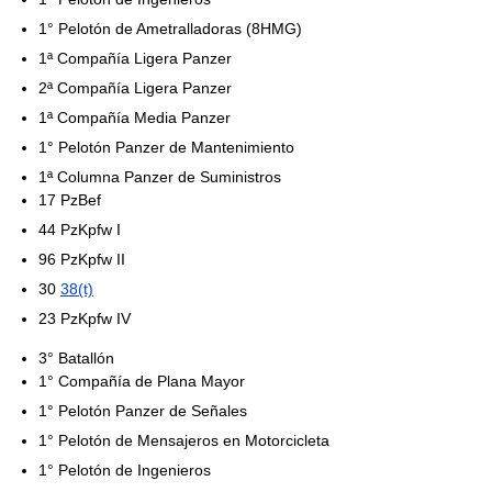
1° Pelotón de Ametralladoras (8HMG)
1ª Compañía Ligera Panzer
2ª Compañía Ligera Panzer
1ª Compañía Media Panzer
1° Pelotón Panzer de Mantenimiento
1ª Columna Panzer de Suministros
17 PzBef
44 PzKpfw I
96 PzKpfw II
30
38(t)
23 PzKpfw IV
3° Batallón
1° Compañía de Plana Mayor
1° Pelotón Panzer de Señales
1° Pelotón de Mensajeros en Motorcicleta
1° Pelotón de Ingenieros