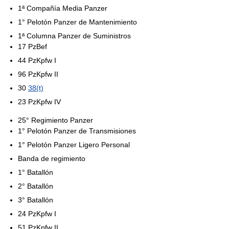
1ª Compañía Media Panzer
1° Pelotón Panzer de Mantenimiento
1ª Columna Panzer de Suministros
17 PzBef
44 PzKpfw I
96 PzKpfw II
30
38(t)
23 PzKpfw IV
25° Regimiento Panzer
1° Pelotón Panzer de Transmisiones
1° Pelotón Panzer Ligero Personal
Banda de regimiento
1° Batallón
2° Batallón
3° Batallón
24 PzKpfw I
51 PzKpfw II