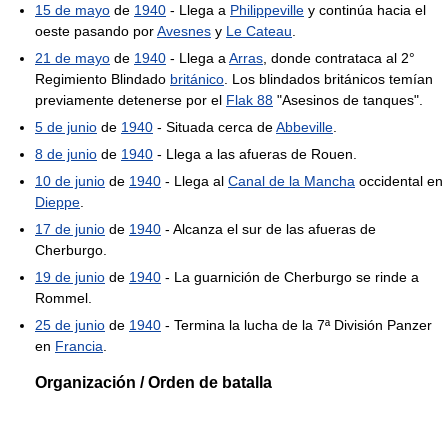
15 de mayo
de
1940
- Llega a
Philippeville
y continúa hacia el
oeste pasando por
Avesnes
y
Le Cateau
.
21 de mayo
de
1940
- Llega a
Arras
, donde contrataca al 2°
Regimiento Blindado
británico
. Los blindados británicos temían
previamente detenerse por el
Flak 88
"Asesinos de tanques".
5 de junio
de
1940
- Situada cerca de
Abbeville
.
8 de junio
de
1940
- Llega a las afueras de Rouen.
10 de junio
de
1940
- Llega al
Canal de la Mancha
occidental en
Dieppe
.
17 de junio
de
1940
- Alcanza el sur de las afueras de
Cherburgo.
19 de junio
de
1940
- La guarnición de Cherburgo se rinde a
Rommel.
25 de junio
de
1940
- Termina la lucha de la 7ª División Panzer
en
Francia
.
Organización / Orden de batalla