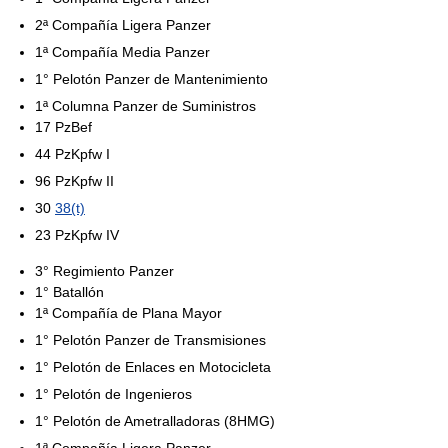
2ª Compañía Ligera Panzer
1ª Compañía Media Panzer
1° Pelotón Panzer de Mantenimiento
1ª Columna Panzer de Suministros
17 PzBef
44 PzKpfw I
96 PzKpfw II
30
38(t)
23 PzKpfw IV
3° Regimiento Panzer
1° Batallón
1ª Compañía de Plana Mayor
1° Pelotón Panzer de Transmisiones
1° Pelotón de Enlaces en Motocicleta
1° Pelotón de Ingenieros
1° Pelotón de Ametralladoras (8HMG)