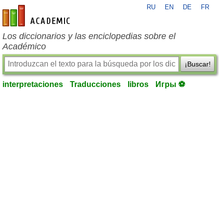
RU
EN
DE
FR
es-academic.com
Los diccionarios y las enciclopedias sobre el
Académico
¡Buscar!
interpretaciones
Traducciones
libros
Игры ⚽