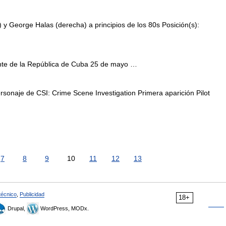
 y George Halas (derecha) a principios de los 80s Posición(s):
te de la República de Cuba 25 de mayo …
sonaje de CSI: Crime Scene Investigation Primera aparición Pilot
7
8
9
10
11
12
13
técnico
,
Publicidad
18+
Drupal,
WordPress, MODx.