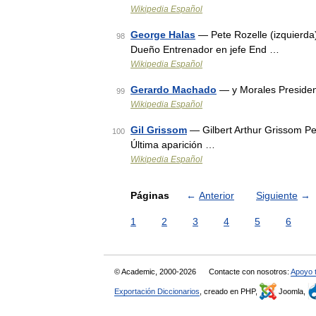
Wikipedia Español
George Halas
— Pete Rozelle (izquierda)
98
Dueño Entrenador en jefe End …
Wikipedia Español
Gerardo Machado
— y Morales Presiden
99
Wikipedia Español
Gil Grissom
— Gilbert Arthur Grissom Per
100
Última aparición …
Wikipedia Español
Páginas
←
Anterior
Siguiente
→
1
2
3
4
5
6
© Academic, 2000-2026
Contacte con nosotros:
Apoyo 
Exportación Diccionarios
, creado en PHP,
Joomla,