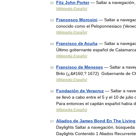
Fitz John Porter
— Saltar a navegación,
92
Wikipedia Español
Francesco Morosini
— Saltar a navegac
93
conocido como el Peloponnesiaco (Veneci
Wikipedia Español
Francisco de Acuña
— Saltar a navegac
94
Último gobernante español de Catamarc
Wikipedia Español
Francisco de Meneses
— Saltar a nave
95
Brito (¿&#160;? 1672). Gobernante de Ch
Wikipedia Español
Fundación de Veracruz
— Saltar a naveg
96
se llevó a cabo entre el 5 y el 10 de juli
Para entonces el capitán español había
Wikipedia Español
Aliados de James Bond En The Living
97
Daylights Saltar a navegación, búsqueda E
Daylights Contenido 1 Aliados Recurrent