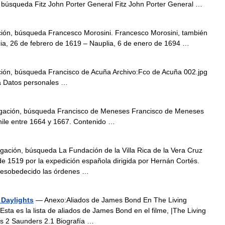
 búsqueda Fitz John Porter General Fitz John Porter General …
ión, búsqueda Francesco Morosini. Francesco Morosini, también
a, 26 de febrero de 1619 – Nauplia, 6 de enero de 1694 …
ión, búsqueda Francisco de Acuña Archivo:Fco de Acuña 002.jpg
a Datos personales …
gación, búsqueda Francisco de Meneses Francisco de Meneses
ile entre 1664 y 1667. Contenido …
ación, búsqueda La Fundación de la Villa Rica de la Vera Cruz
o de 1519 por la expedición española dirigida por Hernán Cortés.
 desobedecido las órdenes …
 Daylights
— Anexo:Aliados de James Bond En The Living
sta es la lista de aliados de James Bond en el filme, |The Living
es 2 Saunders 2.1 Biografía …