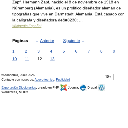
Zapf. Hermann Zapf, nacido el 8 de noviembre de 1918 en
Núremberg (Alemania), es un prolífico diseñador alemán de
tipografías que vive en Darmstadt, Alemania. Está casado con
la calígrafa y diseñadora de&#8230; …
Wikipedia Español
Páginas
←
Anterior
Siguiente
→
1
2
3
4
5
6
7
8
9
10
11
12
13
© Academic, 2000-2026
18+
Contacte con nosotros:
Apoyo técnico
,
Publicidad
Exportación Diccionarios
, creado en PHP,
Joomla,
Drupal,
WordPress, MODx.