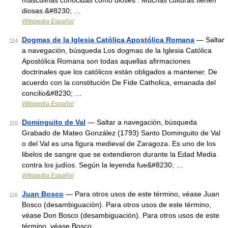
masculinas conocidas como dioses . Muchas culturas tienen
diosas.&#8230; …
Wikipedia Español
Dogmas de la Iglesia Católica Apostólica Romana
— Saltar
114
a navegación, búsqueda Los dogmas de la Iglesia Católica
Apostólica Romana son todas aquellas afirmaciones
doctrinales que los católicos están obligados a mantener. De
acuerdo con la constitución De Fide Catholica, emanada del
concilio&#8230; …
Wikipedia Español
Dominguito de Val
— Saltar a navegación, búsqueda
115
Grabado de Mateo González (1793) Santo Dominguito de Val
o del Val es una figura medieval de Zaragoza. Es uno de los
libelos de sangre que se extendieron durante la Edad Media
contra los judíos. Según la leyenda fue&#8230; …
Wikipedia Español
Juan Bosco
— Para otros usos de este término, véase Juan
116
Bosco (desambiguación). Para otros usos de este término,
véase Don Bosco (desambiguación). Para otros usos de este
término, véase Bosco …