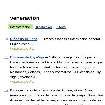
veneración
Interpretación
Traducción
Libros
Diócesis de Jaca
— Diœcesis Iacensis Información general
111
Erigida como …
Wikipedia Español
Diócesis de Tuy-Vigo
— Saltar a navegación, búsqueda
112
División eclesiástica de Galicia. Muchos de sus arciprestazgos
hacen referencia a entidades étnicas prerromanas, como
Nemancos, Céltigos, Entíns o Posmarcos La Diócesis de Tuy
Vigo (Provincia d …
Wikipedia Español
Diosa
— Para otros usos de este término, véase Diosa
113
(monosacárido). Ceres, la diosa romana de la agricultura. Una
diosa es una deidad femenina, en contraste con las deidades