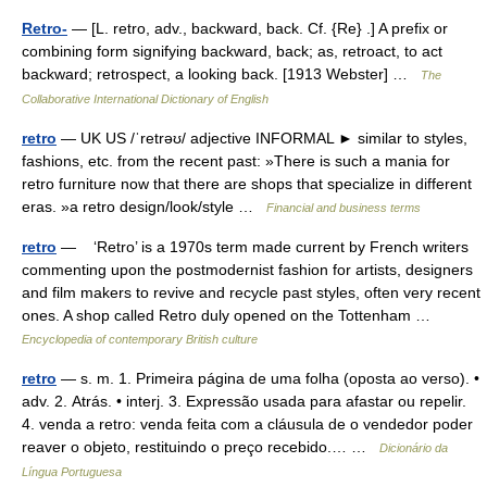
Retro-
— [L. retro, adv., backward, back. Cf. {Re} .] A prefix or
combining form signifying backward, back; as, retroact, to act
backward; retrospect, a looking back. [1913 Webster] …
The
Collaborative International Dictionary of English
retro
— UK US /ˈretrəʊ/ adjective INFORMAL ► similar to styles,
fashions, etc. from the recent past: »There is such a mania for
retro furniture now that there are shops that specialize in different
eras. »a retro design/look/style …
Financial and business terms
retro
— ‘Retro’ is a 1970s term made current by French writers
commenting upon the postmodernist fashion for artists, designers
and film makers to revive and recycle past styles, often very recent
ones. A shop called Retro duly opened on the Tottenham …
Encyclopedia of contemporary British culture
retro
— s. m. 1. Primeira página de uma folha (oposta ao verso). •
adv. 2. Atrás. • interj. 3. Expressão usada para afastar ou repelir.
4. venda a retro: venda feita com a cláusula de o vendedor poder
reaver o objeto, restituindo o preço recebido.… …
Dicionário da
Língua Portuguesa