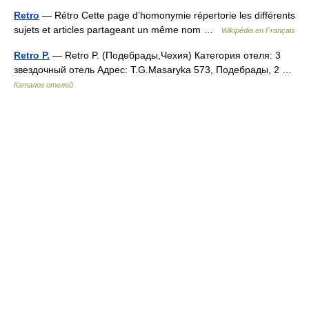
Retro
— Rétro Cette page d’homonymie répertorie les différents
sujets et articles partageant un même nom …
Wikipédia en Français
Retro P.
— Retro P. (Подебрады,Чехия) Категория отеля: 3
звездочный отель Адрес: T.G.Masaryka 573, Подебрады, 2 …
Каталог отелей