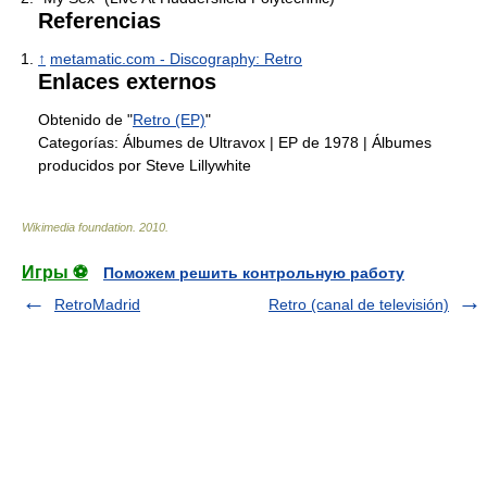
Referencias
↑
metamatic.com - Discography: Retro
Enlaces externos
Obtenido de "
Retro (EP)
"
Categorías:
Álbumes de Ultravox
|
EP de 1978
|
Álbumes
producidos por Steve Lillywhite
Wikimedia foundation
.
2010
.
Игры ⚽
Поможем решить контрольную работу
RetroMadrid
Retro (canal de televisión)