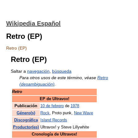
Wikipedia Español
Retro (EP)
Retro (EP)
Retro (EP)
Saltar a
navegación
,
búsqueda
Para otros usos de este término, véase
Retro
(desambiguación)
.
Retro
EP de Ultravox!
Publicación
10 de febrero
de
1978
Género(s)
Rock
, Proto punk,
New Wave
Discográfica
Island Records
Productor(es)
Ultravox! y Steve Lillywhite
Cronología de Ultravox!