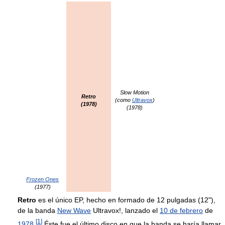
Slow Motion
Retro
(como
Ultravox
)
(1978)
(1978)
Frozen Ones
(1977)
Retro
es el único EP, hecho en formado de 12 pulgadas (12"),
de la banda
New Wave
Ultravox!, lanzado el
10 de febrero
de
[
1
]
1978
.
Éste fue el último disco en que la banda se haría llamar