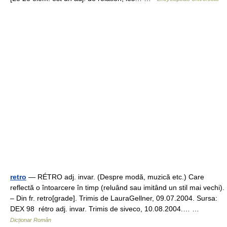
retro
— RÉTRO adj. invar. (Despre modă, muzică etc.) Care
reflectă o întoarcere în timp (reluând sau imitând un stil mai vechi).
– Din fr. retro[grade]. Trimis de LauraGellner, 09.07.2004. Sursa:
DEX 98 rétro adj. invar. Trimis de siveco, 10.08.2004.… …
Dicționar Român