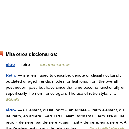
Mira otros diccionarios:
rétro
— rétro …
Dictionnaire des rimes
Retro
— is a term used to describe, denote or classify culturally
outdated or aged trends, modes, or fashions, from the overall
postmodern past, but have since that time become functionally or
superficially the norm once again. The use of retro style… …
Wikipedia
rétro-
— ♦ Élément, du lat. retro « en arrière ». rétro élément, du
lat. retro, en arrière . ⇒RÉTRO , élém. formant I. Élém. tiré du lat.
retro « derrière, par derrière », signifiant « derrière, en arrière ». A.
[Le 2e élém. est un adj. de relation; les… …
Encyclopédie Universelle