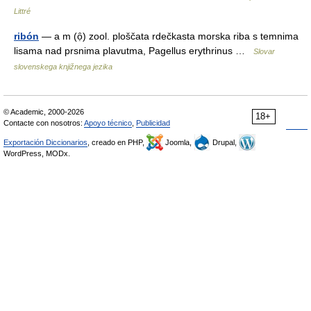
Littré
ribón
— a m (ọ̑) zool. ploščata rdečkasta morska riba s temnima
lisama nad prsnima plavutma, Pagellus erythrinus …
Slovar
slovenskega knjižnega jezika
© Academic, 2000-2026
18+
Contacte con nosotros:
Apoyo técnico
,
Publicidad
Exportación Diccionarios
, creado en PHP,
Joomla,
Drupal,
WordPress, MODx.