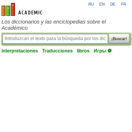
RU
EN
DE
FR
es-academic.com
Los diccionarios y las enciclopedias sobre el
Académico
¡Buscar!
interpretaciones
Traducciones
libros
Игры ⚽