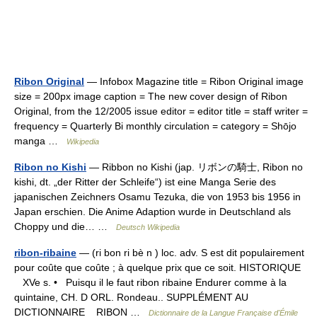
Ribon Original
— Infobox Magazine title = Ribon Original image
size = 200px image caption = The new cover design of Ribon
Original, from the 12/2005 issue editor = editor title = staff writer =
frequency = Quarterly Bi monthly circulation = category = Shōjo
manga …
Wikipedia
Ribon no Kishi
— Ribbon no Kishi (jap. リボンの騎士, Ribon no
kishi, dt. „der Ritter der Schleife“) ist eine Manga Serie des
japanischen Zeichners Osamu Tezuka, die von 1953 bis 1956 in
Japan erschien. Die Anime Adaption wurde in Deutschland als
Choppy und die… …
Deutsch Wikipedia
ribon-ribaine
— (ri bon ri bè n ) loc. adv. S est dit populairement
pour coûte que coûte ; à quelque prix que ce soit. HISTORIQUE
XVe s. • Puisqu il le faut ribon ribaine Endurer comme à la
quintaine, CH. D ORL. Rondeau.. SUPPLÉMENT AU
DICTIONNAIRE RIBON …
Dictionnaire de la Langue Française d'Émile