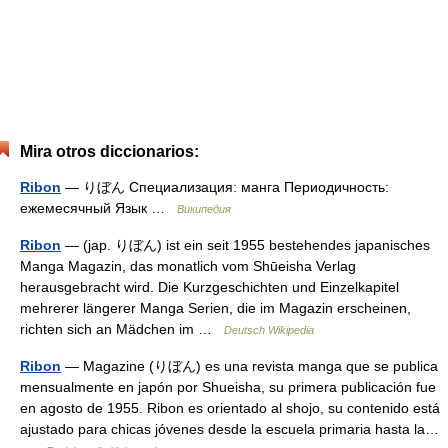
Mira otros diccionarios:
Ribon
— りぼん Специализация: манга Периодичность:
ежемесячный Язык …
Википедия
Ribon
— (jap. りぼん) ist ein seit 1955 bestehendes japanisches
Manga Magazin, das monatlich vom Shūeisha Verlag
herausgebracht wird. Die Kurzgeschichten und Einzelkapitel
mehrerer längerer Manga Serien, die im Magazin erscheinen,
richten sich an Mädchen im …
Deutsch Wikipedia
Ribon
— Magazine (りぼん) es una revista manga que se publica
mensualmente en japón por Shueisha, su primera publicación fue
en agosto de 1955. Ribon es orientado al shojo, su contenido está
ajustado para chicas jóvenes desde la escuela primaria hasta la…