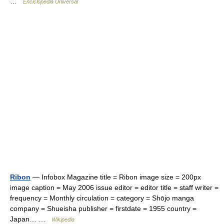
…
Enciclopedia Universal
Ribon
— Infobox Magazine title = Ribon image size = 200px
image caption = May 2006 issue editor = editor title = staff writer =
frequency = Monthly circulation = category = Shōjo manga
company = Shueisha publisher = firstdate = 1955 country =
Japan… …
Wikipedia