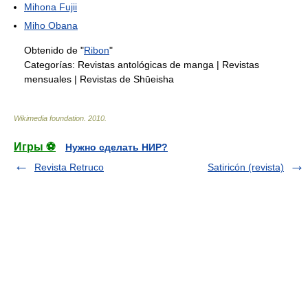
Mihona Fujii
Miho Obana
Obtenido de "
Ribon
"
Categorías:
Revistas antológicas de manga
|
Revistas
mensuales
|
Revistas de Shūeisha
Wikimedia foundation
.
2010
.
Игры ⚽
Нужно сделать НИР?
Revista Retruco
Satiricón (revista)