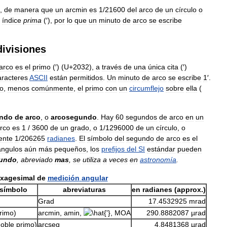
,
de
manera
que
un
arcmin
es
1
/
21600
del
arco
de
un
círculo
o
índice
prima
(′),
por
lo
que
un
minuto
de
arco
se
escribe
ivisiones
arco
es
el
primo
(′) (
U
+
2032
),
a
través
de
una
única
cita
(′)
aracteres
ASCII
están
permitidos
.
Un
minuto
de
arco
se
escribe
1
′.
o
,
menos
comúnmente
,
el
primo
con
un
circumflejo
sobre
ella
(
ndo
de
arco
,
o
arcosegundo
.
Hay
60
segundos
de
arco
en
un
rco
es
1
/
3600
de
un
grado
,
o
1
/
1296000
de
un
círculo
,
o
ente
1
/
206265
radianes
.
El
símbolo
del
segundo
de
arco
es
el
ángulos
aún
más
pequeños
,
los
prefijos
del
SI
estándar
pueden
gundo
,
abreviado
mas
,
se
utiliza
a
veces
en
astronomía
.
xagesimal
de
medición
angular
símbolo
abreviaturas
en
radianes
(
approx
.)
Grad
17
.
4532925
mrad
rimo
)
arcmin
,
amin
,
,
MOA
290
.
8882087
µrad
oble
primo
)
arcseg
4
.
8481368
µrad