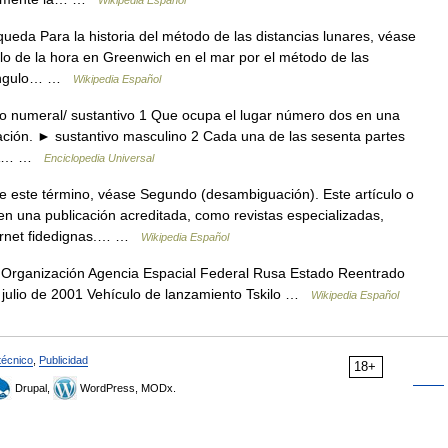
Wikipedia Español
eda Para la historia del método de las distancias lunares, véase
lo de la hora en Greenwich en el mar por el método de las
l ángulo… …
Wikipedia Español
vo numeral/ sustantivo 1 Que ocupa el lugar número dos en una
icación. ► sustantivo masculino 2 Cada una de las sesenta partes
RÍA… …
Enciclopedia Universal
 este término, véase Segundo (desambiguación). Este artículo o
en una publicación acreditada, como revistas especializadas,
ternet fidedignas.… …
Wikipedia Español
ganización Agencia Espacial Federal Rusa Estado Reentrado
 julio de 2001 Vehículo de lanzamiento Tskilo …
Wikipedia Español
técnico
,
Publicidad
18+
Drupal,
WordPress, MODx.