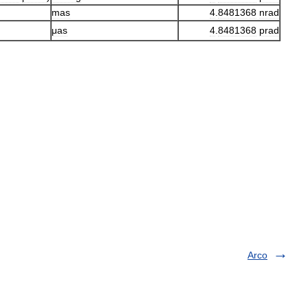
mas
4
.
8481368
nrad
μas
4
.
8481368
prad
Arco