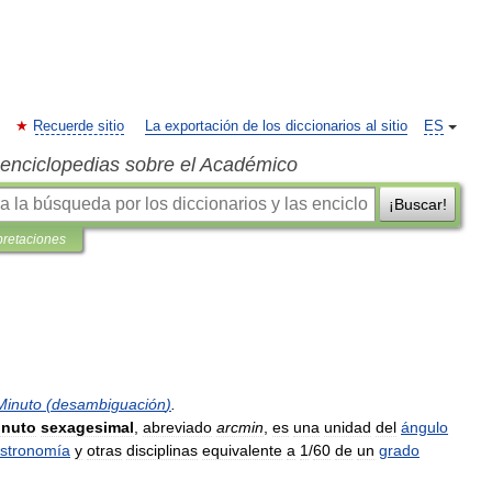
Recuerde sitio
La exportación de los diccionarios al sitio
ES
s enciclopedias sobre el Académico
¡Buscar!
pretaciones
Minuto
(
desambiguación
)
.
inuto
sexagesimal
,
abreviado
arcmin
,
es
una
unidad
del
ángulo
stronomía
y
otras
disciplinas
equivalente
a
1
/
60
de
un
grado