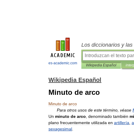
Los diccionarios y la
es-academic.com
Wikipedia Español
inter
Wikipedia Español
Minuto de arco
Minuto
de
arco
Para
otros
usos
de
este
término
,
véase
Un
minuto
de
arco
,
denominado
también
m
plano
frecuentemente
utilizada
en
artillería
,
a
sexagesimal
.