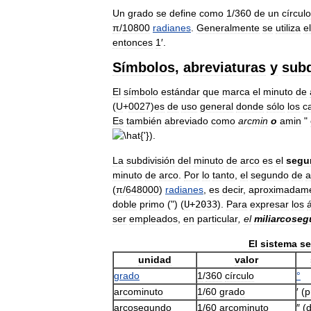
Un
grado
se
define
como
1
/
360
de
un
círculo
π
/
10800
radianes
.
Generalmente
se
utiliza
el
entonces
1
′.
Símbolos
,
abreviaturas
y
subd
El
símbolo
estándar
que
marca
el
minuto
de
(
U
+
0027
)
es
de
uso
general
donde
sólo
los
c
Es
también
abreviado
como
arcmin
o
amin
"
).
La
subdivisión
del
minuto
de
arco
es
el
segu
minuto
de
arco
.
Por
lo
tanto
,
el
segundo
de
a
(
π
/
648000
)
radianes
,
es
decir
,
aproximadam
doble
primo
(") (
U
+
2033
).
Para
expresar
los
ser
empleados
,
en
particular
,
el
miliarcose
El
sistema
se
unidad
valor
grado
1
/
360
círculo
°
arcominuto
1
/
60
grado
′ (
p
arcosegundo
1
/
60
arcominuto
″ (
d