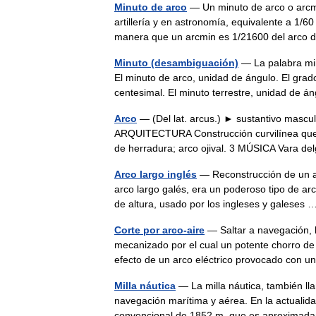
Minuto de arco
— Un minuto de arco o arcmi
artillería y en astronomía, equivalente a 1/
manera que un arcmin es 1/21600 del arc
Minuto (desambiguación)
— La palabra min
El minuto de arco, unidad de ángulo. El gra
centesimal. El minuto terrestre, unidad de
Arco
— (Del lat. arcus.) ► sustantivo mascu
ARQUITECTURA Construcción curvilínea que 
de herradura; arco ojival. 3 MÚSICA Vara
Arco largo inglés
— Reconstrucción de un arc
arco largo galés, era un poderoso tipo de ar
de altura, usado por los ingleses y galese
Corte por arco-aire
— Saltar a navegación, 
mecanizado por el cual un potente chorro de a
efecto de un arco eléctrico provocado con 
Milla náutica
— La milla náutica, también ll
navegación marítima y aérea. En la actualidad
convencional de 1852 m, que es aproxim