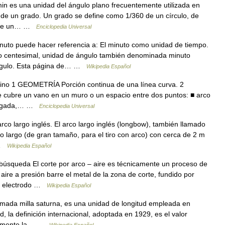
n es una unidad del ángulo plano frecuentemente utilizada en
60 de un grado. Un grado se define como 1/360 de un círculo, de
o de un… …
Enciclopedia Universal
uto puede hacer referencia a: El minuto como unidad de tiempo.
do centesimal, unidad de ángulo también denominada minuto
 ángulo. Esta página de… …
Wikipedia Español
lino 1 GEOMETRÍA Porción continua de una línea curva. 2
cubre un vano en un muro o un espacio entre dos puntos: ■ arco
 delgada,… …
Enciclopedia Universal
o largo inglés. El arco largo inglés (longbow), también llamado
co largo (de gran tamaño, para el tiro con arco) con cerca de 2 m
s …
Wikipedia Español
búsqueda El corte por arco – aire es técnicamente un proceso de
ire a presión barre el metal de la zona de corte, fundido por
un electrodo …
Wikipedia Español
amada milla saturna, es una unidad de longitud empleada en
, la definición internacional, adoptada en 1929, es el valor
adamente la… …