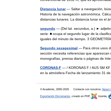
Distancia lunar
— Saltar a navegación, búsqu
Historia de la navegación astronómica. Cálcu
distancias lunares. La distancia lunar es e
segundo
— (Del lat. secundus, a.) ► adjeti
serie: ■ ocupa el segundo lugar de la clasif
iguales del minuto de tiempo. 3 GEOMET
Segundo sexagesimal
— Para otros usos de
sección necesita referencias que aparezcan 
monografías, prensa diaria o páginas de In
CORONAS-F
— / KORONAS F / AUS SM KF Or
en la atmósfera Fecha de lanzamiento 31 de
© Academic, 2000-2026
Contacte con nosotros:
Apoyo 
Exportación Diccionarios
, creado en PHP,
Joomla,