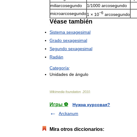
miliarcosegundo
1
/
1000
arcosegundo
−6
microarcosegundo
1
×
10
arcosegundo
Véase
también
Sistema
sexagesimal
Grado
sexagesimal
Segundo
sexagesimal
Radián
Categoría
:
Unidades
de
ángulo
Wikimedia
foundation
.
2010
.
Игры ⚽
Нужна курсовая?
Arckanum
Mira otros diccionarios: