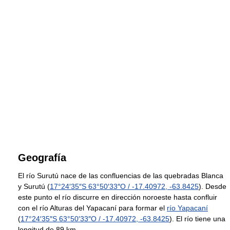
Geografía
El río Surutú nace de las confluencias de las quebradas Blanca
y Surutú (
17°24′35″S
63°50′33″O
/
-17.40972
,
-63.8425
). Desde
este punto el río discurre en dirección noroeste hasta confluir
con el río Alturas del Yapacaní para formar el
río Yapacaní
(
17°24′35″S
63°50′33″O
/
-17.40972
,
-63.8425
). El río tiene una
longitud de 89 km.