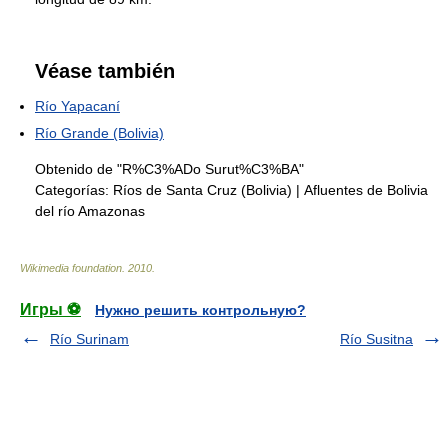
Véase también
Río Yapacaní
Río Grande (Bolivia)
Obtenido de "R%C3%ADo Surut%C3%BA"
Categorías:
Ríos de Santa Cruz (Bolivia)
|
Afluentes de Bolivia
del río Amazonas
Wikimedia foundation
.
2010
.
Игры ⚽
Нужно решить контрольную?
Río Surinam
Río Susitna