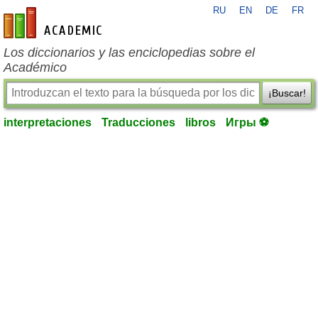
RU
EN
DE
FR
es-academic.com
Los diccionarios y las enciclopedias sobre el
Académico
¡Buscar!
interpretaciones
Traducciones
libros
Игры ⚽