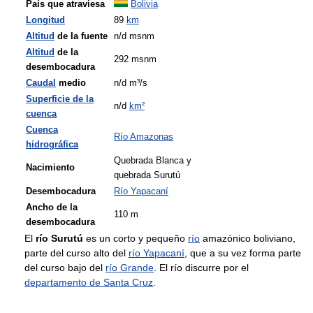
País que atraviesa
Bolivia
Longitud
89
km
Altitud
de la fuente
n/d msnm
Altitud
de la
292 msnm
desembocadura
Caudal
medio
n/d m³/s
Superficie de la
n/d
km²
cuenca
Cuenca
Río Amazonas
hidrográfica
Quebrada Blanca y
Nacimiento
quebrada Surutú
Desembocadura
Río Yapacaní
Ancho de la
110 m
desembocadura
El
río Surutú
es un corto y pequeño
río
amazónico boliviano,
parte del curso alto del
río Yapacaní
, que a su vez forma parte
del curso bajo del
río Grande
. El río discurre por el
departamento de Santa Cruz
.