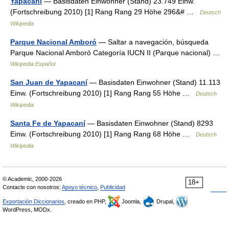
Yapacaní
— Basisdaten Einwohner (Stand) 23.749 Einw.
(Fortschreibung 2010) [1] Rang Rang 29 Höhe 296&# …
Deutsch
Wikipedia
Parque Nacional Amboró
— Saltar a navegación, búsqueda
Parque Nacional Amboró Categoría IUCN II (Parque nacional) …
Wikipedia Español
San Juan de Yapacaní
— Basisdaten Einwohner (Stand) 11.113
Einw. (Fortschreibung 2010) [1] Rang Rang 55 Höhe …
Deutsch
Wikipedia
Santa Fe de Yapacaní
— Basisdaten Einwohner (Stand) 8293
Einw. (Fortschreibung 2010) [1] Rang Rang 68 Höhe …
Deutsch
Wikipedia
© Academic, 2000-2026
18+
Contacte con nosotros:
Apoyo técnico
,
Publicidad
Exportación Diccionarios
, creado en PHP,
Joomla,
Drupal,
WordPress, MODx.