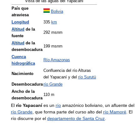
Vista de las aguas del Yapacaní
País que
Bolivia
atraviesa
Longitud
335
km
Altitud
de la
292 msnm
fuente
Altitud
de la
199 msnm
desembocadura
Cuenca
Río Amazonas
hidrográfica
Confluencia del río Alturas
Nacimiento
del Yapacaní y del
río Surutú
Desembocadura
río Grande
Ancho de la
110 m
desembocadura
El
río Yapacaní
es un
río
amazónico boliviano, un afluente del
río Grande
, que forma parte del curso alto del
río Mamoré
. El
río discurre por el
departamento de Santa Cruz
.