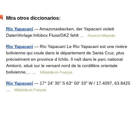
Mira otros diccionarios:
Río Yapacaní
— Amazonasbecken, der Yapacaní violett
DatenVorlage:Infobox Fluss/GKZ fehlt …
Deutsch Wikipedia
Rio Yapacani
— Río Yapacaní Le Río Yapacaní est une rivière
bolivienne qui coule dans le département de Santa Cruz, plus
précisément en province d Ichilo. Il naît dans le parc national
Amboró, situé sur le versant nord de la cordillère orientale
bolivienne,… …
Wikipédia en Français
Río Yapacaní
— 17° 24′ 35″ S 63° 50′ 33″ W / 17.4097, 63.8425
…
Wikipédia en Français