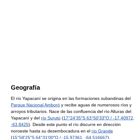
Geografía
El río Yapacaní se origina en las formaciones subandinas del
Parque Nacional Amboró
y recibe aguas de numerosos ríos y
arroyos tributarios. Nace de las confluencia del río Alturas del
Yapacaní y del
río Surutú
(
17°24′35″S
63°50′33″O
/
-17.40972
,
-63.8425
). Desde este punto el río discurre en dirección
noroeste hasta su desembocadura en el
río Grande
(
15°58′25″S
64°31′00″O
/
-15.97361
,
-64.516667
).