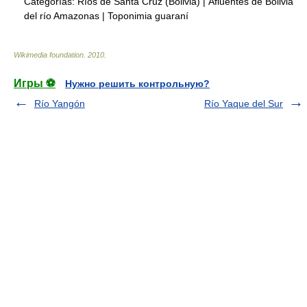
Categorías:
Ríos de Santa Cruz (Bolivia)
|
Afluentes de Bolivia
del río Amazonas
|
Toponimia guaraní
Wikimedia foundation
.
2010
.
Игры ⚽
Нужно решить контрольную?
Río Yangón
Río Yaque del Sur