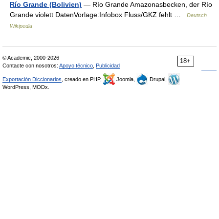
Río Grande (Bolivien)
— Río Grande Amazonasbecken, der Río
Grande violett DatenVorlage:Infobox Fluss/GKZ fehlt …
Deutsch
Wikipedia
© Academic, 2000-2026
18+
Contacte con nosotros:
Apoyo técnico
,
Publicidad
Exportación Diccionarios
, creado en PHP,
Joomla,
Drupal,
WordPress, MODx.