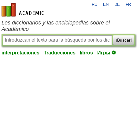
RU
EN
DE
FR
es-academic.com
Los diccionarios y las enciclopedias sobre el
Académico
¡Buscar!
interpretaciones
Traducciones
libros
Игры ⚽