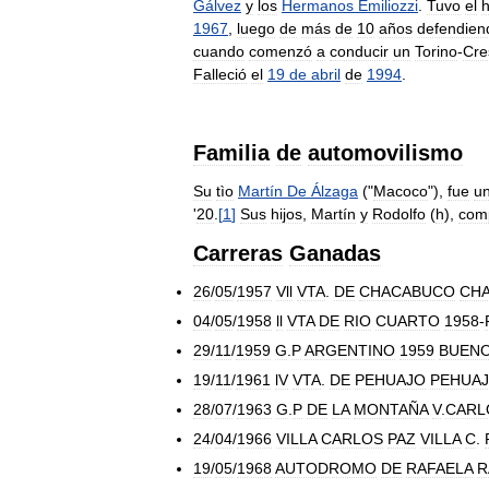
Gálvez
y
los
Hermanos
Emiliozzi
.
Tuvo
el
1967
,
luego
de
más
de
10
años
defendien
cuando
comenzó
a
conducir
un
Torino
-
Cre
Falleció
el
19
de
abril
de
1994
.
Familia
de
automovilismo
Su
tìo
Martín
De
Álzaga
("
Macoco
"),
fue
u
'
20
.
[
1
]
Sus
hijos
,
Martín
y
Rodolfo
(
h
),
com
Carreras
Ganadas
26
/
05
/
1957
Vll
VTA
.
DE
CHACABUCO
CH
04
/
05
/
1958
ll
VTA
DE
RIO
CUARTO
1958
-
29
/
11
/
1959
G
.
P
ARGENTINO
1959
BUEN
19
/
11
/
1961
lV
VTA
.
DE
PEHUAJO
PEHUA
28
/
07
/
1963
G
.
P
DE
LA
MONTAÑA
V
.
CARL
24
/
04
/
1966
VILLA
CARLOS
PAZ
VILLA
C
.
19
/
05
/
1968
AUTODROMO
DE
RAFAELA
R