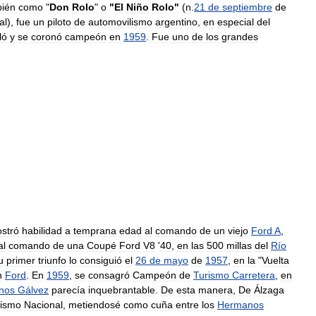
bién
como
"
Don
Rolo
"
o
"
El
Niño
Rolo
"
(
n
.
21
de
septiembre
de
al
),
fue
un
piloto
de
automovilismo
argentino
,
en
especial
del
ló
y
se
coronó
campeón
en
1959
.
Fue
uno
de
los
grandes
stró
habilidad
a
temprana
edad
al
comando
de
un
viejo
Ford
A
,
al
comando
de
una
Coupé
Ford
V8
'
40
,
en
las
500
millas
del
Río
u
primer
triunfo
lo
consiguió
el
26
de
mayo
de
1957
,
en
la
"
Vuelta
n
Ford
.
En
1959
,
se
consagró
Campeón
de
Turismo
Carretera
,
en
nos
Gálvez
parecía
inquebrantable
.
De
esta
manera
,
De
Álzaga
lismo
Nacional
,
metiendosé
como
cuña
entre
los
Hermanos