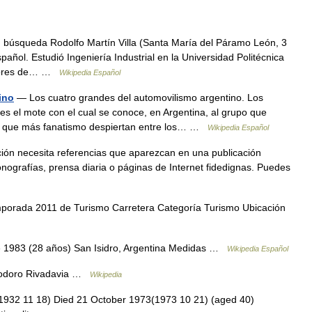
 búsqueda Rodolfo Martín Villa (Santa María del Páramo León, 3
pañol. Estudió Ingeniería Industrial en la Universidad Politécnica
ctores de… …
Wikipedia Español
ino
— Los cuatro grandes del automovilismo argentino. Los
es el mote con el cual se conoce, en Argentina, al grupo que
s que más fanatismo despiertan entre los… …
Wikipedia Español
ción necesita referencias que aparezcan en una publicación
nografías, prensa diaria o páginas de Internet fidedignas. Puedes
orada 2011 de Turismo Carretera Categoría Turismo Ubicación
 1983 (28 años) San Isidro, Argentina Medidas …
Wikipedia Español
modoro Rivadavia …
Wikipedia
32 11 18) Died 21 October 1973(1973 10 21) (aged 40)