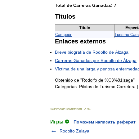
Total
de
Carreras
Ganadas:
7
Titulos
Título
Especi
Campeón
Turismo
Carr
Enlaces
externos
Breve
biografía
de
Rodolfo
de
Álzaga
Carreras
Ganadas
por
Rodolfo
de
Álzaga
Víctima
de
una
larga
y
penosa
enfermeda
Obtenido
de
"
Rodolfo
de
%
C3
%
81lzaga
"
Categorías:
Pilotos
de
Turismo
Carretera
Wikimedia
foundation
.
2010
.
Игры ⚽
Поможем написать реферат
Rodolfo Zelaya