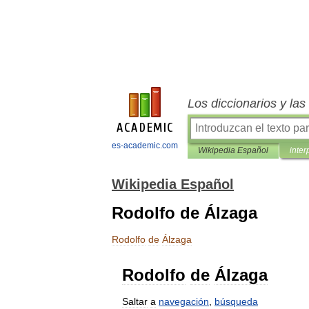
Los diccionarios y la
es-academic.com
Wikipedia Español
inter
Wikipedia Español
Rodolfo de Álzaga
Rodolfo
de
Álzaga
Rodolfo
de
Álzaga
Saltar
a
navegación
,
búsqueda