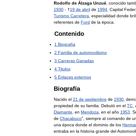
Rodolfo
de
Álzaga
Unzué
,
conocido
tam
1930
- †
19
de
abril
de
1994
,
Capital
Feder
Turismo
Carretera
,
especialidad
donde
bril
referentes
de
Ford
de
la
época
.
Contenido
1
Biografía
2
Familia
de
automovilismo
3
Carreras
Ganadas
4
Titulos
5
Enlaces
externos
Biografía
Nacido
el
21
de
septiembre
de
1930
,
demo
propiedad
de
su
familia
.
Debutó
en
el
TC
,
Diamante
,
en
Mendoza
,
en
el
año
1953
.
S
de
Chacabuco
",
siempre
al
comando
de
u
una
época
donde
el
dominio
de
los
Herma
entraba
en
la
historia
grande
del
Automovi