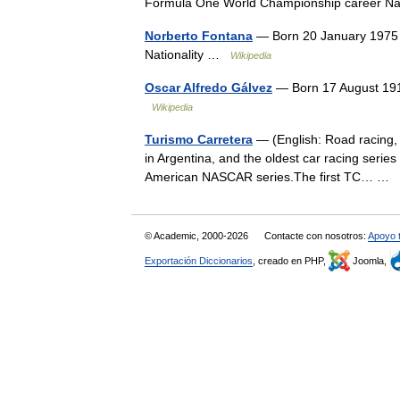
Formula One World Championship career N
Norberto Fontana
— Born 20 January 1975 
Nationality …
Wikipedia
Oscar Alfredo Gálvez
— Born 17 August 191
Wikipedia
Turismo Carretera
— (English: Road racing, l
in Argentina, and the oldest car racing series 
American NASCAR series.The first TC… …
© Academic, 2000-2026
Contacte con nosotros:
Apoyo 
Exportación Diccionarios
, creado en PHP,
Joomla,