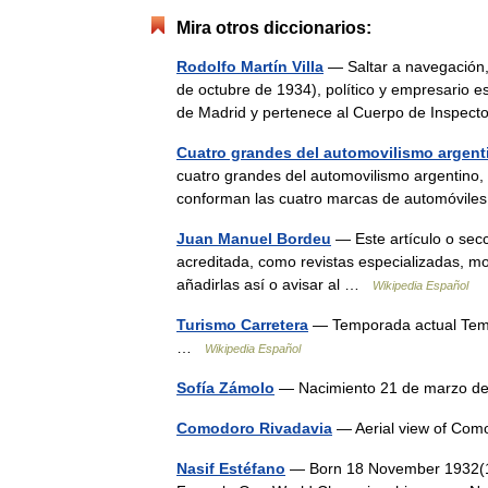
Mira otros diccionarios:
Rodolfo Martín Villa
— Saltar a navegación,
de octubre de 1934), político y empresario es
de Madrid y pertenece al Cuerpo de Inspe
Cuatro grandes del automovilismo argent
cuatro grandes del automovilismo argentino, 
conforman las cuatro marcas de automóvile
Juan Manuel Bordeu
— Este artículo o sec
acreditada, como revistas especializadas, mo
añadirlas así o avisar al …
Wikipedia Español
Turismo Carretera
— Temporada actual Temp
…
Wikipedia Español
Sofía Zámolo
— Nacimiento 21 de marzo de
Comodoro Rivadavia
— Aerial view of Co
Nasif Estéfano
— Born 18 November 1932(19