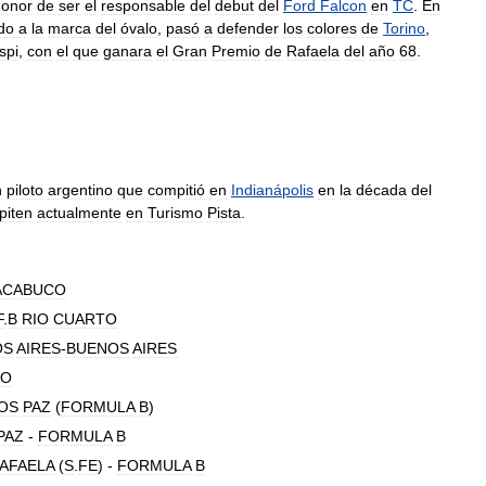
honor
de
ser
el
responsable
del
debut
del
Ford
Falcon
en
TC
.
En
do
a
la
marca
del
óvalo
,
pasó
a
defender
los
colores
de
Torino
,
spi
,
con
el
que
ganara
el
Gran
Premio
de
Rafaela
del
año
68
.
n
piloto
argentino
que
compitió
en
Indianápolis
en
la
década
del
piten
actualmente
en
Turismo
Pista
.
ACABUCO
F
.
B
RIO
CUARTO
OS
AIRES
-
BUENOS
AIRES
JO
OS
PAZ
(
FORMULA
B
)
PAZ
-
FORMULA
B
AFAELA
(
S
.
FE
) -
FORMULA
B