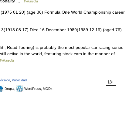
ationality …
Wikipedia
(1975 01 20) (age 36) Formula One World Championship career
3(1913 08 17) Died 16 December 1989(1989 12 16) (aged 76) …
it., Road Touring) is probably the most popular car racing series
still active in the world, featuring stock cars in the manner of
Wikipedia
técnico
,
Publicidad
18+
Drupal,
WordPress, MODx.