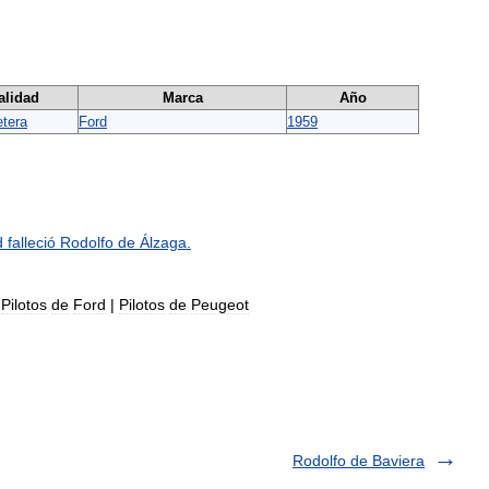
alidad
Marca
Año
etera
Ford
1959
d
falleció
Rodolfo
de
Álzaga
.
|
Pilotos
de
Ford
|
Pilotos
de
Peugeot
Rodolfo de Baviera