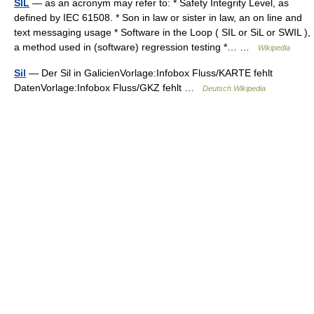
SIL
— as an acronym may refer to: * Safety Integrity Level, as
defined by IEC 61508. * Son in law or sister in law, an on line and
text messaging usage * Software in the Loop ( SIL or SiL or SWIL ),
a method used in (software) regression testing *… …
Wikipedia
Sil
— Der Sil in GalicienVorlage:Infobox Fluss/KARTE fehlt
DatenVorlage:Infobox Fluss/GKZ fehlt …
Deutsch Wikipedia