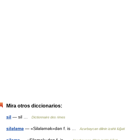
Mira otros diccionarios:
sil
— sil …
Dictionnaire des rimes
silələmə
— «Silələmək»dən f. is …
Azərbaycan dilinin izahlı lüğəti