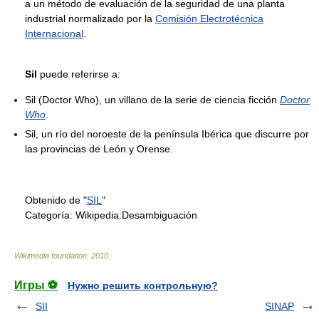
a un método de evaluación de la seguridad de una planta
industrial normalizado por la
Comisión Electrotécnica
Internacional
.
Sil
puede referirse a:
Sil (Doctor Who), un villano de la serie de ciencia ficción
Doctor
Who
.
Sil, un río del noroeste de la península Ibérica que discurre por
las provincias de León y Orense.
Obtenido de "
SIL
"
Categoría:
Wikipedia:Desambiguación
Wikimedia foundation
.
2010
.
Игры ⚽
Нужно решить контрольную?
SII
SINAP