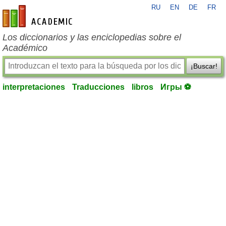
RU
EN
DE
FR
es-academic.com
Los diccionarios y las enciclopedias sobre el
Académico
¡Buscar!
interpretaciones
Traducciones
libros
Игры ⚽