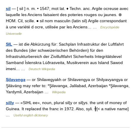
sil
— [ sil ] n. m. • 1547; mot lat. ♦ Techn. anc. Argile ocreuse avec
laquelle les Anciens faisaient des poteries rouges ou jaunes. ⊗
HOM. Cil, scille. ● sil nom masculin (latin sil) Argile correspondant
à une variété d ocre, utilisée par les Anciens… …
Encyclopédie
Universelle
SIL
— ist die Abkürzung für: Sachplan Infrastruktur der Luftfahrt
des Bundes (der schweizerischen Behörden) für den
Infrastrukturbereich der Zivilluftfahrt Sicherheits Integritätslevel
Samband Íslenskra Lúðrasveita, Musikverein aus Island Sawod
imeni… …
Deutsch Wikipedia
Şiləvəngə
— or Shilavegyakh or Shilavengya or Shilyavyangya or
Şiläväng may refer to: *Şiləvəngə, Jalilabad, Azerbaijan *Şiləvəngə,
Yardymli, Azerbaijan …
Wikipedia
sil|y
— «SIHL ee», noun, plural sil|y or sil|ys. the unit of money of
Guinea. It replaced the franc in 1972. Also, syli. ╂[< a native name]
…
Useful english dictionary