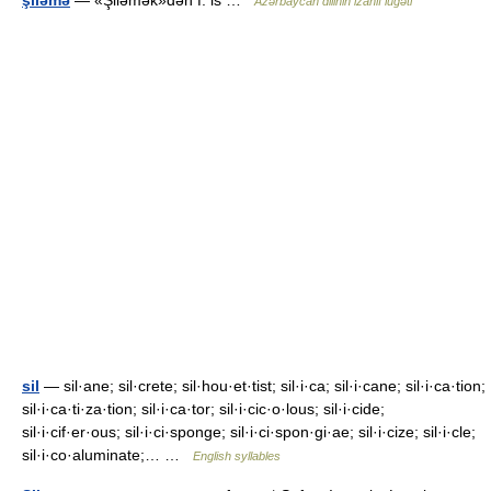
şiləmə
— «Şiləmək»dən f. is …
Azərbaycan dilinin izahlı lüğəti
sil
— sil·ane; sil·crete; sil·hou·et·tist; sil·i·ca; sil·i·cane; sil·i·ca·tion;
sil·i·ca·ti·za·tion; sil·i·ca·tor; sil·i·cic·o·lous; sil·i·cide;
sil·i·cif·er·ous; sil·i·ci·sponge; sil·i·ci·spon·gi·ae; sil·i·cize; sil·i·cle;
sil·i·co·aluminate;… …
English syllables