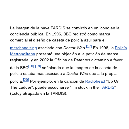
La imagen de la nave TARDIS se convirtió en un icono en la
conciencia pública. En 1996, BBC registró como marca
comercial el diseño de caseta de policía azul para el
[
17
]
merchandising
asociado con
Doctor Who
.
En 1998, la
Policía
Metropolitana
presentó una objeción a la petición de marca
registrada, y en 2002 la Oficina de Patentes dictaminó a favor
[
18
]
[
19
]
de la BBC
señalando que la imagen de la caseta de
policía estaba más asociada a
Doctor Who
que a la propia
[
20
]
policía.
Por ejemplo, en la canción de
Radiohead
"Up On
The Ladder", puede escucharse "I'm stuck in the
TARDIS
"
(Estoy atrapado en la TARDIS).