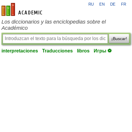
RU
EN
DE
FR
es-academic.com
Los diccionarios y las enciclopedias sobre el
Académico
¡Buscar!
interpretaciones
Traducciones
libros
Игры ⚽