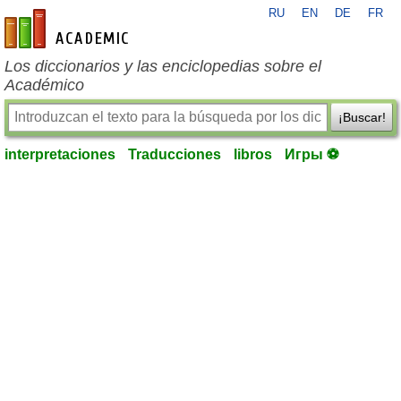
RU
EN
DE
FR
es-academic.com
Los diccionarios y las enciclopedias sobre el
Académico
¡Buscar!
interpretaciones
Traducciones
libros
Игры ⚽