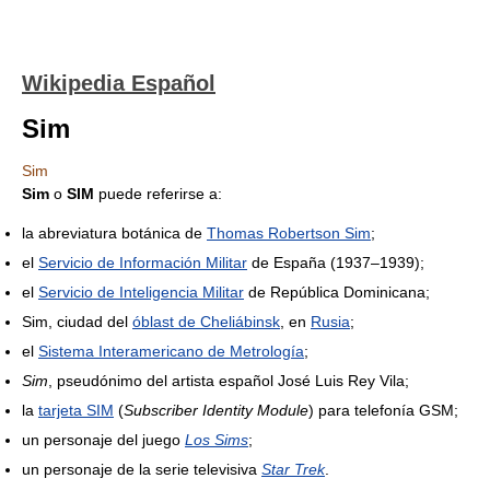
Wikipedia Español
Sim
Sim
Sim
o
SIM
puede referirse a:
la abreviatura botánica de
Thomas Robertson Sim
;
el
Servicio de Información Militar
de España (1937–1939);
el
Servicio de Inteligencia Militar
de República Dominicana;
Sim, ciudad del
óblast de Cheliábinsk
, en
Rusia
;
el
Sistema Interamericano de Metrología
;
Sim
, pseudónimo del artista español José Luis Rey Vila;
la
tarjeta SIM
(
Subscriber Identity Module
) para telefonía GSM;
un personaje del juego
Los Sims
;
un personaje de la serie televisiva
Star Trek
.