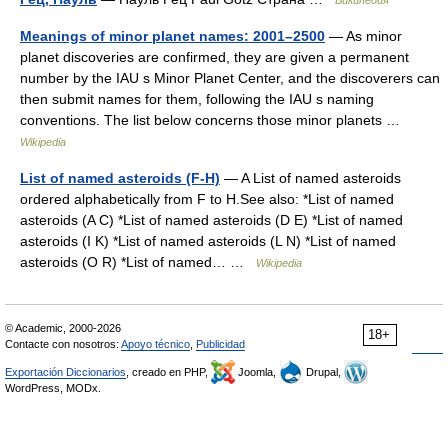
Википедия
Meanings of minor planet names: 2001–2500
— As minor
planet discoveries are confirmed, they are given a permanent
number by the IAU s Minor Planet Center, and the discoverers can
then submit names for them, following the IAU s naming
conventions. The list below concerns those minor planets …
Wikipedia
List of named asteroids (F-H)
— A List of named asteroids
ordered alphabetically from F to H.See also: *List of named
asteroids (A C) *List of named asteroids (D E) *List of named
asteroids (I K) *List of named asteroids (L N) *List of named
asteroids (O R) *List of named… …
Wikipedia
© Academic, 2000-2026
18+
Contacte con nosotros:
Apoyo técnico
,
Publicidad
Exportación Diccionarios
, creado en PHP,
Joomla,
Drupal,
WordPress, MODx.