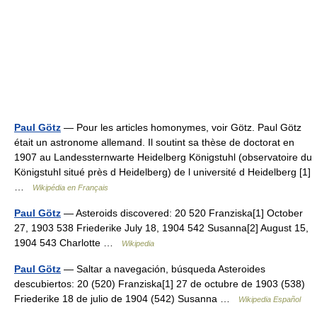
Paul Götz
— Pour les articles homonymes, voir Götz. Paul Götz
était un astronome allemand. Il soutint sa thèse de doctorat en
1907 au Landessternwarte Heidelberg Königstuhl (observatoire du
Königstuhl situé près d Heidelberg) de l université d Heidelberg [1]
…
Wikipédia en Français
Paul Götz
— Asteroids discovered: 20 520 Franziska[1] October
27, 1903 538 Friederike July 18, 1904 542 Susanna[2] August 15,
1904 543 Charlotte …
Wikipedia
Paul Götz
— Saltar a navegación, búsqueda Asteroides
descubiertos: 20 (520) Franziska[1] 27 de octubre de 1903 (538)
Friederike 18 de julio de 1904 (542) Susanna …
Wikipedia Español