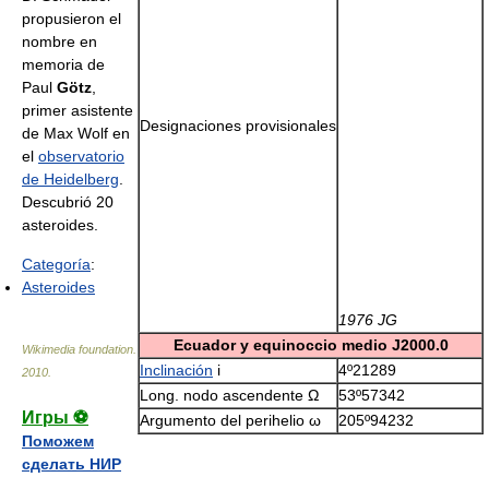
propusieron el
nombre en
memoria de
Paul
Götz
,
primer asistente
Designaciones provisionales
de Max Wolf en
el
observatorio
de Heidelberg
.
Descubrió 20
asteroides.
Categoría
:
Asteroides
1976 JG
Ecuador y equinoccio medio J2000.0
Wikimedia foundation
.
Inclinación
i
4º21289
2010
.
Long. nodo ascendente Ω
53º57342
Игры ⚽
Argumento del perihelio ω
205º94232
Поможем
сделать НИР