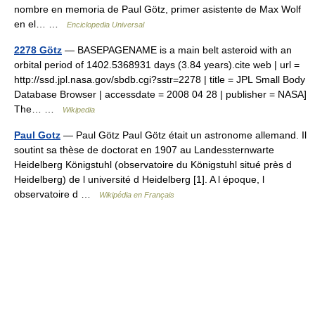
nombre en memoria de Paul Götz, primer asistente de Max Wolf
en el… …
Enciclopedia Universal
2278 Götz
— BASEPAGENAME is a main belt asteroid with an
orbital period of 1402.5368931 days (3.84 years).cite web | url =
http://ssd.jpl.nasa.gov/sbdb.cgi?sstr=2278 | title = JPL Small Body
Database Browser | accessdate = 2008 04 28 | publisher = NASA]
The… …
Wikipedia
Paul Gotz
— Paul Götz Paul Götz était un astronome allemand. Il
soutint sa thèse de doctorat en 1907 au Landessternwarte
Heidelberg Königstuhl (observatoire du Königstuhl situé près d
Heidelberg) de l université d Heidelberg [1]. A l époque, l
observatoire d …
Wikipédia en Français