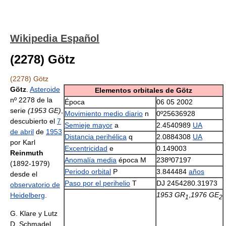
Wikipedia Español
(2278) Götz
(2278) Götz
Götz
.
Asteroide
Elementos orbitales de Götz
nº 2278 de la
Época
06 05 2002
serie
(1953 GE)
,
Movimiento medio diario
n
0º25636928
descubierto el
7
Semieje mayor
a
2.4540989
UA
de abril
de
1953
Distancia perihélica
q
2.0884308
UA
por Karl
Excentricidad
e
0.149003
Reinmuth
Anomalía media
época M
238º07197
(1892-1979)
Periodo orbital
P
3.844484
años
desde el
Paso por el perihelio
T
DJ 2454280.31973
observatorio de
1953 GR
,
1976 GE
Heidelberg
.
1
2
G. Klare y Lutz
D. Schmadel