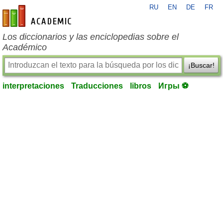
RU
EN
DE
FR
es-academic.com
Los diccionarios y las enciclopedias sobre el
Académico
¡Buscar!
interpretaciones
Traducciones
libros
Игры ⚽