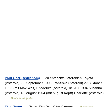
Paul Götz (Astronom)
— 20 entdeckte Asteroiden Fayeta
(Asteroid) 22. September 1903 Franziska (Asteroid) 27. Oktober
1903 (mit Max Wolf) Friederike (Asteroid) 18. Juli 1904 Susanna
(Asteroid) 15. August 1904 (mit August Kopff) Charlotte (Asteroid)
…
Deutsch Wikipedia
Гёц, Пауль
— Пауль Гёц Paul Götz Страна …